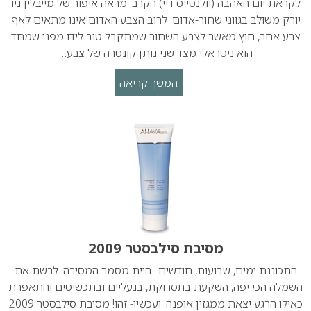
לקראת יום האהבה (וולנטייס דיי) הקרב, מראה איפור של מייבלין ניו
יורק משולב בגווני שחור-אדום. לרוב הצבע האדום אינו מתאים לאף
צבע אחר, חוץ מאשר לצבע השחור שמתקבל טוב לידו מפני שמחד
הוא ניטראלי מצד שני נותן קונטרה של צבע…
המשך קריאה
מסיבת סילבסטר 2009
התכוננת ימים, שבועות, חודשים.. היית מסמר המסיבה. לבשת את
השמלה הכי יפה, השקעת בתסרוקת, בנעליים ובתכשיטים והתאפרת
כאילו הרגע יצאת ממגזין אופנה. ועכשיו- זהו! מסיבת סילבסטר 2009