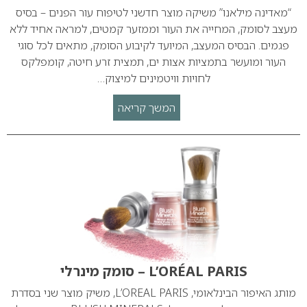
“מאדינה מילאנו” משיקה מוצר חדשני לטיפוח עור הפנים – בסיס
מעצב לסומק, המחייה את העור וממזער קמטים, למראה אחיד ללא
פגמים. הבסיס המעצב, המיועד לקיבוע הסומק, מתאים לכל סוגי
העור ומועשר בתמציות אצות ים, תמצית זרע חיטה, קומפלקס
לחויות וויטמינים למיצוק…
המשך קריאה
L’ORÉAL PARIS – סומק מינרלי
מותג האיפור הבינלאומי, L’OREAL PARIS, משיק מוצר שני בסדרת