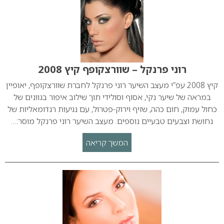
רוני פרנקל – שוורצקופף קיץ 2008
קיץ 2008 עפ”י מעצב השיער רוני פרנקל לחברת שוורצקופף, יאופיין
במראה של שיער נקי, אסוף וסולידי תוך שילוב איפור בגוונים של
כחול עמוק, חום כהה, שזיף וירוק-פטרול, עם נגיעות רנדומאליות של
נחושת וצבעים טבעיים נוספים. מעצב השיער רוני פרנקל מוסר:…
המשך קריאה