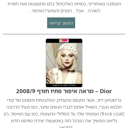
המסיבה מאחורייך, כמויות האלכוהול בדם מתפוגגות ואת חוזרת
לשגרה… אבל… הפנים והשיער! האיפור…
המשך קריאה
Dior – מראה איפור סתיו חורף 2008/9
כריסטיאן דיור, אשר הוקסם מהעידון, האלגנטיות והסגנון של קודי
הלבוש הגברי, השאיל אותם לבגדי הנשים שיצר, כמו מעיל הרכיבה
(frock coat) המופתי שלו. על מסלולי התצוגות, כמו עם האיפור, ג’ון
גליאנו ממשיך את הטרנד הזה באמצעות יצירת טוויסט חדש
למראה…