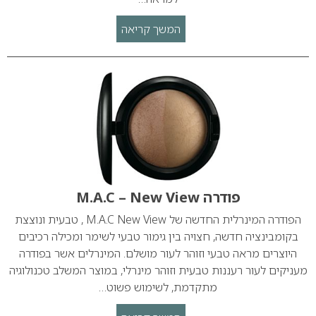
המשך קריאה
פודרה M.A.C – New View
הפודרה המינרלית החדשה של M.A.C New View , טבעית ונוצצת
בקומבינציה חדשה, חצויה בין גימור טבעי לשימר ומכילה רכיבים
היוצרים מראה טבעי וזוהר לעור מושלם. המינרלים אשר בפודרה
מעניקים לעור רעננות טבעית וזוהר מינרלי, במוצר המשלב טכנולוגיה
מתקדמת, לשימוש פשוט…