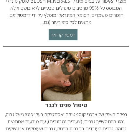
מוצרי האיפור על בסיס מינרלי BLUSH MINERALS סומק מינרלי
המבוסס על 95% מרכיבים מינרלים טבעיים ללא בושם וללא
חומרים משמרים. הסומק המינראלי מומלץ על ידי דרמטולוגים,
מתאים לכל סוגי העור (גם…
המשך קריאה
טיפול פנים לגבר
בפלח השוק של צרכני קוסמטיקה ואסתטיקה בעלי פוטנציאל גבוה,
נהוג היום לשייך גברים, (צעירים ומבוגרים), עם מודעות אסתטית
גבוהה, גברים העובדים בחברות הייטק, גברים שעוסקים או נושקים