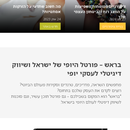
ציפורניים מטופחות משפיעות
מה חשוב שתדעי על הזרקות
על המצב רוח והביטחון העצמי
אסתטיות?
שלך
27 אוג 2024
24 אוק 2023
בניית ציפורניים
חדש באתר
בראש – פורטל היופי של ישראל ושיווק
דיגיטלי לעסקי יופי
מחפשים השראה, מדריכים, טרנדים וסקירות מעולם הביוטי?
רוצים לקדם את העסק שלכם בתחום?
"בראש" הוא המקום בשבילכם – גם פורטל תוכן עשיר, וגם סוכנות
לשיווק דיגיטלי לעולם היופי בישראל.