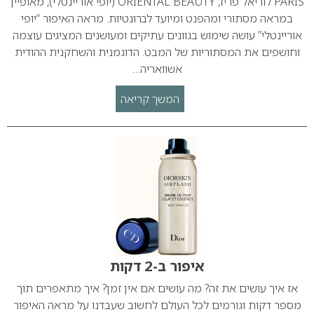
PARIS לוריאל פריז, ORIENTAL BEAUTY (יופי אוריינטלי), מאופיין
במראה מסתורי ומהפנט ומיועד לברונטיות. מראה האיפור “יופי
אוריינטלי” עושה שימוש בגוונים עתיקים ומעושנים המציגים עוצמה
וחושפים את המסתוריות של המבט. הדוגמנית והשחקנית ההודית
אשוואריה…
המשך קריאה
איפור ב-2 דקות
אז איך עושים את זה? מה עושים אם אין זמן? איך מתאפרים תוך
מספר דקות וגורמים לכל העולם לחשוב שעבדנו על מראה האיפור