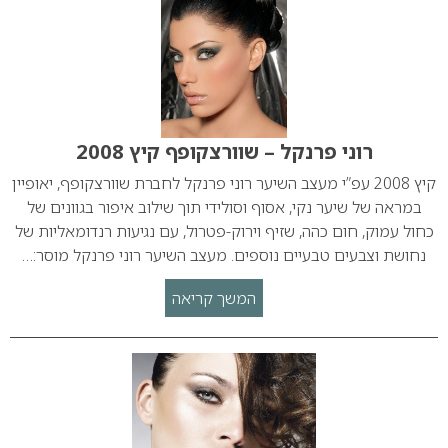
רוני פרנקל – שוורצקופף קיץ 2008
קיץ 2008 עפ”י מעצב השיער רוני פרנקל לחברת שוורצקופף, יאופיין
במראה של שיער נקי, אסוף וסולידי תוך שילוב איפור בגוונים של
כחול עמוק, חום כהה, שזיף וירוק-פטרול, עם נגיעות רנדומאליות של
נחושת וצבעים טבעיים נוספים. מעצב השיער רוני פרנקל מוסר:…
המשך קריאה