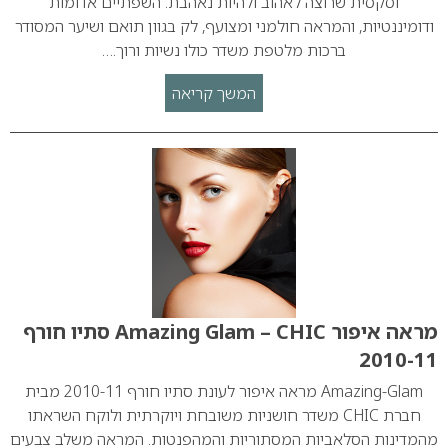
וסקסית שרוצה לאהוב ולהיות נאהבת. השפתיים אדומות
ודומיננטיות, והמראה חולמני ומצועף, לק בגוון תואם ושיער המסודר
ברכות מלטפת משדר כולו נשיות ורוך.…
המשך קריאה
מראה איפור Amazing Glam – CHIC סתיו חורף
2010-11
Amazing-Glam מראה איפור לעונת סתיו חורף 2010-11 מבית
חברת CHIC משדר חושניות משובחת ויוקרתית ולוקח השראתו
מהמדינות הסלאביות המסתוריות והמהפנטות. המראה משלב צבעים