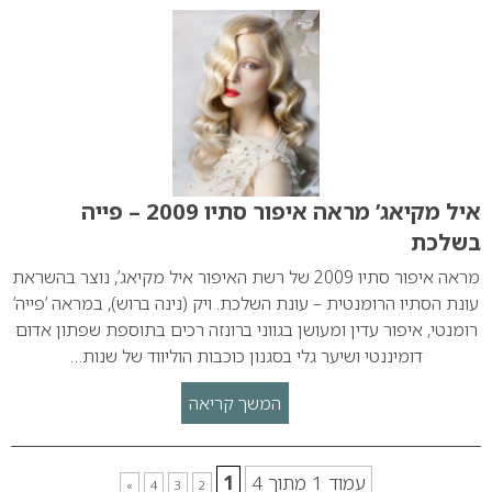
איל מקיאג’ מראה איפור סתיו 2009 – פייה
בשלכת
מראה איפור סתיו 2009 של רשת האיפור איל מקיאג’, נוצר בהשראת
עונת הסתיו הרומנטית – עונת השלכת. ויק (נינה ברוש), במראה ’פייה’
רומנטי, איפור עדין ומעושן בגווני ברונזה רכים בתוספת שפתון אדום
דומיננטי ושיער גלי בסגנון כוכבות הוליווד של שנות…
המשך קריאה
עמוד 1 מתוך 4
1
»
4
3
2