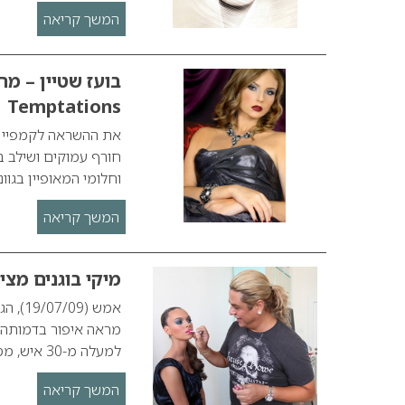
המשך קריאה
Temptations
את ההשראה לקמפיין ש
חורף עמוקים ושילב בת
וחלומי המאופיין בגוו
המשך קריאה
מיקי בוגנים מצי
אמש (
למעלה מ-30 איש, מסטייליסט ועד למאסטר מיקי בוגנים, הגיע יחד עם שתי…
המשך קריאה