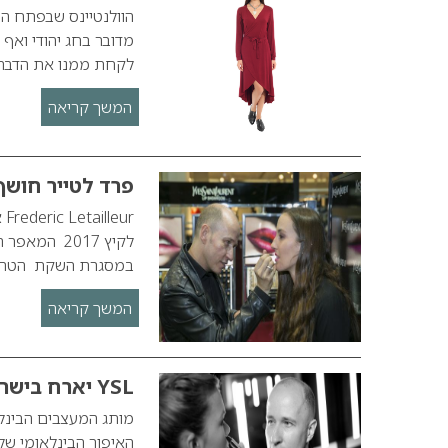
הוולנטיינס שבפתח הו
מדובר בחג יהודי ואף 
לקחת ממנו את הדברי
המשך קריאה
פרד לטייר חושף א
r
לקיץ 2017 ה
במסגרת השקת הטרנדים, המגמות והצב
המשך קריאה
YSL יארח בישראל את פרד לטייר
האיפור הבינלאומי של