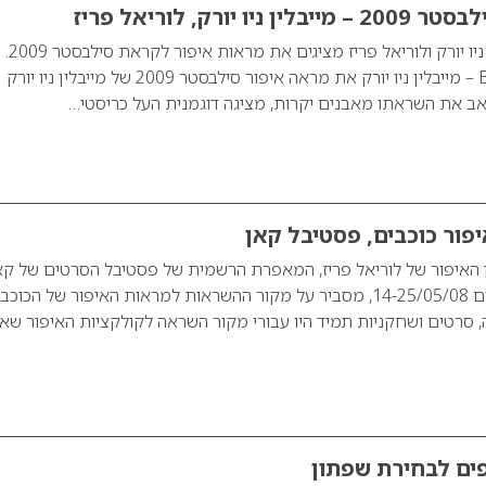
ו יורק, לוריאל פריז
מותגי האיפור מייבלין ניו יורק ולוריאל פריז מציגים את מראות איפור לקראת סילבסטר 2009.
BLACK DIAMONDS – מייבלין ניו יורק את מראה איפור סילבסטר 2009 של מייבלין ניו יורק
ב את השראתו מאבנים יקרות, מציגה דוגמנית העל כריסטי…
יפור כוכבים, פסטיבל קאן
ן האיפור של לוריאל פריז, המאפרת הרשמית של פסטיבל הסרטים של קא
שיתקיים בין התאריכים 14-25/05/08, מסביר על מקור ההשראות למראות האיפור של הכוכ
, סרטים ושחקניות תמיד היו עבורי מקור השראה לקולקציות האיפור שאנ
פים לבחירת שפתון