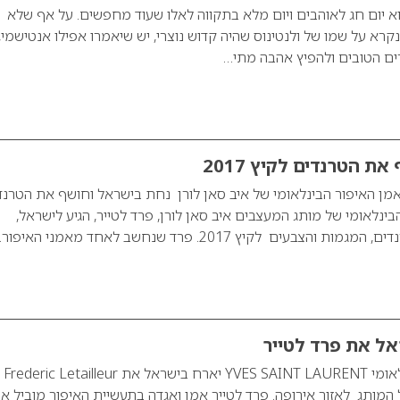
א יום חג לאוהבים ויום מלא בתקווה לאלו שעוד מחפשים. על אף שלא
נקרא על שמו של ולנטינוס שהיה קדוש נוצרי, יש שיאמרו אפילו אנטישמי, 
ם הטובים ולהפיץ אהבה מתי…
ת הטרנדים לקיץ 2017
Frederic Letailleu אמן האיפור הבינלאומי של איב סאן לורן נחת בישראל וחושף את הטרנ
מאפר הבינלאומי של מותג המעצבים איב סאן לורן, פרד לטייר, הגיע לישראל,
עים לקיץ 2017. פרד שנחשב לאחד מאמני האיפור…
מותג המעצ
 המותג לאזור אירופה. פרד לטייר אמן ואגדה בתעשיית האיפור מוביל א