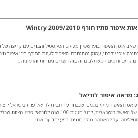
בועז שטיין – מראות איפור סתיו חורף 2009/2010 Wintry
אב אומן האיפור בועז שטיין מעולם הטקסטיל והבדים עם קריצה של גוו
וכה אופי יוקרתי, עמוק ומתוחכם. האיפור לעונת החורף הינו איפור נוצ
נים קרים וחמים המשתלבים זה בזה ויוצרים ניגודיות והרמוניה…
ג: מראה איפור לוריאל
19/07/09), הגיע אמן האיפור מיקי בוגנים, שנבחר ע”י חברת לוריאל פריז בישראל ליצור
מראה איפור בדמותה של האישה הישראלית, לרגל חגיגות 100 שנה ללוריאל פריז. הצוות שכל