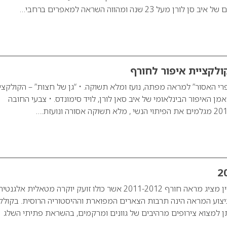
מעל 23 שנה ומהווה השראה למאפרים ברחבי…
קולקציית איפור לחורף
פרי האסור” למראה מפתה, נועז ומלא תשוקה. • “גן של חצות” – הקולקצי
מן האיפור הבינלאומי של איב סאן לורן, לויד סימונדס. • צבעי החובה
אמן האיפור בועז שטיין מציג מראה חורף 2011-2012 אשר כולו זועק יוקרה מטאלית אלגנטי
צוע המראה הינה תרבות הצארים המפוארת וההיסטוריה הרוסית. בקולק
ן למצוא צירופים מרהיבים של גוונים ומרקמים, בהשראת פתיתי השלג