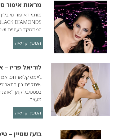
מראות איפור סילבסטר 2009 – מייבלין ני
המתמקד בעיניים ושוא
המשך קריאה
לוריאל פריז – א
ג’יימס קליארדוס, אמ
בפסטיבל קאן: “אופנה
מעצב…
המשך קריאה
בועז שטיין – טי