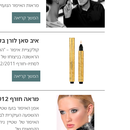
מראות האיפור הנועזים של איב סן לורן 
המשך קריאה
איב סאן לורן ב
קולקציית איפור – “ה
הראשונה בניצוחו של א
לסתיו–חורף 2012/2011 מגלמים את הפיתוי הנשי , מלא תשוקה אסורה ונועזת.…
המשך קריאה
מראה חורף 2012
ההשפעה העיקרית לבי
האיפור של שטיין נית
הקפואים של…