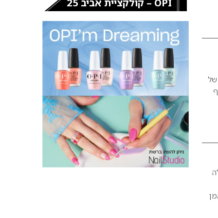
OPI – קולקציית אביב 25
 היא חשיבותה של
ף
לה
מן