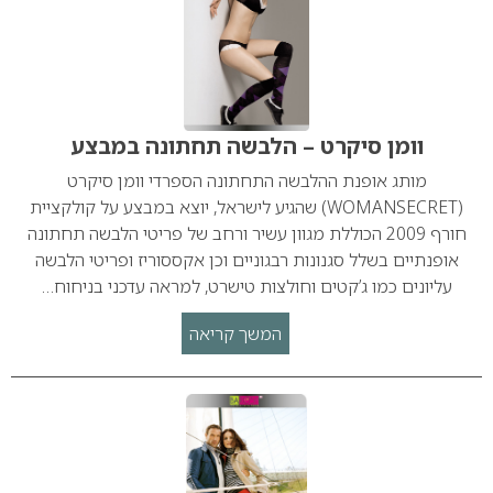
וומן סיקרט – הלבשה תחתונה במבצע
מותג אופנת ההלבשה התחתונה הספרדי וומן סיקרט
(WOMANSECRET) שהגיע לישראל, יוצא במבצע על קולקציית
חורף 2009 הכוללת מגוון עשיר ורחב של פריטי הלבשה תחתונה
אופנתיים בשלל סגנונות רבגוניים וכן אקססוריז ופריטי הלבשה
עליונים כמו ג’קטים וחולצות טישרט, למראה עדכני בניחוח…
המשך קריאה