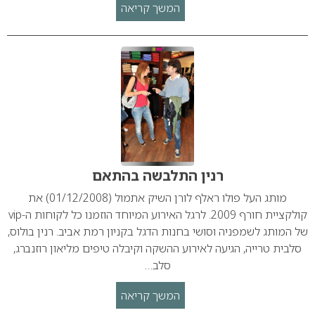
המשך קריאה
רנין התלבשה בהתאם
מותג העל פולו ראלף לורן השיק אתמול (01/12/2008) את
קולקציית חורף 2009. לרגל האירוע המיוחד הוזמנו כל לקוחות ה-vip
של המותג לשמפניה וסושי בחנות הדגל בקניון רמת אביב. רנין בולוס,
סלבית טרייה, הגיעה לאירוע ההשקה וקיבלה טיפים מליאון רוזנברג,
סלב…
המשך קריאה