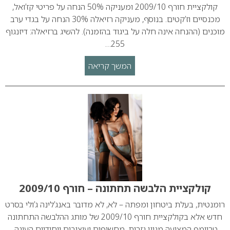
קולקציית חורף 2009/10 ומעניקה 50% הנחה על פריטי קז’ואל,
מכנסיים וז’קטים. בנוסף, מעניקה רזיאלה 30% הנחה על בגדי ערב
מוכנים (ההנחה אינה חלה על ביגוד בהזמנה). להשיג ברזיאלה: דיזנגוף
255…
המשך קריאה
קולקציית הלבשה תחתונה – חורף 2009/10
רומנטית, בעלת ביטחון ומפתה – לא, לא מדובר באנג’לינה ג’ולי בסרט
חדש אלא בקולקציית חורף 2009/10 של מותג ההלבשה התחתונה
טריומף המציעה מגוון גזרות, מחשופים ועיצובים ייחודיים העונה.