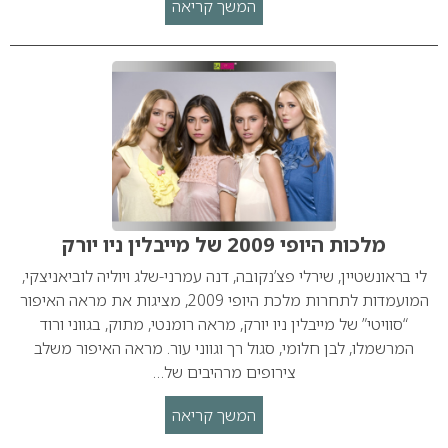
המשך קריאה
מלכות היופי 2009 של מייבלין ניו יורק
לי בראונשטיין, שירלי פצ’נקובה, דנה עמרני-שלג ויוליה לוביאניצקי,
המועמדות לתחרות מלכת היופי 2009, מציגות את מראה האיפור
“סוויטי” של מייבלין ניו יורק, מראה רומנטי, מתוק, בגווני ורוד
המרשמלו, לבן חלומי, סגול רך וגווני עור. מראה האיפור משלב
צירופים מרהיבים של…
המשך קריאה