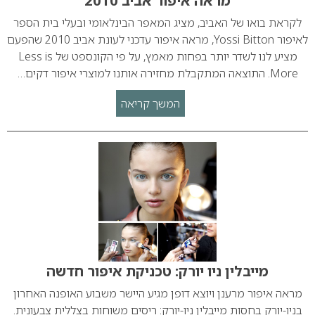
מראה איפור אביב 2010
לקראת בואו של האביב, מציג המאפר הבינלאומי ובעלי בית הספר
לאיפור Yossi Bitton, מראה איפור עדכני לעונת אביב 2010 שהפעם
מציע לנו לשדר יותר בפחות מאמץ, על פי הקונספט של Less is
More. התוצאה המתקבלת מחזירה אותנו למוצרי איפור דקים…
המשך קריאה
מייבלין ניו יורק: טכניקת איפור חדשה
מראה איפור מרענן ויוצא דופן מגיע היישר משבוע האופנה האחרון
בניו-יורק בחסות מייבלין ניו-יורק: ריסים משוחות בצללית צבעונית.