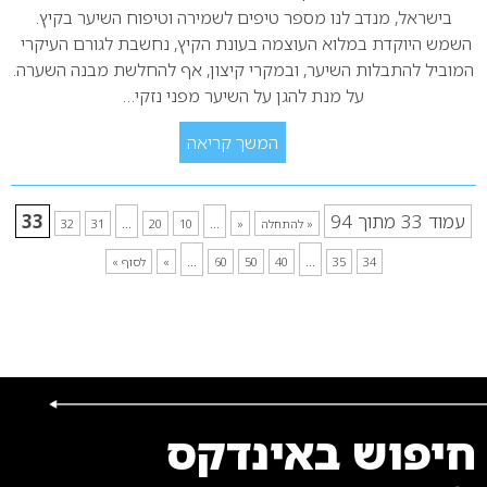
בישראל, מנדב לנו מספר טיפים לשמירה וטיפוח השיער בקיץ.
השמש היוקדת במלוא העוצמה בעונת הקיץ, נחשבת לגורם העיקרי
המוביל להתבלות השיער, ובמקרי קיצון, אף להחלשת מבנה השערה.
על מנת להגן על השיער מפני נזקי…
המשך קריאה
עמוד 33 מתוך 94
...
...
33
« להתחלה
«
10
20
31
32
...
...
34
35
40
50
60
»
לסוף »
חיפוש באינדקס