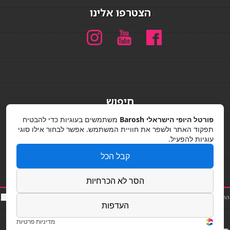
הצטרפו אלינו
חיפוש
חיפוש
פורטל היופי הישראלי Barosh
משתמשים בעוגיות כדי להבטיח
תפקוד האתר ולשפר את חוויית המשתמש. אפשר לבחור אילו סוגי
מדיניות פרטיות
עוגיות להפעיל.
קבל הכל
הסר לא הכרחיות
החלקות שיער
|
תאורה לבית
|
פאות ותוספות שיער
|
נייל סטודיו
|
תוספות שיער
|
שף פרטי
|
כ
סאות
העדפות
בר
|
קוסמטיקאית
|
כסא בר
|
פאות
|
קורס בניית ציפורניים
|
Powered by Barosh
Designed by
Barosh 2020
מדיניות פרטיות