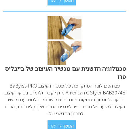
המשך קריאה
טכנולוגיה חדשנית עם מכשיר העיצוב של בייבליס
פרו
עם הטכנולוגיה המתקדמת של מכשיר העיצוב BaByliss PRO
American C Styler BAB2074E ניתן לקבל תלתלים בשיער, עיצוב
שיער גלי ומגוון תסרוקות מיוחדות כמו שתמיד חלמת. עם מכשיר
העיצוב לשיער של חברת בייביליס פרו החיים שלך קלים יותר, הודות
לתכנון החדשני של…
המשך קריאה