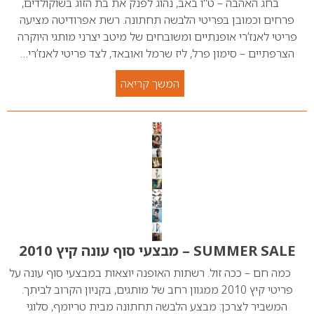
בחג האהבה – ט"ו באב, נהוג לפנק את בת הזוג בשוקולדים,
פרחים וכמובן בפריטי הלבשה תחתונה. רשת אפרודיטה מציעה
פריטי לאנז’רי אופנתיים ומשובחים של מיטב יצרני מותגי היוקרה
הצרפתיים – סימון פרל, ליז שרמל ואובאד, לצד פריטי לאנז’רי…
המשך קריאה
SUMMER SALE – מבצעי סוף עונה קיץ 2010
כמה חם – ככה זול. רשתות האופנה יוצאות במבצעי סוף עונה על
פריטי קיץ 2010 ממגוון רחב של מותגים, בקניון הקרוב לביתך.
המשביר לצרכן: מבצע הלבשה תחתונה מבית טריומף, סלוגי