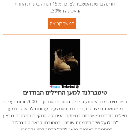
ודורינה ברשת המשביר לצרכן: 15% הנחה בקניית החזייה
הראשונה ו-30%…
המשך קריאה
טימברלנד למען החיילים הבודדים
רשת טימברלנד אספה, במהלך החודש האחרון, כ-2000 זוגות נעליים
משומשות במצב טוב, שיתרמו באמצעות עמותת לב אוהב למען
חיילים בודדים ומשפחות במצוקה. הפרויקט התקיים במסגרת מבצע
"תן לנעל שלך הזדמנות שנייה", במסגרתו קראה טימברלנד
המתמחה באופנת פנאי, לקהל הרחב להגיע לסניפי…