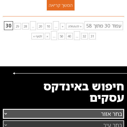
המשך קריאה
עמוד 30 מתוך 58
...
...
30
« להתחלה
«
10
20
28
29
...
...
31
32
40
50
»
לסוף »
חיפוש באינדקס
עסקים