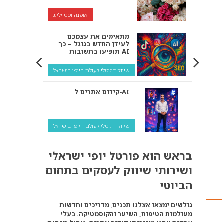
אופנה וסטיילינג
מתאימים את עצמכם
לעידן החדש בגוגל – כך
תופיעו בתשובות AI
שיווק דיגיטלי לעולם היופי בישראל
קידום אתרים ל‑AI
שיווק דיגיטלי לעולם היופי בישראל
איך מנועי AI “חושבים” –
בראש הוא פורטל יופי ישראלי
ולמה העסק שלך צריך
להתאים את עצמו אליהם?
ושירותי שיווק לעסקים בתחום
שיווק דיגיטלי לעסקים
הביוטי
קידום ל‑AI לעומת קידום
גולשים ימצאו אצלנו תכנים, מדריכים וחדשות
רגיל: איפה הכסף נמצא
מעולמות הטיפוח, השיער והקוסמטיקה. בעלי
באמת?