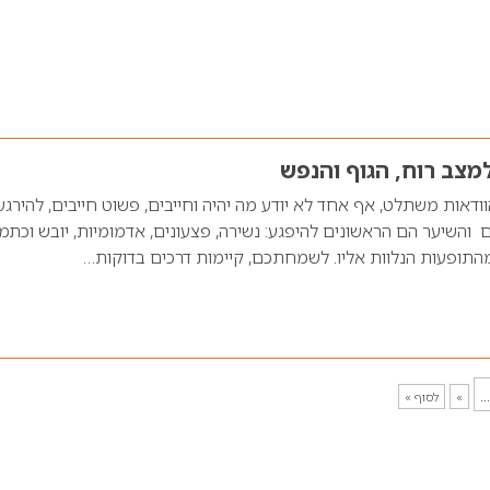
צב רוח, הגוף והנפש
דאות משתלט, אף אחד לא יודע מה יהיה וחייבים, פשוט חייבים, להירגע
 והשיער הם הראשונים להיפגע: נשירה, פצעונים, אדמומיות, יובש וכתמ
התופעות הנלוות אליו. לשמחתכם, קיימות דרכים בדוקות…
...
»
לסוף »