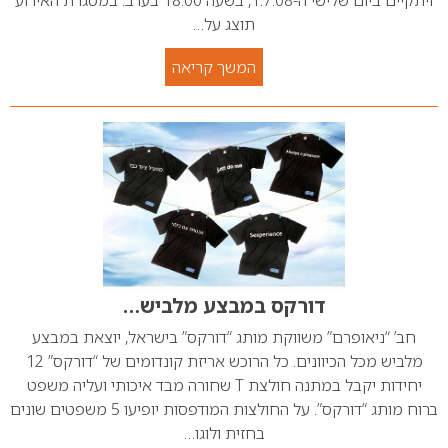
ויתקיים ביום שלישי ה-1.7.08, בשעה 18.00 בערב. במסגרת האירוע
תוצג על…
המשך קריאה
דורקס במבצע מלביש…
חב’ “ניאופרם” משווקת מותג “דורקס” בישראל, יוצאת במבצע
מלביש מכל הכיוונים. כל הרוכש אריזת קונדומים של “דורקס” 12
יחידות יקבל במתנה חולצת T שחורה מבד איכותי ועליה משפט
ברוח מותג “דורקס”. על החולצות המודפסות יופיעו 5 משפטים שונים
בחזית ולוגו…