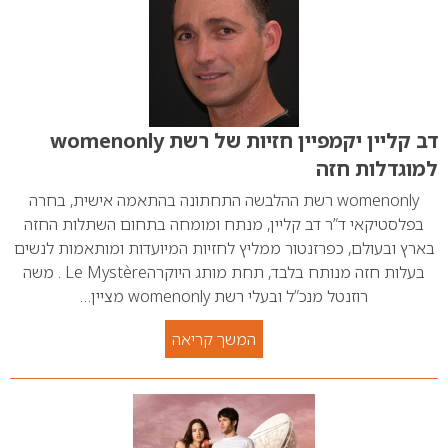
דב קליין יקמפיין חזיות של רשת womenonly
למוגדלות חזה
womenonly רשת ההלבשה התחתונה בהתאמה אישית, בחרה
בפלסטיקאי ד”ר דב קליין, מנתח ומומחה בתחום השתלות החזה
בארץ ובעולם, כפרזנטור ממליץ לחזיות המיועדות ומותאמות לנשים
בעלות חזה מנותח בלבד, תחת מותג היוקרהLe Mystère . משה
רוזנטל מנכ”ל ובעלי רשת womenonly מציין…
המשך קריאה