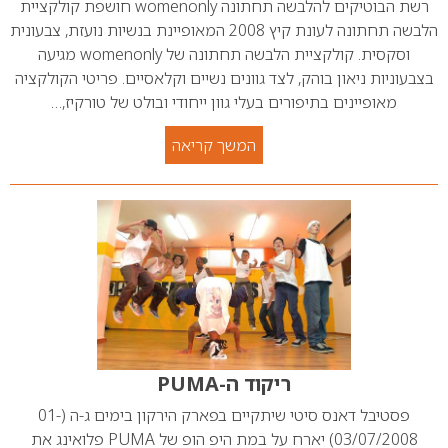
רשת הבוטיקים להלבשה תחתונה womenonly חושפת קולקציית
הלבשה תחתונה לעונת קיץ 2008 המאופיינת בנשיות נועזת, צבעונית
וסקסית. קולקציית הלבשה תחתונה של womenonly מגיעה
בצבעוניות ניאון בוהק, לצד גוונים נשיים וקלאסיים. פריטי הקולקציה
מאופיינים בתיפורים בעלי גוון ייחודי ובולט של טורקיז,…
המשך קריאה
ריקוד ה-PUMA
פסטיבל דאנס סיטי שיתקיים בפארק הירקון בימים ג-ה (01-
03/07/2008) יארח על במת היפ הופ של PUMA פלואינג את