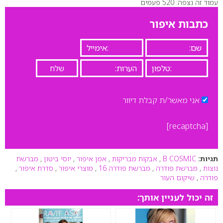
עמוד זה נצפה: 520 פעמים
0
כתבות איפור
אני מאשר/ת קבלת דיוור
[recaptcha]
תגיות:
B COSMIC
,
אבקות מבריקות
,
אמן איפור
,
יוסי ביטון
,
מברשת
נוצות
,
מברשת פודרה
,
מברשת פודרה 16
,
מוצרי איפור
,
סדרת איפור
,
פודרה
,
שיקום העור
זה יכול לעניין אותך: