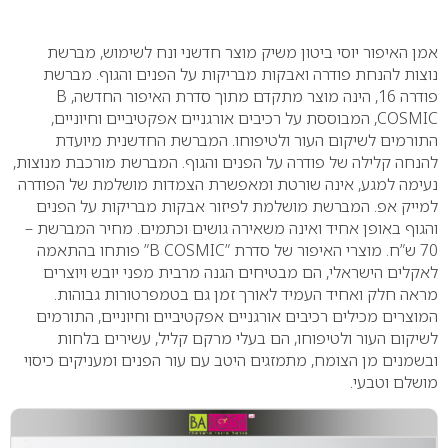
0
אמן האיפור יוסי ביטון משיק מוצר חדשני ונח לשימוש, מברשת
נוצות להנחת פודרה ואבקות מבריקות על הפנים והגוף. מברשת
פודרה 16, הינה מוצר מתקדם מתוך סדרת האיפור החדשה,
B
COSMIC
, המבוססת על רכיבים אורגניים אפקטיביים וחיוניים,
התורמים לשיקום העור ולטיפוחו. המברשת החדשנית מיועדת
להנחה קלילה של פודרה על הפנים והגוף. המברשת מורכבת מנוצות,
נעימה למגע, אינה שורטת ומאפשרת הצמדות מושלמת של הפודרה
למייק אפ. המברשת מושלמת לפיזור אבקות מבריקות על הפנים
והגוף באופן אחיד ואינה משאירה גושים וכתמים. מחיר המברשת –
70 ש”ח.
מוצרי האיפור של סדרת
B COSMIC”
” פותחו בהתאמה
לאקלים הישראלי, הם מבטיחים הגנה מרבית מפני יובש ויוצרים
מראה חלק ואחיד העמיד לאורך זמן גם בטמפרטורות גבוהות.
המוצרים מכילים רכיבים אורגניים אפקטיביים וחיוניים, התורמים
לשיקום העור ולטיפוחו, הם בעלי מרקם קליל, עשירים בלחות
ובשמנים מן הצומח, מתמזגים היטב עם עור הפנים ומעניקים כיסוי
מושלם וטבעי.