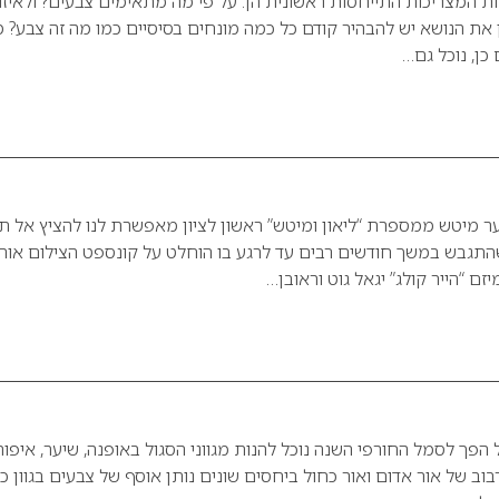
 המצריכות התייחסות ראשונית הן: על פי מה מתאימים צבעים? ולאיזו
את הנושא יש להבהיר קודם כל כמה מונחים בסיסיים כמו מה זה צבע? 
 כן, נוכל גם…
 מיטש ממספרת “ליאון ומיטש” ראשון לציון מאפשרת לנו להציץ אל תו
התגבש במשך חודשים רבים עד לרגע בו הוחלט על קונספט הצילום אות
זם “הייר קולג” יגאל גוט וראובן…
הפך לסמל החורפי השנה נוכל להנות מגווני הסגול באופנה, שיער, איפור
רבוב של אור אדום ואור כחול ביחסים שונים נותן אוסף של צבעים בגוון כ