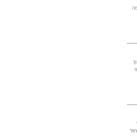
מה
ך
ו
חול