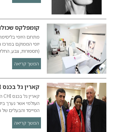
קומפלקס שכולו יו
מתחם היופי בליסימה ק
(תספורות, צבע, החלקו
המשך קריאה
קארין גל בכנס CHI העולמי
העולמי אשר נערך ביו
המייסד והבעלים של חברת CHI העולמית וחברת פ
המשך קריאה