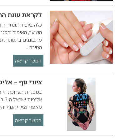
לקראת עונת החת
כלה ביום חתונתה הי
השיער, האיפור והסגנ
מתבוננים בתמונות וב
הסיבה…
המשך קריאה
ציורי גוף – אליפות
אלי
מאפרי וציירי הגוף והיא תתקיים בין השעות 0
המשך קריאה