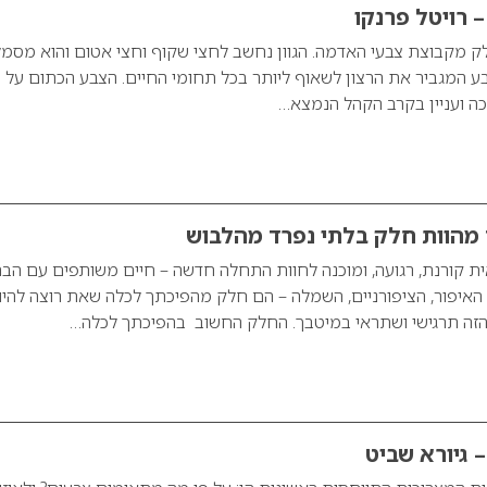
– רויטל פרנקו
לק מקבוצת צבעי האדמה. הגוון נחשב לחצי שקוף וחצי אטום והוא מסמ
ע המגביר את הרצון לשאוף ליותר בכל תחומי החיים. הצבע הכתום על 
שיכה ועניין בקרב הקהל הנמצא…
ם מהוות חלק בלתי נפרד מהלבוש
ת קורנת, רגועה, ומוכנה לחוות התחלה חדשה – חיים משותפים עם הבח
האיפור, הציפורניים, השמלה – הם חלק מהפיכתך לכלה שאת רוצה להיו
הזה תרגישי ושתראי במיטבך. החלק החשוב בהפיכתך לכלה…
גיורא שביט