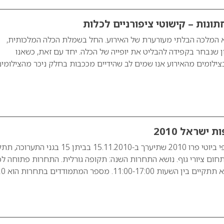
ונות – קישוטי ציפורניים לכלות
א המלכה הבלתי מעורערת של האירוע. החל בשמלת הכלה המלכותית,
ון שנבחר בקפידה להבליט את יופייה של הכלה. יחד עם זאת, כשאנו
צילומים מהאירוע אנו שמים לב שהידיים מככבות בחלק ניכר מהצילומים
 ישראל 2010
במסגרת תערוכת היופי ביוטי פרו 2010 שתיערך ב-15.11.2010 בביתן 15 בגני 
פות ישראל ה-3 בתחום ציורי גוף. נושא התחרות השנה: תקופה גורלית. התחרות פתוחה ל
11:00-17:0. מספר המתמודדים בתחרות הוא 20…