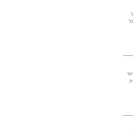
ל
כל
ור
ת.