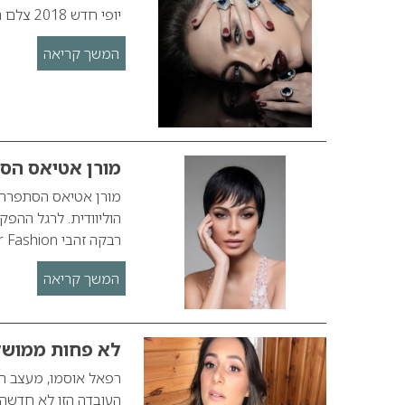
יופי חדש 2018 צלם האופנה צחי ואזנה מביא את מראות היופי לשנת 2018 .
המשך קריאה
מורן אטיאס הס
מורן אטיאס הסתפרה ק
הוליוודית. לרגל הה
רבקה זהבי Hair Fashion – החברה הגדולה והוותיקה בארץ ליצור ושיווק פאות ותוספות…
המשך קריאה
לא פחות ממושל
רפאל אוסמו, מעצב הש
העובדה הזו לא חדשה 