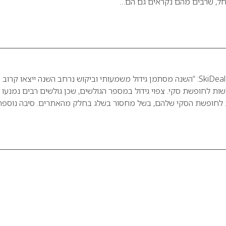
ל, שרבים מהם נקראים גם הם…
לדברי רונן כ”ץ, מנכ”ל SkiDeal: “השנה מסתמן גידול משמעותי וביקוש נרחב השנה ייצאו קרוב
שים וגולשות לחופשת סקי. צפוי גידול במספר הגולשים, שכן גולשים רבים נמנעו
 לחופשת הסקי שלהם, בשל מחסור בשלג בחלק מהאתרים. סיבה נוספ