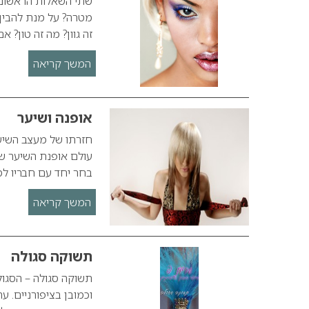
שתי השאלות הראשונות
מטרה? על מנת להבין 
זה גוון? מה זה טון? אם
המשך קריאה
אופנה ושיער
חזרתו של מעצב השיער
עולם אופנת השיער ש
בחר יחד עם חבריו למי
המשך קריאה
תשוקה סגולה
תשוקה סגולה – הסגול 
וכמובן בציפורניים. ע