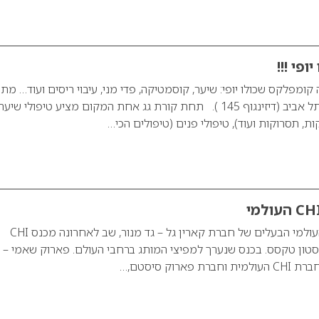
פי !!!
ומפלקס שכולו יופי: שיער, קוסמטיקה, פדי מני, עיבוי ריסים ועוד… מ
יופי הממוקם במרכז תל אביב (דיזינגוף 145 ). תחת קורת גג אחת המקום מציע טיפולי שיער
ת, תסרוקות ועוד), טיפולי פנים (טיפולים הכי…
קארין גל בכנס CHI העולמי הבעלים של חברת קארין גל – גד מנור, שב לאחרונה מכנס CHI
סטון טקסס. בכנס שנערך למפיצי המותג ברחבי העולם. פארוק שאמי –
ארוק סיסטם,…