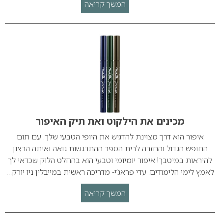
המשך קריאה
מכינים את הילקוט ואת תיק האיפור
איפור הוא דרך מצוינת להדגיש את היופי הטבעי שלך. עם תום
החופש הגדול והחזרה לבית הספר ההתרגשות גואה ואיתה הרצון
להיראות במיטבך! איפור יומיומי וטבעי הוא בהחלט הלוק שכדאי לך
לאמץ לימי הלימודים. עדי פראג’י- מדריכה ראשית במייבלין ניו יורק…
המשך קריאה