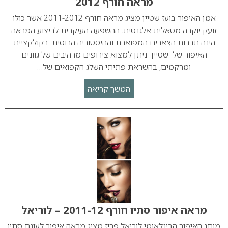
מראה חורף 2012
אמן האיפור בועז שטיין מציג מראה חורף 2011-2012 אשר כולו
זועק יוקרה מטאלית אלגנטית. ההשפעה העיקרית לביצוע המראה
הינה תרבות הצארים המפוארת וההיסטוריה הרוסית. בקולקציית
האיפור של שטיין ניתן למצוא צירופים מרהיבים של גוונים
ומרקמים, בהשראת פתיתי השלג הקפואים של…
המשך קריאה
מראה איפור סתיו חורף 2011-12 – לוריאל
מותג האיפור הבינלאומי לוריאל פריז מציג מראה איפור לעונת סתיו