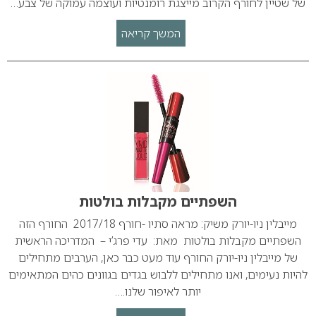
של שטיין לחורף הקרוב מייצגת רומנטיות ועוצמה עמוקה של צבע…
המשך קריאה
השפתיים מקבלות בולטות
מייבלין ניו-יורק משיק: מראה סתיו -חורף 2017/18 החורף הזה
השפתיים מקבלות בולטות מאת: עדי פרג’י – המדריכה הראשית
של מייבלין ניו-יורק החורף עוד מעט כבר כאן, הערבים מתחילים
להיות נעימים, ואנו מתחילים ללבוש בגדים בגוונים כהים המתאימים
יותר לאיפור שלנו.…