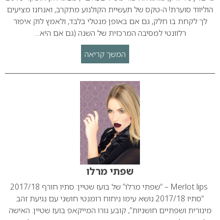
הוליווד סוערת! ה-טקס של תעשיית הקולנוע מתקרב, ואנחנו מציעים
לך לקחת בו חלק, גם אם באופן מנטלי בלבד, ולאמץ לוק איפור
רלוונטי למסיבה המרכזית של השנה (גם אם היא…
המשך קריאה
שפתי מרלו
Merlot lips – “שפתי מרלו” של בועז שטיין: סתיו חורף 2017/18
“סתיו 2017/18 נושא עימו ניחוח רומנטי חושני עם נגיעת זהב
מינורית ושפתיים חושניות”, קובע גורו המייקאפ בועז שטיין. האישה