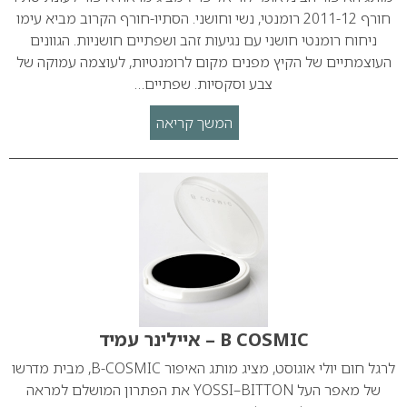
חורף 2011-12 רומנטי, נשי וחושני. הסתיו-חורף הקרוב מביא עימו
ניחוח רומנטי חושני עם נגיעות זהב ושפתיים חושניות. הגוונים
העוצמתיים של הקיץ מפנים מקום לרומנטיות, לעוצמה עמוקה של
צבע וסקסיות. שפתיים…
המשך קריאה
B COSMIC – איילינר עמיד
לרגל חום יולי אוגוסט, מציג מותג האיפור B-COSMIC, מבית מדרשו
של מאפר העל YOSSI–BITTON את הפתרון המושלם למראה