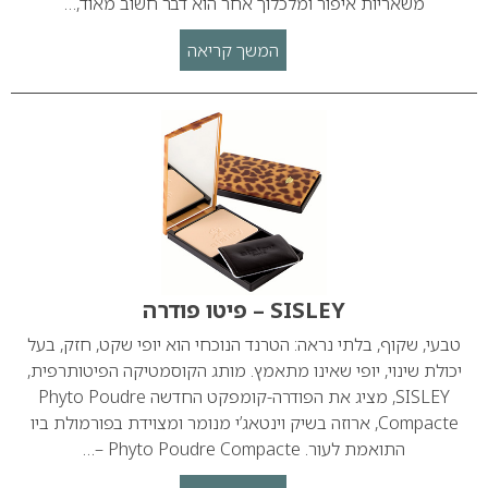
משאריות איפור ומלכלוך אחר הוא דבר חשוב מאוד,…
המשך קריאה
SISLEY – פיטו פודרה
טבעי, שקוף, בלתי נראה: הטרנד הנוכחי הוא יופי שקט, חזק, בעל
יכולת שינוי, יופי שאינו מתאמץ. מותג הקוסמטיקה הפיטותרפית,
SISLEY, מציג את הפודרה-קומפקט החדשה Phyto Poudre
Compacte, ארוזה בשיק וינטאג’י מנומר ומצוידת בפורמולת ביו
התואמת לעור. Phyto Poudre Compacte –…