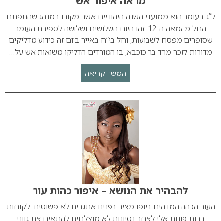
מראה איפור אש
ל”ג בעומר הוא ממועדי השנה היהודיים אשר מקורו במנהג שהתפתח
החל מהמאה ה-12. זהו היום השלושים ושלושה לספירת העומר
שסופרים מפסח לשבועות, וחל בי”ח באייר ביום זה כידוע מדליקים
מדורות לזכר מרד בר כוכבא, בו המורדים הדליקו משואות אש על…
המשך קריאה
להבהיר את הנושא – איפור כהות עור
העור הכהה המדהים ביופו מציב בפנינו אתגרים לא פשוטים. לקוחות
רבות פונות אלי לאחר נסיונות לא מוצלחים להתאים את גווני