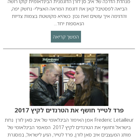
מנהלת הדרכה של איב סן לורן הדוגמנית הבינלאומית קוקו רושה
הביאה לפסטיבל קאן את דוגמת המראה האצילי- נחשק יפה,
והדגימה איך עושים זאת נכון. כשהיא מקושטת בצמות צדיות
הנאספות יחד…
המשך קריאה
פרד לטייר חושף את הטרנדים לקיץ 2017
Frederic Letailleur אמן האיפור הבינלאומי של איב סאן לורן נחת
בישראל וחושף את הטרנדים לקיץ 2017 המאפר הבינלאומי של
מותג המעצבים איב סאן לורן, פרד לטייר, הגיע לישראל, במסגרת