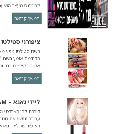
קרומינס מעצב השיער 
המשך קריאה
ציפורני סטילטו – letto nails
הקודמת אומץ השם “ס
אלו היו קיימים כבר זמן רב קודם. לפני כ-5 ש
המשך קריאה
ליידי גאגא – VIVA GLAM
עבורה ונושא את חתימ
האיפור של ליידי גאגא