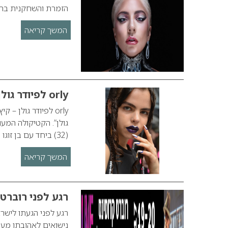
הזמרת והשחקנית בת ה- 33 ליידי גאגא נכנסת גם היא לעו
המשך קריאה
orly לפיודר גולן – קיץ 2017
(32) ביחד עם בן זוגו פיודור פודגורי (33) את המותג…
המשך קריאה
רגע לפני רוברט
רגע לפני הגעתו ליש
נישואים לאהובתו מע