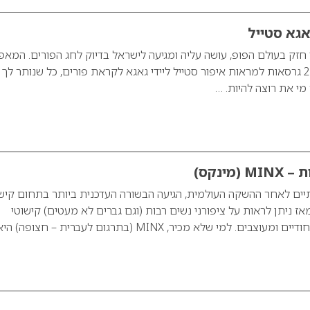
אגא סטייל
 חזק בעולם הפופ, עושה עליה ומגיעה לישראל בדיוק לחג הפורים. המא
שלי אגמי, מביאה לנו 2 גרסאות למראות איפור סטייל ליידי גאגא לקראת פורים, כל שנותר לך
מי את רוצה להיות. …
מינקס)
 שנתיים לאחר ההשקה העולמית, הגיעה הבשורה העדכנית ביותר בתחום קיש
אז ניתן לראות על ציפורני נשים רבות (וגם גברים לא מעטים) קישוטי
בים. למי שלא מכיר, MINX (בתרגום לעברית – חצופה) היא…