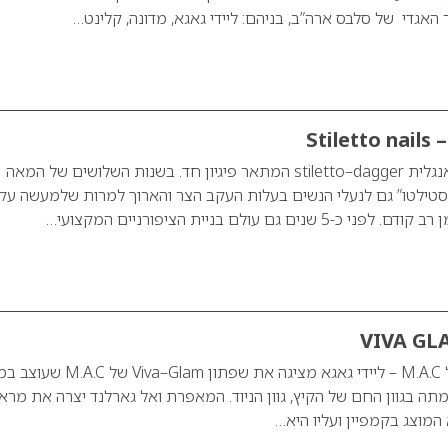
האגדי של סלבס ארה”ב, בניהם: ליידי גאגא, מדונה, קלינט…
Sti
השם סטילטו מגיע מאנגלית stiletto–dagger המתאר פיגיון חד. בשנות השלושים של המאה
טילטו” גם לנעלי הנשים בעלות העקב הצר והארוך למרות שלמעשה עק
נים גם עולם בניית הציפורניים המקצועי…
דוברת קרן האיידס של M.A.C – ליידי גאגא מציגה את שפתון Glam
תה בגוון החם של הקיץ, גוון הניוד. המאפרת ואל גארלנד יצרה את מרא
 המוצג בקמפיין ועליו היא…