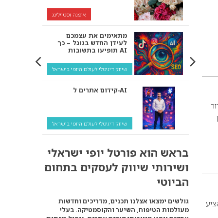
אופנה וסטיילינג
מתאימים את עצמכם
לעידן החדש בגוגל – כך
תופיעו בתשובות AI
שיווק דיגיטלי לעולם היופי בישראל
קידום אתרים ל‑AI
יץ 2017 של “פיודור
שיווק דיגיטלי לעולם היופי בישראל
איך מנועי AI “חושבים” –
בראש הוא פורטל יופי ישראלי
ולמה העסק שלך צריך
להתאים את עצמו אליהם?
ושירותי שיווק לעסקים בתחום
שיווק דיגיטלי לעסקים
הביוטי
קידום ל‑AI לעומת קידום
גולשים ימצאו אצלנו תכנים, מדריכים וחדשות
ציע
רגיל: איפה הכסף נמצא
מעולמות הטיפוח, השיער והקוסמטיקה. בעלי
באמת?