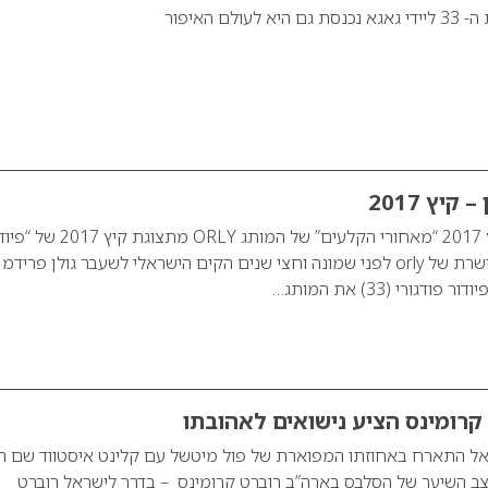
לם האיפור
orly לפיודר גולן – קיץ 2017 “מאחורי הקלעים” של המותג ORLY מתצוגת ק
גולן”. הקטיקולה המעושרת של orly לפני שמונה וחצי שנים הקים הישראלי לשעבר גולן פרידמן
 קרומינס הציע נישואים לאהובתו
ראל התארח באחוזתו המפוארת של פול מיטשל עם קלינט איסטווד שם ה
צב השיער של הסלבס בארה”ב רוברט קרומינס – בדרך לישראל רוברט