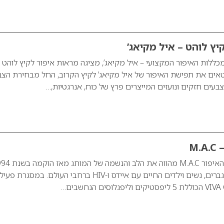
יץ לוהט – איל מקיאג’
מכללות האיפור המקצועי – איל מקיאג’, מציגה מראות איפור לקיץ לוהט
אים את תפישת האיפור של איל מקיאג’ לקיץ הקרוב, החל מבחירת הצב
 צבעים חזקים ונועזים המייצרים פרץ של כוח, אנרגטיות,…
M.A.C 
קרן האיידס של מותג האיפור M.A.C מהווה את הלב
מתוך מטרה לתמוך בגברים, נשים וילדים החיים עם איידס ו-HIV ברחבי העולם. במסג