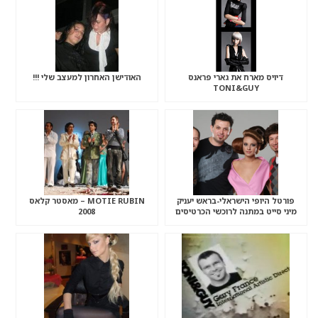
דיויס מארח את גארי פראנס
האודישן האחרון למעצב שלי !!!
TONI&GUY
פורטל היופי הישראלי-בראש יעניק
MOTIE RUBIN – מאסטר קלאס
מיני סייט במתנה לרוכשי הכרטיסים
2008
למופע השיער הגדול