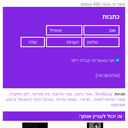
עמוד זה נצפה: 490 פעמים
0
כתבות
אני מאשר/ת קבלת דיוור
[recaptcha]
תגיות:
Toni&Guy
,
אודי ביטון
,
גארי פראנס
,
גיין סטייסי
,
לוק פלוקרוז
,
מוצרי טיפוח לשיער
,
מרינרו
,
סמינר גזירות
,
פורטל היופי הישראלי בראש
,
תסרוקות
זה יכול לעניין אותך: