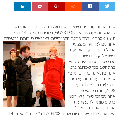
0
אומן התסרוקות דיויס שיארח את מעצב השיער הבינלאומי גארי
פראנס מהאקדמיה של
TONI
&
GUY
, במרינרו (האנגר 14 בנמל
ת”א), מסר למערכת פורטל היופי הישראלי-בראש כי “נותרו כרטיסים
אחרונים לאירוע המקצועי
הגדול ביותר שנערך אי פעם
בישראל. קצב רכישת
הכרטיסים הגבוה אינו מפתיע
בהתחשב בכך שמדובר ברב
אומן בינלאומי בתחום ומוביל
אופנות שיער ברמה עולמית.
כרגע (יום רביעי 12 מרץ
2008) נותרו כרטיסים
אחרונים ומי שעדיין לא רכש
כרטיס מוזמן להשאיר את
הפרטים ואנו נחזור אליו”.
האירוע המדובר ייערך ביום שני ה-17/03/08 ב”מרינרו”, האנגר 14