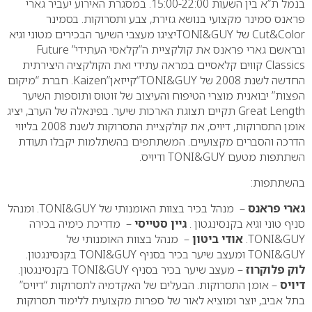
בנמל ת”א בין השעות 15:00-22:00. במסגרת האירוע יעביר גארי
פראנס סמינר מקצועי בנושא גזירת, צבע ותסרוקות. בסמינר
Cut&Color
של
GUY
&
TONI
יציגו מעצבי השיער הבכירים מטוני וגיא
ובראשם גארי פראנס את קולקציית ה”קלאסי העתידי”
Future
Classics
קווים קלאסיים במראה עתידי ואת הקולקציה היצירתית
החדשה לשנת 2008 של
GUY
&
TONI
“קייזאן”
Kaizen
. חברת “מיקום
הפצות” יבואנית מוצרי הטיפוח והעיצוב של זוטוס ותוספות השיער
Great Length
תקיים תצוגת הארכות שיער. בפינאלה של הערב, יציג
אומן התסרוקות, דיויס, את קולקציית התסרוקות לשנת 2008 בליווי
הדרכה והסברים מקצועיים. המשתתפים בהשתלמות יקבלו תעודת
השתתפות מטעם
GUY
&
TONI
ודיויס.
בהשתתפות:
גארי פראנס
– מנהל בכיר בצוות האומנותי של
GUY
&
TONI
. ומנהל
סניף טוני וגיא בקנסינגטון .
גיין סטייסי
– מדריכת כימיה בכירה
GUY
&
TONI
.
אודי ביטון
– מנהל בצוות האומנותי של
GUY
&
TONI
ומעצב שיער בכיר בסניף
GUY
&
TONI
בקנסינגטון.
לוק פלוקרוז
– מעצב שיער בכיר בסניף
GUY
&
TONI
בקנסינגטון.
דיויס
– אומן התסרוקות. הבעלים של האקדמיה לתסרוקות “דיויס”
בתל אביב, יוצר ומוציא לאור של ספרות מקצועית ללימוד תסרוקות