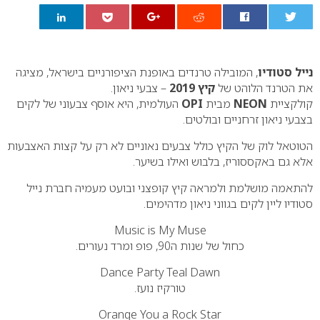
0
נייל סטודיו
, המובילה טרנדים באופנת הציפורניים בישראל, מציגה
את הטרנד הלוהט של
קיץ 2019
– צבעי ניאון.
קולקציית
NEON
מבית
OPI
העולמית, היא אוסף צבעוני של לקים
בצבעי ניאון זרחניים ובולטים.
הטוטאל לוק של הקיץ כולל צבעים נאוניים לא רק על קצות האצבעות
אלא גם באקססוריז, בלבוש ואילו בשיער.
להתאמה מושלמת ולמראה קיץ קופצני ובועט מעמיה חברת נייל
סטודיו ליין לקים בגווני ניאון מדהימים.
Music is My Muse
כחול של שנות ה90, פופ ומרד נעורים.
Dance Party Teal Dawn
טורקיז נועז.
Orange You a Rock Star