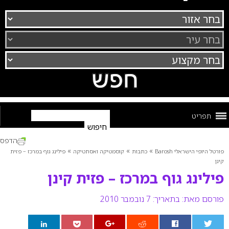
תפריט
הדפס
»
»
»
פורטל היופי הישראלי Barosh
כתבות
קוסמטיקה ואסתטיקה
פילינג גוף במרכז – פזית
קינן
פילינג גוף במרכז – פזית קינן
פורסם מאת:
בתאריך: 7 נובמבר 2010