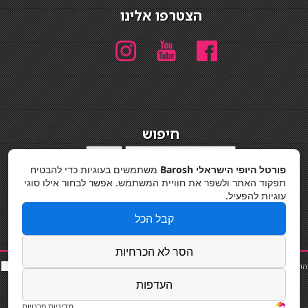
הצטרפו אלינו
חיפוש
חיפוש
פורטל היופי הישראלי Barosh
משתמשים בעוגיות כדי להבטיח
מדיניות פרטיות
תפקוד האתר ולשפר את חוויית המשתמש. אפשר לבחור אילו סוגי
עוגיות להפעיל.
קבל הכל
הסר לא הכרחיות
החלקות שיער
|
תאורה לבית
|
פאות ותוספות שיער
|
נייל סטודיו
|
תוספות שיער
|
שף פרטי
|
כ
סאות
בר
|
קוסמטיקאית
|
כסא בר
|
פאות
|
קורס בניית ציפורניים
|
Powered by Barosh
העדפות
Designed by
Barosh 2020
מדיניות פרטיות