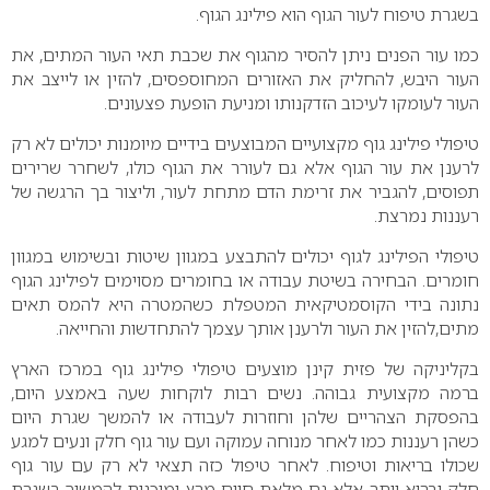
בשגרת טיפוח לעור הגוף הוא פילינג הגוף.
כמו עור הפנים ניתן להסיר מהגוף את שכבת תאי העור המתים, את
העור היבש, להחליק את האזורים המחוספסים, להזין או לייצב את
העור לעומקו לעיכוב הזדקנותו ומניעת הופעת פצעונים.
טיפולי פילינג גוף מקצועיים המבוצעים בידיים מיומנות יכולים לא רק
לרענן את עור הגוף אלא גם לעורר את הגוף כולו, לשחרר שרירים
תפוסים, להגביר את זרימת הדם מתחת לעור, וליצור בך הרגשה של
רעננות נמרצת.
טיפולי הפילינג לגוף יכולים להתבצע במגוון שיטות ובשימוש במגוון
חומרים. הבחירה בשיטת עבודה או בחומרים מסוימים לפילינג הגוף
נתונה בידי הקוסמטיקאית המטפלת כשהמטרה היא להמס תאים
מתים,להזין את העור ולרענן אותך עצמך להתחדשות והחייאה.
בקליניקה של פזית קינן מוצעים טיפולי פילינג גוף במרכז הארץ
ברמה מקצועית גבוהה. נשים רבות לוקחות שעה באמצע היום,
בהפסקת הצהריים שלהן וחוזרות לעבודה או להמשך שגרת היום
כשהן רעננות כמו לאחר מנוחה עמוקה ועם עור גוף חלק ונעים למגע
שכולו בריאות וטיפוח. לאחר טיפול כזה תצאי לא רק עם עור גוף
חלק ובריא יותר אלא גם מלאת חיים מרץ ומוכנות להמשיך בשגרת