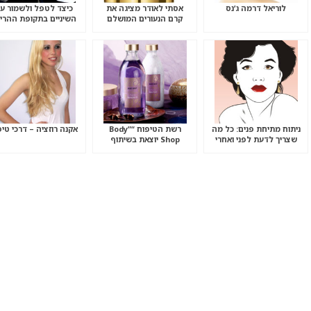
לוריאל דרמה ג’נס
אסתי לאודר מציגה את
כיצד לטפל ולשמור ע
קרם הנעורים המושלם
השיניים בתקופת ההריו
ניתוח מתיחת פנים: כל מה
רשת הטיפוח “”Body
אקנה רוזציה – דרכי טיפ
שצריך לדעת לפני ואחרי
Shop יוצאת בשיתוף
הניתוח
פעולה עם רשת מועדוני
הכושר “Great Shape”!