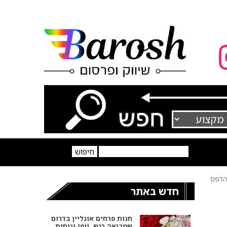
דפס
חדש באתר
חנות פרחים אונליין בדרום
שמביאה רגש, יופי ונוחות