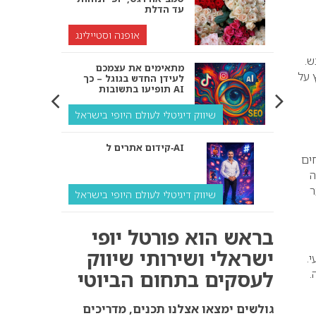
עד הדלת
אופנה וסטיילינג
ש.
מתאימים את עצמכם
 על
לעידן החדש בגוגל – כך
תופיעו בתשובות AI
שיווק דיגיטלי לעולם היופי בישראל
קידום אתרים ל‑AI
ים
ה
ר
שיווק דיגיטלי לעולם היופי בישראל
איך מנועי AI “חושבים” –
בראש הוא פורטל יופי
ולמה העסק שלך צריך
להתאים את עצמו אליהם?
ישראלי ושירותי שיווק
.
לעסקים בתחום הביוטי
.
שיווק דיגיטלי לעסקים
קידום ל‑AI לעומת קידום
גולשים ימצאו אצלנו תכנים, מדריכים