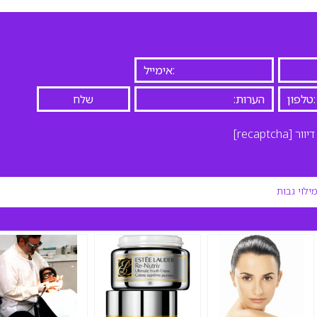
יוור
[recaptcha]
ילוי גבות