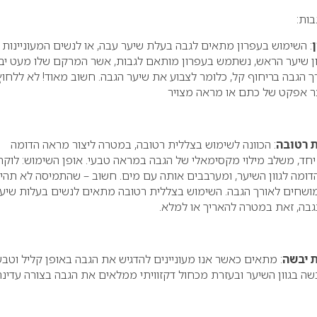
ות:
: השימוש בעפרון מתאים לגבה בעלת שיער עבה, או לנשים המעוניינות
וון שיער הראש, נשתמש בעפרון מותאם לגבות, אשר המרקם שלו מעט יב
ך הגבה בריחוף קל, כלומר לצבוע את שיער הגבה. חשוב מאוד! לא ללחוץ
צר אפקט של כתם או מראה מצויר
ת רטובה
: הכוונה לשימוש בצללית רטובה, במטרה ליצור מראה הדומה
יחד, משלב מילוי מקסימאלי של הגבה במראה טבעי. אופן השימוש: לוקח
הדומה לגוון השיער, ומערבבים אותה עם מים. חשוב – שהתמיסה לא תהי
מושחים לאורך הגבה. השימוש בצללית רטובה מתאים לנשים בעלות שיע
גבה, זאת במטרה להאריך או למלא.
ת יבשה
: מתאים כאשר אנו מעוניינים להדגיש את הגבה באופן קליל וטבעי
שה בגוון השיער ובעזרת מכחול דקזוויתי ממלאים את הגבה בצורה עדינה