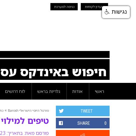
מועדון לקוחות
כניסה למערכת
נגישות
חיפוש באינדקס עס
ראשי
אודות
גלריות בראש
לוח דרושים
»
פורטל היופי הישראלי Barosh
כת
TWEET
טיפים למילוי 
SHARE
0
פורסם מאת:
בתאריך: 23 אפריל 2007