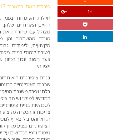
פורסם מאת:
בתאריך: 17 ינואר 2011
+1
חיילות העומדות בפני 
החיים האזרחיים שלהן, ס
מצה”ל עם שחרורן. את ה
מוגדר מהשחרור והן מ
מקצועית, לימודים גבוה
לטובת לימודי בניית ציפו
צעד חשוב ונכון בכיוון 
ויצירתי.
בניית ציפורניים היא תחו
שכבות האוכלוסייה הכניסו
בלתי נפרד משגרת הטיפוח
החודשי למילוי ועיצוב ציפו
לטכנאיות בניית ציפורניי
צריכות זו הכשרה מקצועית
הגדול והמוביל בארץ לנושא
הציפורניים מציע מגוון 
טיפוח ויופי הנדרשים על י
מניקור, הסרת שיער בשעווה,