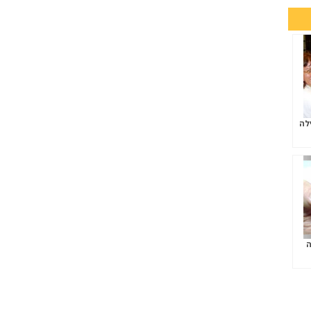
ילה
ה