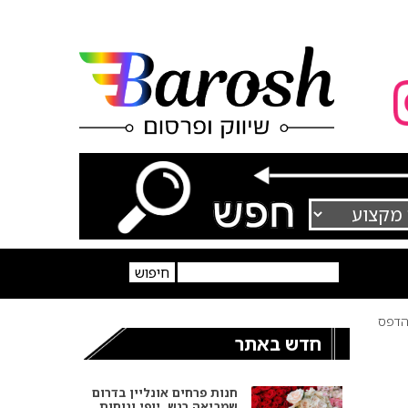
דפס
חדש באתר
חנות פרחים אונליין בדרום
שמביאה רגש, יופי ונוחות