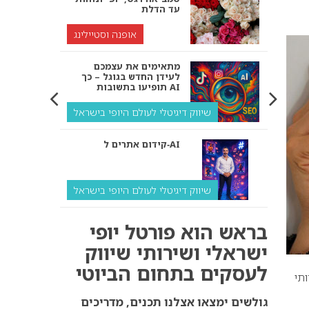
עד הדלת
אופנה וסטיילינג
מתאימים את עצמכם
לעידן החדש בגוגל – כך
תופיעו בתשובות AI
שיווק דיגיטלי לעולם היופי בישראל
קידום אתרים ל‑AI
שיווק דיגיטלי לעולם היופי בישראל
איך מנועי AI “חושבים” –
בראש הוא פורטל יופי
ולמה העסק שלך צריך
להתאים את עצמו אליהם?
ישראלי ושירותי שיווק
לעסקים בתחום הביוטי
שיווק דיגיטלי לעסקים
תי
קידום ל‑AI לעומת קידום
גולשים ימצאו אצלנו תכנים, מדריכים