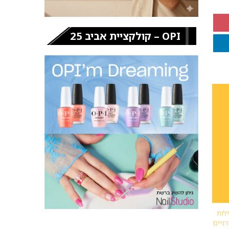
OPI – קולקציית אביב 25
לות
רניים