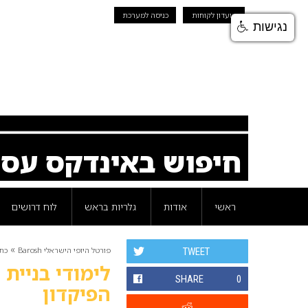
מועדון לקוחות
כניסה למערכת
נגישות
חיפוש באינדקס עס
ראשי
אודות
גלריות בראש
לוח דרושים
»
פורטל היופי הישראלי Barosh
כת
TWEET
לימודי בניית 
SHARE
0
הפיקדון