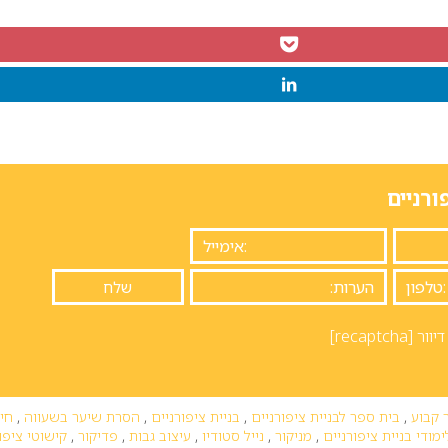
ורניים
יוור
[recaptcha]
 קבוע
,
בית ספר לבניית ציפורניים
,
בניית ציפורניים
,
הסרת שיער בשעווה
,
חיי
ימודי בניית ציפורניים
,
מניקור
,
נייל סטודיו
,
עיצוב גבות
,
פדיקור
,
קישוטי ציפו