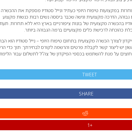
חרות במקצועות טיפוח היופי כעתיד ונייל סטודיו מספקת את ההכשרה
גבוהה, הדרכה מקצועית וגישה שכבר ביססה נשים רבות כנשות מקצוע
טודיו בהכשרה מקצועית של בונות ציפורניים בארץ היא ללא תחרות. תעוד
לת כהוכחה לרכישת כלים מקצועיים ברמה הגבוהה ביותר.
דון לצורך הכשרה מקצועית בתחום טיפוח היופי – נייל סטודיו הוא הבח
אשון יש ליצור קשר לקבלת פרטים והרשמה לקורס לבחירתך. תוך כדי הר
וצים על מנת להשתמש בכספי הפיקדון של צה”ל לתשלום עבור הלימוד
TWEET
SHARE
+1