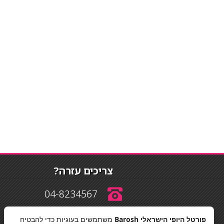
צריכים עזרה?
04-8234567
פורטל היופי הישראלי Barosh
משתמשים בעוגיות כדי להבטיח
info@barosh.co.il