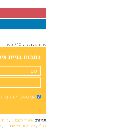
עמוד זה נצפה: 740 פעמים
כתבות בניית ציפ
אני מאשר/ת קבלת ד
תגיות:
איפור מקצועי
,
איפור
צה"ל
,
טכנאיות ציפורניים
,
ל