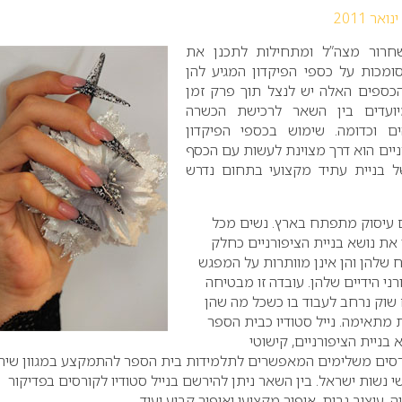
שחרור מצה”ל ומתחילות לתכנן את
ומכות על כספי הפיקדון המגיע להן
כספים האלה יש לנצל תוך פרק זמן
יועדים בין השאר לרכישת הכשרה
ים וכדומה. שימוש בכספי הפיקדון
רניים הוא דרך מצוינת לעשות עם הכסף
של בניית עתיד מקצועי בתחום נדרש
ם עיסוק מתפתח בארץ. נשים מכל
 את נושא בניית הציפורניים כחלק
 שלהן והן אינן מוותרות על המפגש
רני הידיים שלהן. עובדה זו מבטיחה
ם שוק נרחב לעבוד בו כשכל מה שהן
 מתאימה. נייל סטודיו כבית הספר
 בניית הציפורניים, קישוטי
קורסים משלימים המאפשרים לתלמידות בית הספר להתמקצע במגוון שירו
שי נשות ישראל. בין השאר ניתן להירשם בנייל סטודיו לקורסים בפדיקור
 עיצוב גבות, איפור מקצועי ואיפור קבוע ועוד.