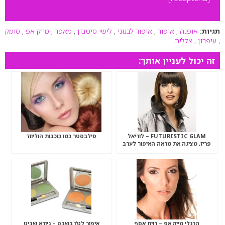
תגיות:
אופנה
,
איפור
,
איפור לבנוני
,
לישי סיטבון
,
מאפר
,
מייק אפ
,
סומק
,
עיפרון
,
צללית
זה יכול לעניין אותך:
FUTURISTIC GLAM – לוריאל
סילבסטר כמו כוכבות הוליווד
פריז, מציגה את מראה האיפור לערב
חגיגות סילבסטר 2008
הרגלי מייק אפ – רוית אסף
איפור לט’ו בשבט – גיורא שביט