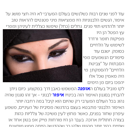
0
עוד לפני שנים רבות כשלנשים בעולם המערבי לא היה חצי מושג על
איפור, הנשים הלבנוניות היו ממציאות מיני פטנטים להראות טוב
יותר ולהדגיש תווי פנים. גחלים (כחל) שימשו כצללית לעיניהן ומפרי
עץ הפטל הן היו
מפיקות חומר ורדרד
לשימוש על הלחיים
כסומק. ישנם עוד
סיפורים הנשמעים מפי
הסבתות על “צביטת
הלחיים” להסמקתן.
מי
היה מאמין שכל אלו
יהפכו ביום מן הימים
לקו מוביל בעולם ה
אופנה
המשמש כאבן דרך במקצוע.
כיום ניתן
להבחין בסגנון האיפור הזה בכינויו
איפור
לבנוני – אך זהו סגנון שהיה
נהוג בכל העולם המערבי רק שהיום הוא קיבל במה רחבה יותר.
האיפור הלבנוני מתבטא בעצם בהדגשה מסיבית של העיניים, משמע
עיפרון שחור בפנים, כאשר מחוץ לעין משיכה של צלליות כהות
בצורה חתולית ארוכה.
בעבר הן היו מורחות מייק אפ בטון אחד או
שתיים בהיר יותר מהגוון שלהן כך שההדגשה הייתה ממש מוחצנת.