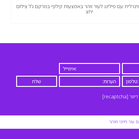
ינרלית עם פילינג לעור זוהר באמצעות קילוף במרקם ג’ל צילום
יחצ
יוור
[recaptcha]
עור חיוני וזוהר