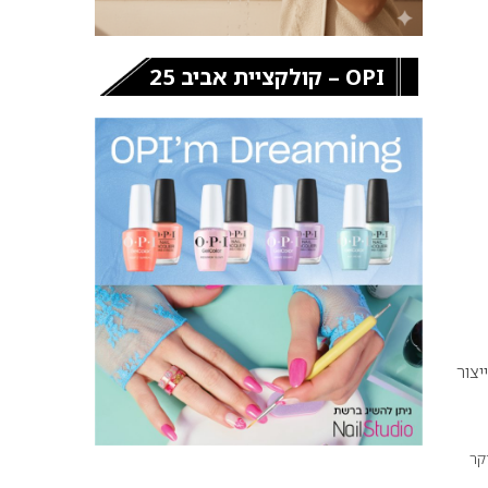
OPI – קולקציית אביב 25
יצור
קר