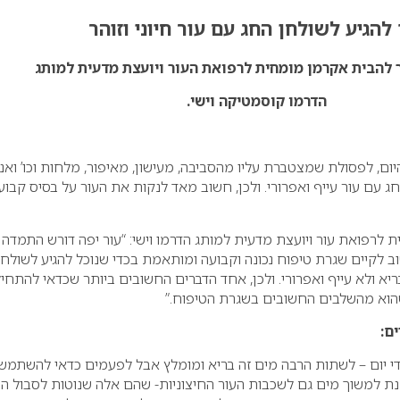
 להגיע לשולחן החג עם עור חיוני וזוהר
 להבית אקרמן מומחית לרפואת העור ויועצת מדעית למותג
הדרמו קוסמטיקה וישי.
ום, לפסולת שמצטברת עליו מהסביבה, מעישון, מאיפור, מלחות וכו’ ואנ
ג עם עור עייף ואפרורי. ולכן, חשוב מאד לנקות את העור על בסיס קבוע
לרפואת עור ויועצת מדעית למותג הדרמו וישי: “עור יפה דורש התמדה 
וב לקיים שגרת טיפוח נכונה וקבועה ומותאמת בכדי שנוכל להגיע לשולחן
ריא ולא עייף ואפרורי. ולכן, אחד הדברים החשובים ביותר שכדאי להתחי
 שהוא מהשלבים החשובים בשגרת הטיפוח.”
ם:
די יום – לשתות הרבה מים זה בריא ומומלץ אבל לפעמים כדאי להשתמש
ת למשוך מים גם לשכבות העור החיצוניות- שהם אלה שנוטות לסבול הכ