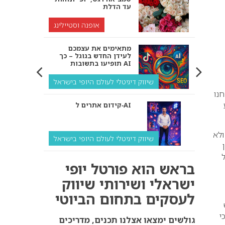
עד הדלת
אופנה וסטיילינג
מתאימים את עצמכם
לעידן החדש בגוגל – כך
תופיעו בתשובות AI
שיווק דיגיטלי לעולם היופי בישראל
חנו
קידום אתרים ל‑AI
ולא
שיווק דיגיטלי לעולם היופי בישראל
ל
איך מנועי AI “חושבים” –
בראש הוא פורטל יופי
ולמה העסק שלך צריך
להתאים את עצמו אליהם?
ישראלי ושירותי שיווק
לעסקים בתחום הביוטי
שיווק דיגיטלי לעסקים
י
קידום ל‑AI לעומת קידום
גולשים ימצאו אצלנו תכנים, מדריכים