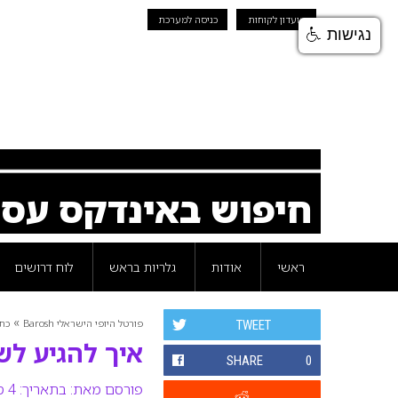
מועדון לקוחות
כניסה למערכת
נגישות
חיפוש באינדקס עס
ראשי
אודות
גלריות בראש
לוח דרושים
»
פורטל היופי הישראלי Barosh
כת
TWEET
איך להגיע לשו
SHARE
0
פורסם מאת:
בתאריך: 4 ספטמבר 2022