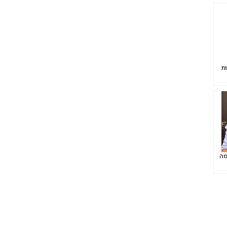
ות
מה