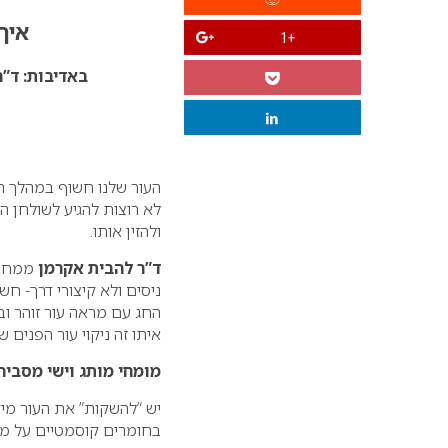
איך
+1
באדיבות: ד”ר
העור שלנו חשוף במהלך הי
לא רוצות להגיע לשולחן הח
ולהזין אותו.
ד”ר להבית אקרמן
ממחית 
ניסים ולא קיצורי דרך- חש
החג עם מראה עור זוהר וב
איתו זה ניקוי עור הפנים
מומחי מותג וישי מסבירי
יש “להשקות” את העור מי
בחומרים קוסמטיים על מנ