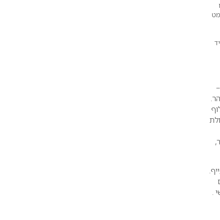
מט
ד
–
זוהר.
ומצה אלפא-הידרוקסית [[AHA לקילוף
ולת
העור,
יף.
 עם