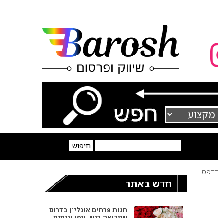
דפס
חדש באתר
חנות פרחים אונליין בדרום
שמביאה רגש, יופי ונוחות