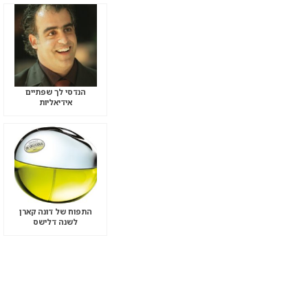
הנדסי לך שפתיים
אידיאליות
התפוח של דונה קארן
לשנה דלישס