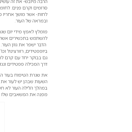
הרבה מיובש- את זה עושים
סרומים וקרם פנים. לחומ
לחות- אשר מושך אחריו מו
ובמראה של העור.
מומלץ לאמץ מידי יום שגר
גם בבוקר יחד עם קרם לח
דרך המכילה פפטידים ונגזרת של ויטמין C אשר מתמקדים בסימנ
את שגרת הטיפוח בעור הפנ
השעות שבהן יש לעור את יכ
במהלך הלילה העור לא חשוף
מפנה את המשאבים שלו לשי