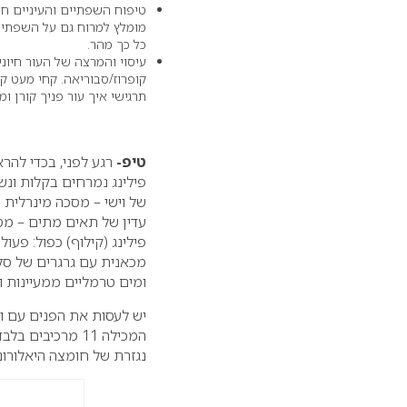
טיפוח השפתיים והעיניים חש
מומלץ למרוח גם על השפתיי
כל כך מהר.
עיסוי והמרצה של העור חיונ
קופרוז/סבוריאה. קחי מעט קר
תרגישי איך עור פניך קורן ומ
טיפ-
רגע לפני, בכדי להר
פילינג נמרחים בקלות ונ
עדין של תאים מתים – מסי
ומים טרמליים ממעיינות וי
יש לעסות את הפנים עם וו
נגזרת של חומצה היאלורונית, ויטמין E, פוליפונולים מעץ האורן, וכמובן 