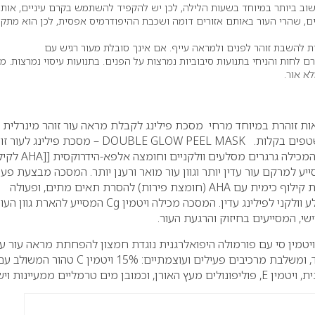
וב ביותר במיוחד בשעות הלילה, לכן יש להקפיד להשתמש בקרם עיניים, אותו
ם, שהרי העור באותם אזורים דומה ושכבת ההיפודרמיס אפסית, לכן הוא מתק
ית להשבת זוהר לפנים ולמראה עייף. אם אינך סובלת מעור רגיש עם
ם לחות והניחי בתנועות סיבוביות נמרצות על הפנים. בתנועות עיסוי נמרצות. מי
לא אור.
אות זוהרת במיוחד מרחי מסכת פילינג לקבלת מראה עור זוהר מינרלית 
שטפים בקלות.
DOUBLE GLOW PEEL MASK – מסכת פילינג לעור 
של וישי – מסכה מינרלית המכילה גרגרים מסלעים וולקניים וח
יע למרקם עור עדין יותר וגוון עור מואר ורענן יותר. המסכה מבצעת פע
פילינג (קילוף) כפול: פעולת קילוף כימית עם AHA (חומצת פירות) להסרת תאים מתים, ופעולה
מכאנית עם גרגרים של סלע וולקני לפילינג עדין. המסכה מכילה ויטמין Cg המסייע להארת גוון 
שי, המסייעים בחיזוק והרגעת העור.
יטמין סי עם פורמולה היפואלרגנית נוגדת חמצון להפחתת מראה עור עי
המכילה 11 מרכיבים בלבד, ומשלבת מרכיבים פעילים ועוצמתיים: 15% ויטמין C טהור המשולב
מים טרמליים ממעיינות וישי .