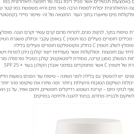
 באמצעות תכשירים אשר מכיל ריכוז גבוה של חומצה היאלורונית כמו
צה ההיאלורונית יכולת לספוח הרבה מאד מים והיא משמשת כמו קטר ש
לקולות מים שיאצרו בתוך העור. התוצאה של זה- שיפור מיידי בקמטוטי
ת טיפוח בוקר, לנקות פנים, למרוח סרום קרם עשיר וקרם הגנה. מומלץ
להשתמש בתכשירים אשר מכילים חומרים פעילים כמו ויטמין C באופן עקבי. וכחלק משגרת
הדבר ישפר את גוון העור. מומלץ לשלב ויטמין C כחלק מקומפלקס חומרים פעילים בלילה
ות המשלב מסנן קרינה, מסדרת ליפטאקטיב קולגן המכיל פורמולה פור
י אובדן הקולגן בעור + SPF 25.
ים יש להמשיך גם בלילה לפני השינה – טיפוח עור הפנים בשעות הליל
ולות השיקום הטובות והיעילות ביותר. ומה שיזרז את שיקומו מהר יותר.
 לנזקי היום – קרינת השמש, רדיקלים חופשיים, זיהום אוויר, על כן הוא
קום ולבנייה מחדש, בניגוד להגנה ולחימה במזיקים.