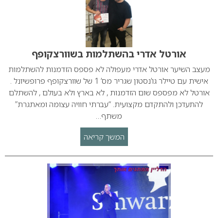
אורטל אדרי בהשתלמות בשוורצקופף
מעצב השיער אורטל אדרי מעפולה לא פספס הזדמנות להשתלמות
אישית עם טיילר גו’נסטון שגריר מס’ 1 של שוורצקופף פרופשיונל .
אורטל לא מפספס שום הזדמנות , לא בארץ ולא בעולם , להשתלם
להתעדכן ולהתקדם מקצועית. “עברתי חוויה עצומה ומאתגרת”
משתף…
המשך קריאה