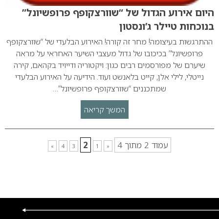
היום אירוע הגדול של “שוורצקופף פרופשיונל”
בנוכחות טיילר ג’ונסטון
ההתרגשות בעיצומה! מחר זה קורה! האירוע הבלעדי של “שוורצקופף
פרופשיונל” בכיכובו של גדול מעצבי השיער האחראי על מראה
שיערם של מפורסמים רבים כגון: ויקטוריה ודייויד בקהאם, קירה
נייטלי, לילי אלן, קייט בלאנשט ועוד. הידיעה על האירוע הבלעדי
שמתכננים “שוורצקופף פרופשיונל”…
המשך קריאה
עמוד 2 מתוך 4
2
»
4
3
1
«