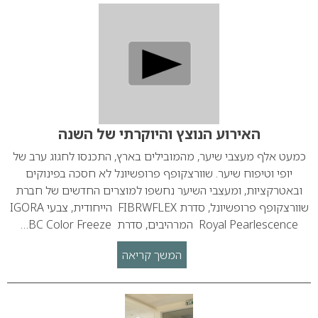
האירוע הנוצץ והיוקרתי של השנה
כמעט אלף מעצבי שיער, מהמובילים בארץ, התכנסו לחגוג ערב של
יופי וטיפוח שיער. שוורצקופף פרופשיונל לא חסכה בפינוקים
ובאטרקציות, ומעצבי השיער נחשפו למוצרים החדשים של חברת
שוורצקופף פרופשיונל, סדרת FIBRWFLEX הייחודית, צבעי IGORA
Royal Pearlescence המרהיבים, סדרת BC Color Freeze…
המשך קריאה