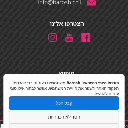
info@barosh.co.il
הצטרפו אלינו
חיפוש
חיפוש
פורטל היופי הישראלי Barosh
משתמשים בעוגיות כדי להבטיח
תפקוד האתר ולשפר את חוויית המשתמש. אפשר לבחור אילו סוגי
מדיניות פרטיות
עוגיות להפעיל.
קבל הכל
הסר לא הכרחיות
החלקות שיער
|
תאורה לבית
|
פאות ותוספות שיער
|
נייל סטודיו
|
תוספות שיער
|
שף פרטי
|
כ
סאות