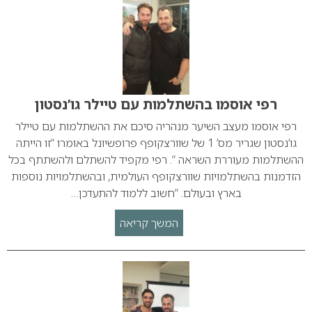
רפי אוסמו בהשתלמות עם טיילר גו’נסטון
רפי אוסמו מעצב השיער מנהריה סיכם את ההשתלמות עם טיילר
גו’נסטון שגריר מס’ 1 של שוורצקופף פרופשיונל באומרו “זו הייתה
ההשתלמות מעוררת השראה “. רפי מקפיד להשתלם ולהשתתף בכל
הזדמנות בהשתלמויות שוורצקופף העולמית, ובהשתלמויות נוספות
בארץ ובעולם. “חשוב ללמוד להתעדכן…
המשך קריאה