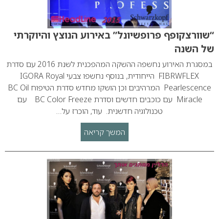
“שוורצקופף פרופשיונל” באירוע הנוצץ והיוקרתי
של השנה
במסגרת האירוע נחשפה ההשקה המהפכנית לשנת 2016 עם סדרת
FIBRWFLEX הייחודית, בנוסף נחשפו צבעי IGORA Royal
Pearlescence המרהיבים וכן הושקו מחדש סדרת הטיפוח BC Oil
Miracle עם כוכבים חדשים וסדרת BC Color Freeze עם
טכנולוגיה חדשנית. עוד, הוכרז על…
המשך קריאה