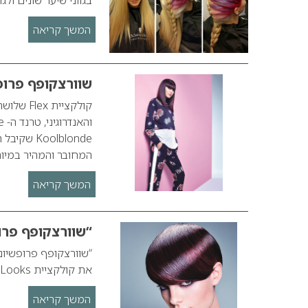
המשך קריאה
שוורצקופף פרופ
oolblonde
המחובר והמהיר במיו
המשך קריאה
“שוורצקופף פרופשיונל” ks
את קולקציית Essential Looks לסתיו-חורף 2016-17 “שוורצקופף פרופשיונל” Essential Looks
המשך קריאה