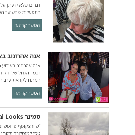
דברים שלא ידעתן על 
התפעלות מהשיער הלב
המשך קריאה
אנה אהרונוב בא
אנה אהרונוב באירוע 
הגמר הגדול של “רק ר
המתח לקראת ערב הגמ
המשך קריאה
סמינר Essential Looks של שוורצקופף פרופשיונל במוסקבה