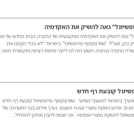
ופשיונל” גאה להשיק את האקדמיה
נל” גאה להשיק את האקדמיה המקצועית של החברה, הבית החדש של מע
 כהן, מנכ”ל “שוורצקופף פרופשיונל” בישראל: “לא בכדי הקמנו את
 החברה בנתניה. חשוב היה לנו לייצר זמינות רציפה ותקשורת חמה ב
שיונל קובעת רף חדש
שנערך בישראל למעצבי השיער . שוורצקופף פרופשיונל קובעת רף חדש
ושוברת שיא של כל הזמנים. אירוע השקת מוצרי osis+ השבוע נערך אירוע בגני התערוכה של
שיונל להשקת מוצרי אוסיס+ . אני מנסה להבין מהיכן להתחיל…