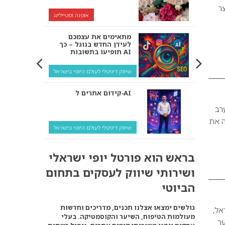
צר
אופנה וסטיילינג
מתאימים את עצמכם
לעידן החדש בגוגל – כך
תופיעו בתשובות AI
שיווק דיגיטלי לעולם היופי בישראל
קידום אתרים ל‑AI
רב
ה את
שיווק דיגיטלי לעולם היופי בישראל
איך מנועי AI “חושבים” –
בראש הוא פורטל יופי ישראלי
ולמה העסק שלך צריך
להתאים את עצמו אליהם?
ושירותי שיווק לעסקים בתחום
שיווק דיגיטלי לעסקים
הביוטי
קידום ל‑AI לעומת קידום
גולשים ימצאו אצלנו תכנים, מדריכים וחדשות
ם בישראל,
רגיל: איפה הכסף נמצא
מעולמות הטיפוח, השיער והקוסמטיקה. בעלי
באמת?
שיער