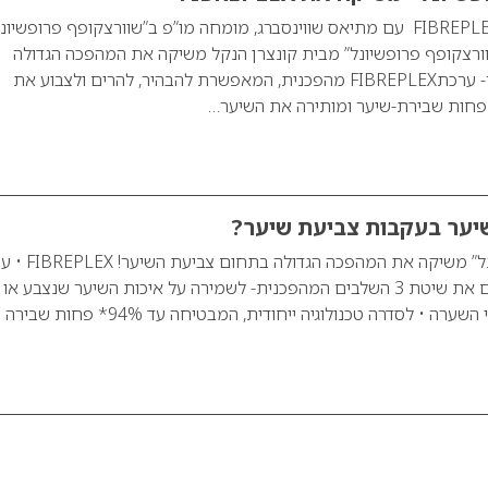
שאלות ותשובות עלFIBREPLEX עם מתיאס שווינסברג, מומחה מו”פ ב”שוורצקופף פרופשיונ
ורצקופף פרופשיונל” מבית קונצרן הנקל משיקה את המהפכה הגדולה
בתחום צביעת השיער- ערכתFIBREPLEX מהפכנית, המאפשרת להבהיר, להרים ולצבוע את
שיער בעקבות צביעת שיער?
“שוורצקופף פרופשיונל” משיקה את המהפכה הג
של 3 מוצרים, המהווים את שיטת 3 השלבים המהפכנית- לשמירה על איכות השיער שנצבע או
 • לסדרה טכנולוגיה ייחודית, המבטיחה עד 94%* פחות שבירה של…