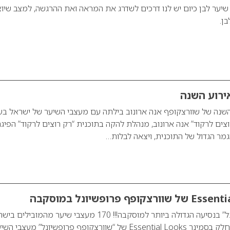
שיער לבן כיום יש לנו דרכים לשדרג את המראה ואת ההרגשה, למצב שיו
ן.
ירוע השנה
השנה של שוורצקופף אנה ארונוב בילתה עם מעצבי השיער של ישראל בע
וצים לרקוד” אנה ארונוב, מנהלת להקה בתוכנית “רק רוצים לרקוד” הפיג
ר הגדול של התוכנית, ויצאה לבלות…
“שוורצקופף פרופשיונל” בנסיעה הגדולה ביותר למוסקבה!!! 170 מעצבי שיער מהמובילי
טסו למוסקבה ולקחו חלק בסמינר Essential Looks של “שוורצקופף פרופשיונל” מעצבי ה