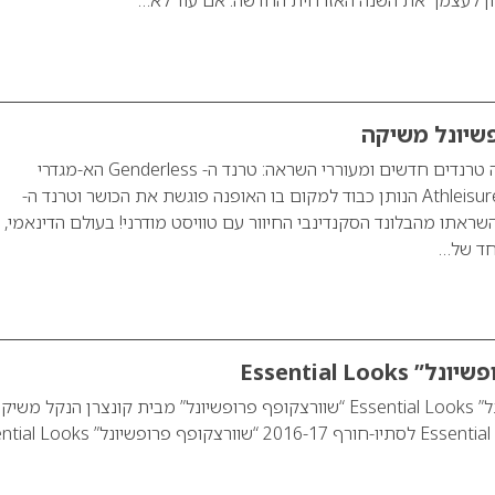
שיונל משיקה
קולקציית Flex שלושה טרנדים חדשים ומעוררי השראה: טרנד ה- Genderless הא-מגדרי
והאנדרוגיני, טרנד ה- Athleisure הנותן כבוד למקום בו האופנה פוגשת את הכושר וטרנד ה-
K שקיבל השראתו מהבלונד הסקנדינבי החיוור עם טוויסט מודרני! בעולם הדינאמי,
חד של…
Essential Loo
“שוורצקופף פרופשיונל” Essential Looks “שוורצקופף פרופשיונל” מבית קונצרן הנקל משי