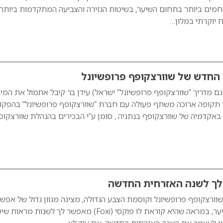
מים ביותר בתחום השיער, בשיטות הגזירה והצביעה המתקדמות ביותר,
ח יוקרתי במלון…
 החדש של שוורצקופף פרופשיונל
ם מדריך “שוורצקופף פרופשיונל” ישראל) עידן בר קיבל אתמול את המינו
 תקופה ארוכה משתף פעולה עם חברת “שוורצקופף פרופשיונל” בהפקו
באקדמיה של שוורצקופף בנתניה , סומן ע”י הבכירים בהנהלת שוורצקופ
ך לשנה האזרחית החדשה
 שוורצקופף פרופשיונל וקוסמת הצבע הגדולה, מציגה מגוון גדול של אפשר
בעיצוב שיער וצבעי שיער, במראה שהיא קוראת לו פוקסי (Foxi) מאפשר לך לשנות מראות
לגוון לעצמך את השנה האזרחית החדשה. אם עוד לא…