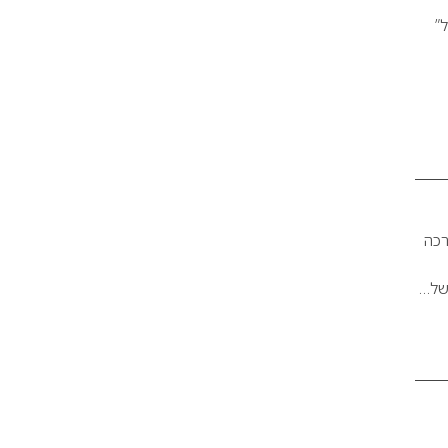
ל”
דולה בתחום צביעת השיער! FIBREPLEX • ערכה