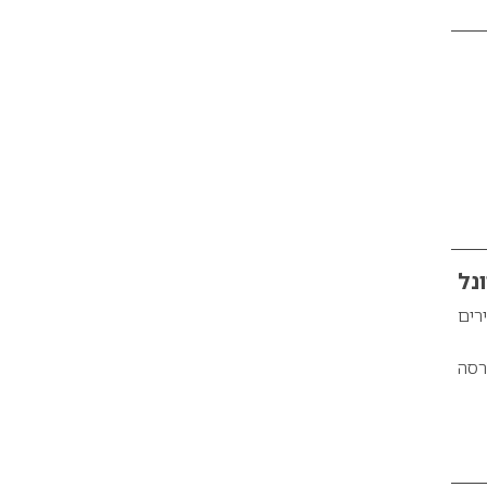
גרירים
רסה