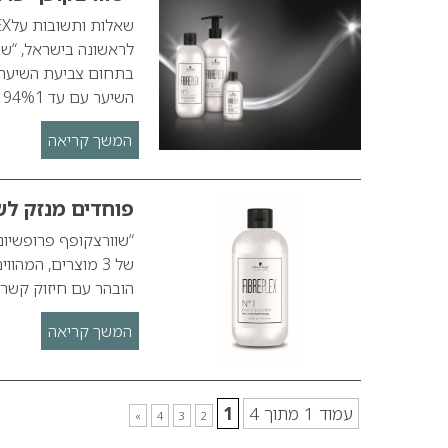
לראשונה בישראל, “שו
השיער עם עד 94%1 פחות שבירת-שיער ומותירה את השיער…
המשך קריאה
פוחדים מנזק ל
הובהר עם חיזוק קשרי השערה
המשך קריאה
עמוד 1 מתוך 4
1
»
4
3
2