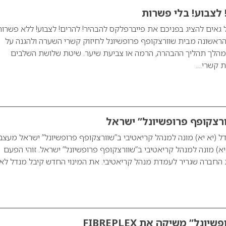
 לצבוע! בלי פשרות
 גאים להציג בפניכם את פייברפלקס להבהיר! להרים! לצבוע! ללא פשרות
 הראשונה מבית שוורצקופף פרופשיונל לחיזוק קשרי השערה ולהגנה על
מהלך תהליך ההבהרה, הרמה או צביעת שיער. שיטת שלושת השלבים
ת קשרי…
ורצקופף פרופשיונל” ישראל
ל (יא יא) מונה למנהל קריאטיבי ב”שוורצקופף פרופשיונל” ישראל מעצב
יא) מונה למנהל קריאטיבי ב”שוורצקופף פרופשיונל” ישראל. זוהי הפעם
החברה שגריר לעמדת מנהל קריאטיבי. את המינוי החדש קיבל מנדל ל
נל” משיקה את FIBREPLEX