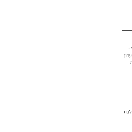
-
 מועדון
ידה
לבת