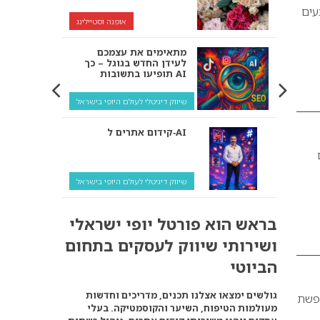
עים
אופנה וסטיילינג
מתאימים את עצמכם
לעידן החדש בגוגל – כך
תופיעו בתשובות AI
שיווק דיגיטלי לעולם היופי בישראל
קידום אתרים ל‑AI
ים
שיווק דיגיטלי לעולם היופי בישראל
איך מנועי AI “חושבים” –
בראש הוא פורטל יופי ישראלי
ולמה העסק שלך צריך
להתאים את עצמו אליהם?
ושירותי שיווק לעסקים בתחום
שיווק דיגיטלי לעסקים
הביוטי
קידום ל‑AI לעומת קידום
גולשים ימצאו אצלנו תכנים, מדריכים וחדשות
חופשת
רגיל: איפה הכסף נמצא
מעולמות הטיפוח, השיער והקוסמטיקה. בעלי
באמת?