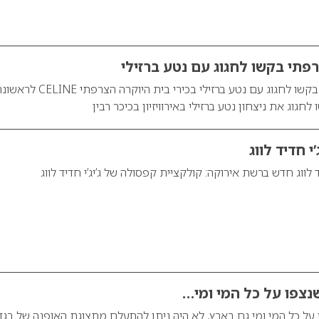
פתי בקשו לחגוג עם נטע ברזילי
בית האופנה הצרפתי בקשו לחגוג עם נטע ברזילי בכירי בית היוקרה הצרפתי CELINE
חגוג את ניצחון נטע ברזילי באירוויזיון בכיכר רבין
י חדיד לווג
ד לווג חדש ברשת אירוקה: קולקציית קפסולה של ג’יג’י חדיד לווג
צפו על כל המי ומי…
 כל המי ומי גם בארץ, לא היה ניתן להתעלם מתצוגת האופנה של בגד