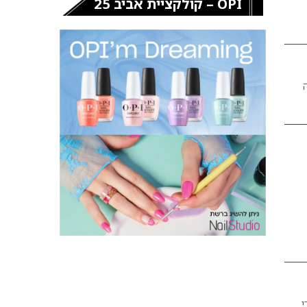
OPI – קולקציית אביב 25
 לראשונה
י