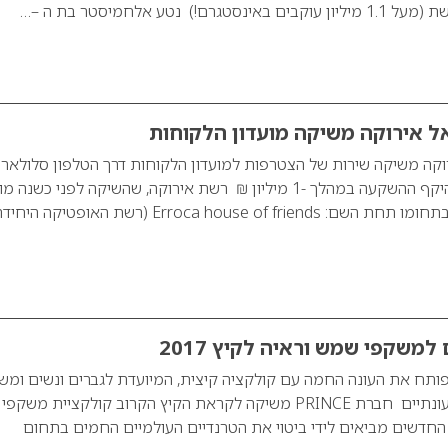
ם!) נטע אלחמיסטר בת ה –…
ל אירוקה משיקה מועדון הלקוחות
קה משיקה שירות של הצטרפות למועדון הלקוחות דרך הטלפון סלולארי 
בטכנולוגיה חדשנית. היקף ההשקעה במהלך -1 מיליון ₪ רשת אירוקה, שהשיקה לפני כשנה
לקוחות חדש ובלעדי בתחומו תחת השם: Erroca house of friends (רשת האופטיקה היח
משקפי שמש וראיה לקיץ 2017
תח את העונה החמה עם קולקציה קיצית, המיועדת לגברים ונשים ומש
את מיטב הטרנדים העונתיים חברת PRINCE משיקה לקראת הקיץ הקרוב קולקציית משקפי
החדשים מביאים לידי ביטוי את הטרנדיים העולמיים החמים בתחום