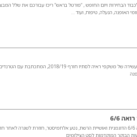
כבוד הבחירות ויום החופש , “פורטל בראש” ריכז עבורכם את שלל המבצ
י האופנה, הנעלה, טיפוח, ועוד …
לעינך בלבד קולקציה עשירה של משקפי ראיה לסתיו חורף 2018/19, המתכתבת עם הטרנד
נה
אה 6/6
נטע אלחמיסטר רואה 6/6 הדוגמנית ואושיית הרשת, נטע אלחמיסטר, חוזרת לשגרה לאחר 
ות הבוקר המוקדמות לסט הצילומים