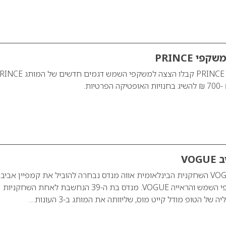
י PRINCE
דגמים חדשים למותג PRINCE קבלו הצצה למשקפי השמש דגמים חדשים 
VO
אווה מנדס תרכיב VOGUE השחקנית הבינלאומית אווה מנדס נבחרה להוביל את קמפיין אביב
2013 של מותג משקפי השמש והראייה VOGUE. מנדס בת ה-39 הנחשבת לאחת השחקניות
 של הטופ מודל קייט מוס, שליוותה את המותג ב-3 העונות…