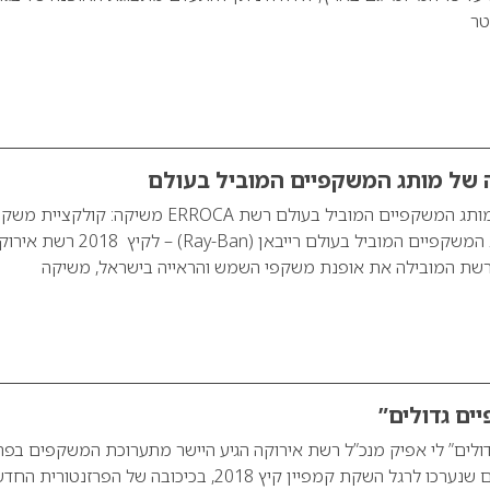
טר
 של מותג המשקפיים המוביל בעולם
קולקציית חדשה של מותג המשקפיים המוביל בעולם רשת ERROCA משיקה: קולקציית
שמש חדשה של מותג המשקפיים המוביל בעולם רייבאן (Ray-Ban) – לקי
רשת המובילה את אופנת משקפי השמש והראייה בישראל, משיקה
ים גדולים”
ולים” לי אפיק מנכ”ל רשת אירוקה הגיע היישר מתערוכת המשקפים בפרי
לנצח על סט הצילומים שנערכו לרגל השקת קמפיין קיץ 2018, בכיכובה של הפרזנטורית