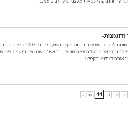
טי פרו והדביקה לכסאות מעצבי שיער רבים ואת…
ודוגמנות-
מעצב שיער שמשך תשומת לב רבה ושופט בתחרות מעצב השיער לשנת 2007 
דיילת היופי של פורטל היופי הישראלי ” בראש ” משכה את תשומת ליבו ש
ין אותה לצילומי הקטלוג…
44
»
45
43
42
41