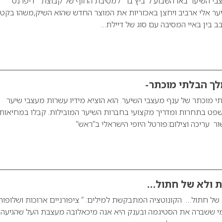
י השיער באו השבוע ל”ביץ בר” למסיבת החוף של קבוצת ” דיפרנט ”
ער אלי ארביב ויחצן באכזריות את המוצר החדש שהוא השיק,משהו בקט
ב בין באיי המסיבה עם סוג של דיילת…
לך הבלתי מוכתר-
תי מוכתר של ענף מעצבי השיער. הוא הוציא מידיו עשרות מעצבי שיער
שפט בתחרות ומדריך מקצועי בחברות השיער המובילות. קבלו במחיאות
ר עריכה וצילום:פורטל היופי הישראלי ב”ראש”
ות ולא של חתול…
א של חתול… הקונוטציה המתבקשת למילים: ” ציפורניים ארוכות ושלופות
מי ששברה את הסטיגמה ובענק היא אנה מיכאלובה מעצבת העל שהגיעה