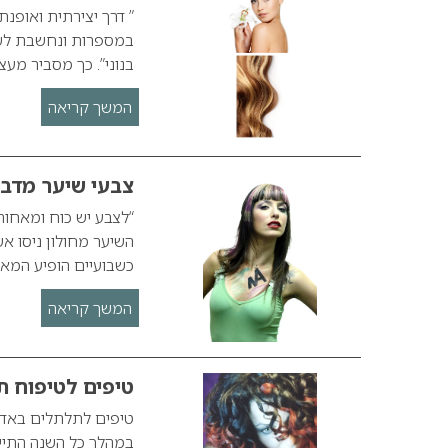
” דרך יצירתית ואופנ
במספרות ונחשבת לשיט
בנוני”. כך מסביר מע
המשך קריאה
צבעי שיער מדבר
“לצבע יש כוח ומאחורי
השיער מחולון ניסו א
כשבועיים הופיע המא
המשך קריאה
טיפים לטיפוח 
טיפים לתלתלים באדי
במהלך כל השנה התיי