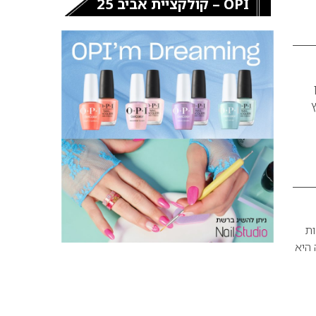
OPI – קולקציית אביב 25
ץ
ות
 היא