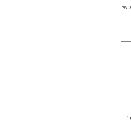
ע של
 ”