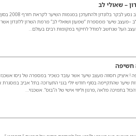
ון – שאולי לב
מעצב השיער שאולי לב נסע לבקר בלונדון ולהתעדכן במגמות השיער לקראת חור
 לב –מעצב שיער ממספרת “שמעון ושואלי לב” מרמת השרון ללונדון אשר
מעצב העל שנחשב למודל לחיקוי במקומות רבים בעולם…
 חשיפה
ה ! איציק חסווה מעצב שיער אשר עובד כשכיר במספרה של ניסו אשכנזי
 שיער שהתקיימה בסוף חודש יולי בגני התערוכה בתל אביב במסגרת א