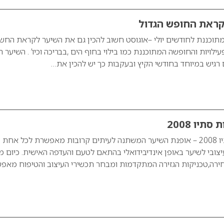
קראת החופש הגדול
תוכננת לחודשים יולי –אוגוסט חשוב להכין גם את השיער לקראת החש
עילויות והחופשה המתוכננת כמו בילוי בחוף הים ,בבריכה וכיו’ . השיער ה
גיש במיוחד בחודשי הקיץ ובעקבות כך יש להכין את…
תיו 2008
עדכון לגבי מגמות סתיו 2008 – אופנת השיער המשתנה לעיתים קרובות מאפשרת לכל אח
יצובי לשיער באופן אינדיבידואלי בהתאם לטעם והעדפה האישית. כיום מג
ירה,טכניקות הגזירה המתקדמות ומבחר תכשירי העיצוב והטיפוח מאפ