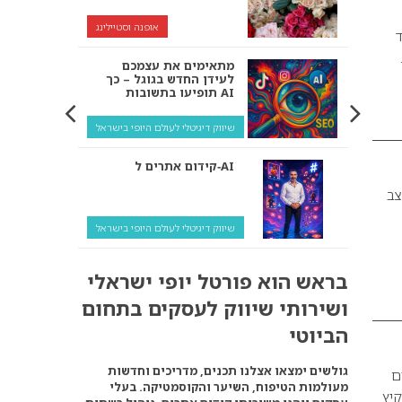
אופנה וסטיילינג
ד
מתאימים את עצמכם
לעידן החדש בגוגל – כך
תופיעו בתשובות AI
שיווק דיגיטלי לעולם היופי בישראל
קידום אתרים ל‑AI
צב
שיווק דיגיטלי לעולם היופי בישראל
איך מנועי AI “חושבים” –
בראש הוא פורטל יופי ישראלי
ולמה העסק שלך צריך
להתאים את עצמו אליהם?
ושירותי שיווק לעסקים בתחום
שיווק דיגיטלי לעסקים
הביוטי
קידום ל‑AI לעומת קידום
גולשים ימצאו אצלנו תכנים, מדריכים וחדשות
ם
רגיל: איפה הכסף נמצא
מעולמות הטיפוח, השיער והקוסמטיקה. בעלי
באמת?
קיץ