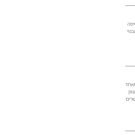
יפה
בנוי
ת ואחד
וון
שרים