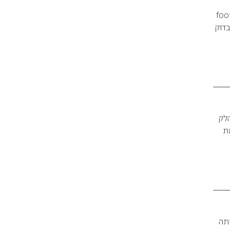
happy-hour באבן גבירול לפינוק בן שעתיים שכלל מניקור, פדיקור ו-foot-
בדוק
הלק
אה הקודמת
חתה