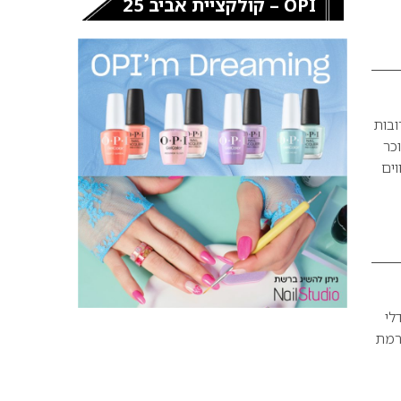
OPI – קולקציית אביב 25
ובות
כר
וים
לי
ם רמת