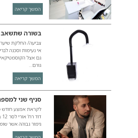
המשך קריאה
בשורה שתשאב או
צביעה/ החלקת שיער-פ
אי נעימות וסכנה לבר
גם אצל הקוסמטיקאיות
גורם…
המשך קריאה
סניף שני למספר
לקראת אמצע חודש ספ
דו
גימור גבוהה אשר שומ
המשך קריאה