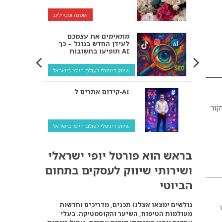
אופנה וסטיילינג
מתאימים את עצמכם
לעידן החדש בגוגל – כך
תופיעו בתשובות AI
שיווק דיגיטלי לעולם היופי בישראל
קידום אתרים ל‑AI
קור
שיווק דיגיטלי לעולם היופי בישראל
איך מנועי AI “חושבים” –
בראש הוא פורטל יופי ישראלי
ולמה העסק שלך צריך
להתאים את עצמו אליהם?
ושירותי שיווק לעסקים בתחום
שיווק דיגיטלי לעסקים
הביוטי
קידום ל‑AI לעומת קידום
גולשים ימצאו אצלנו תכנים, מדריכים וחדשות
ר
רגיל: איפה הכסף נמצא
מעולמות הטיפוח, השיער והקוסמטיקה. בעלי
באמת?