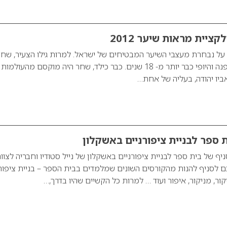
ציית מראות שיער 2012
ה, 32, נמנה על נבחרת מעצבי השיער המבטיחים של ישראל. למרות גילו הצעיר, שח
את עולם השיער, האופנה והיופי כבר יותר מ- 18 שנים. כבר כילד, שחר היה מוקסם מהעולמות
יו יהודה, בעליה של אחת…
ית ספר לבניית ציפורניים באשקלון
יף של בית ספר לבניית ציפורניים באשקלון של נייל סטודיו וחבריה לצוו
ם לסניף להנות מהקורסים השונים שמלמדים בבית הספר – בניית ציפורנ
יקור, מניקור, איפור ועוד … למרות כל הקשיים שהיו בדרך,…