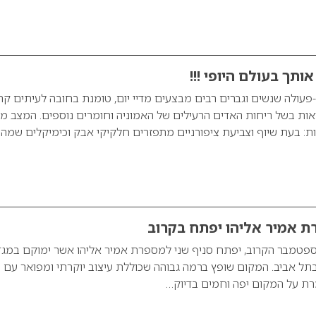
תך בעולם היופי !!!
עולה שנשים וגברים רבים מבצעים מדיי יום, טומנת בחובה לעיתים קר
יאות בשל ריחות האדים הרעילים של האמוניה וחומרים נוספים. המצב מו
: בעת שיוף וצביעת ציפורניים מתפזרים חלקיקי אבק וכימיקלים שמהו
ת אמיר אליהו יפתח בקרוב
טמבר הקרוב, יפתח סניף שני למספרת אמיר אליהו אשר ימוקם במגד
ד רח’ אורי לסר 12 בתל אביב. המקום שופץ ברמה גבוהה שכוללת עיצוב יוקרתי ומפואר ע
רת על המקום יפה וחמים בדיוק…