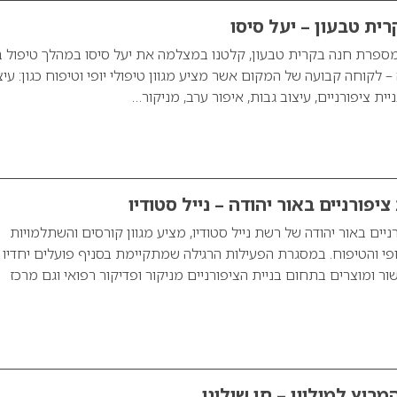
ית טבעון – יעל סיסו
ספרת חנה בקרית טבעון, קלטנו במצלמה את יעל סיסו במהלך טיפול ב
 – לקוחה קבועה של המקום אשר מציע מגוון טיפולי יופי וטיפוח כגון: עיצ
יית ציפורניים, עיצוב גבות, איפור ערב, מניקור…
ציפורניים באור יהודה – נייל סטודיו
ניים באור יהודה של רשת נייל סטודיו, מציע מגוון קורסים והשתלמויות
פי והטיפוח. במסגרת הפעילות הרגילה שמתקיימת בסניף פועלים יחדיו
שור ומוצרים בתחום בניית הציפורניים מניקור ופדיקור רפואי וגם מרכז
רוץ למיליון – חן שילוני