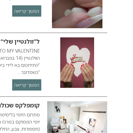
המשך קריאה
ל”וולנטיין שלי”
“התיחכום בא לידי ביט
“כשמדובר…
המשך קריאה
קומפלקס שכולו יו
מתחם היופי בליסימה ק
(תספורות, צבע, החלקו