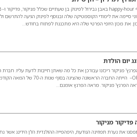
חן שילוני הגיעה לסניף 
דוע, שילוני סיימה את לימודי הקוסמטיקה שלה ובנוסף לפינוק הגיעה להתרשם ול
נכון. את מכון היופי הפרטי שלה היא מתכננת לפתוח בחודש…
גג יום הולדת
פרנץ’ מניקור ריכזנו עבורכן את כל מה שאתן חייבות לדעת עליו. חברת 
שהקים ג’ף פינק- ORLY– הייתה החברה הראשונה שהציגה בסוף שנות ה-70 של המ
אה הפרנץ’ מניקור. מראה הפרנץ אומנם…
 פדיקור מניקור
 (29.05.2011) תפסנו את נערת תפוזינה הנודעת, היפהפייה ההולנדית הלן הידינג אשר נ