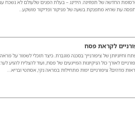
רסומת החדשה של תפוזינה. הידינג – בעלת הפנים שלעולם לא נשכח ע
 נתפסה עת שהיא מתפנקת בשעה של מניקור ופדיקור מושקע…
ורניים לקראת פסח
ח וחיוניותן של ציפורנייך בסכנה מוגברת. כיצד תוכלי לשמור על מראה
רניים לאורך כול הניקיונות המייגעים של פסח, ועוד להצליח להגיע לער
ראות מדהים? ציפורניים יפות מתחילות במראה נקי, אסתטי ובריא.…