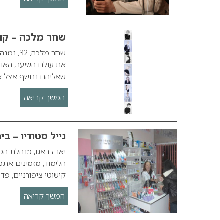
שחר מלכה – קולק
שחר מלכ
שאליהם נחשף אצל אב
המשך קריאה
נייל סטודיו – ב
יאנה באגו, מנהלת הסנ
הלימוד, מזמינים אתכ
קישוטי ציפורניים, פד
המשך קריאה