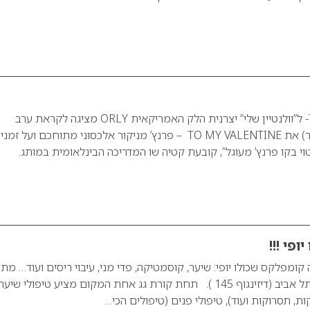
TO MY VALENTINE- ל”וולנטיין שלי” יצרנית הלק האמריקאית ORLY מציגה לקראת ערב
הוולנטיין (14 בפברואר) את TO MY VALENTINE – פרנץ’ מניקור אלכסוני מתוחכם ועל זמני.
וי בקו פרנץ’ מעוגל”, קובעת קטיה שו המדריכה הבינלאומית במותג.
פי !!!
ומפלקס שכולו יופי: שיער, קוסמטיקה, פדי מני, עיבוי ריסים ועוד… מ
יופי הממוקם במרכז תל אביב (דיזינגוף 145 ). תחת קורת גג אחת המקום מציע טיפולי שיער
ת, תסרוקות ועוד), טיפולי פנים (טיפולים הכי…