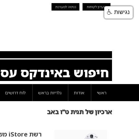
מועדון לקוחות
כניסה למערכת
נגישות
חיפוש באינדקס עס
ראשי
אודות
גלריות בראש
לוח דרושים
ארכיון של תגית ט”ו באב
רשת iStore משיקה את המתנה האולטימטיבית לרגל ט”ו באב!