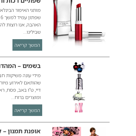
שפתיים רכות וחו
האהבה, אנו רוצות להר
שבילינו…
המשך קריאה
בשמים – המהדו
מידי עונה משיקות חב
שהותאם לאירוע מיוחד
דיי, ט”ו באב, פסח, 
ומוצרים ברוח…
המשך קריאה
אופנת תמנון – ק