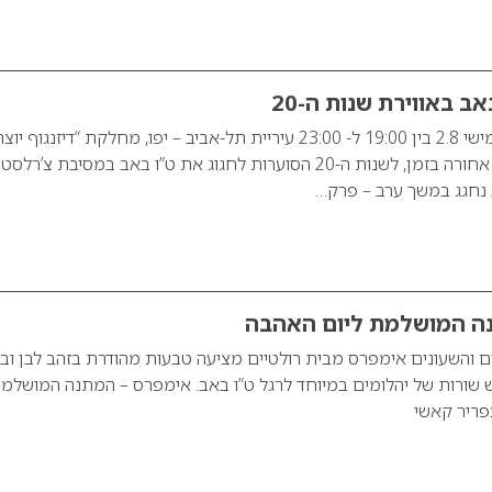
ב באווירת שנות ה-20
בערב ט”ו באב, יום חמישי 2.8 בין 19:00 ל- 23:00 עיריית תל-אביב – יפו, מחלקת “דיזנגוף יוצ
מזמינה אתכם למסע אחורה בזמן, לשנות ה-20 הסוערות לחגוג את ט”ו באב במסיבת צ’רלסט
ב נחגג במשך ערב – פרק…
ה המושלמת ליום האהבה
 והשעונים אימפרס מבית רולטיים מציעה טבעות מהודרת בזהב לבן וב
 שורות של יהלומים במיוחד לרגל ט”ו באב. אימפרס – המתנה המושלמ
צפריר קאשי