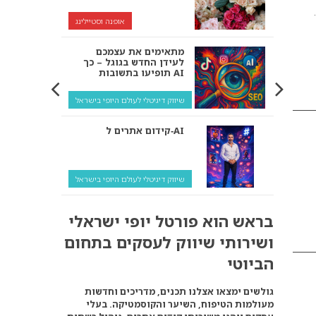
אופנה וסטיילינג
מתאימים את עצמכם
לעידן החדש בגוגל – כך
תופיעו בתשובות AI
שיווק דיגיטלי לעולם היופי בישראל
קידום אתרים ל‑AI
שיווק דיגיטלי לעולם היופי בישראל
איך מנועי AI “חושבים” –
בראש הוא פורטל יופי ישראלי
ולמה העסק שלך צריך
להתאים את עצמו אליהם?
ושירותי שיווק לעסקים בתחום
שיווק דיגיטלי לעסקים
הביוטי
קידום ל‑AI לעומת קידום
גולשים ימצאו אצלנו תכנים, מדריכים וחדשות
רגיל: איפה הכסף נמצא
מעולמות הטיפוח, השיער והקוסמטיקה. בעלי
באמת?