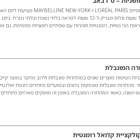
שניות – ט”ו באב
מותגי האיפור הבינלאומיים L’ORÈAL PARIS ו-MAYBELLINE NEW-YORK מצי
שפתון עמיד למשך 16 שעות וגלוס מבריק ל-12 שעות למראה בלתי נשכח ובלתי נמרח. ביום
אות הכי נשיות, רומנטיות וזוהרות עם שפתיים חושניות ומזמינות, גם אח
רה המוגבלת
רות הטיפוח מוצרים שונים במהדורות מוגבלות ולרוב מדובר במוצר קיים
. מהדורות מוגבלות מונפקות בחגים ובמועדים מיוחדים דוגמת ואלנטיי
ראש השנה, כאשר המהדורה המוגבלת באופן זה מושקים מארזים מיוחדים
ולקציית קז’ואל רומנטית