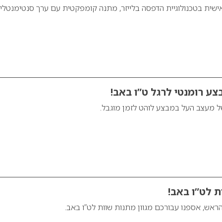
צע רומנטי לרגל ט”ו באב!
ל מעצב העל במבצע לוהט לזמן מוגבל.
ת לט”ו באב!
אש, אספנו עבורכם מגוון מתנות שוות לט”ו באב.