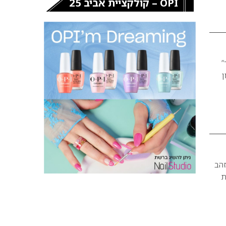
OPI – קולקציית אביב 25
ר”
ון
זהב
ת