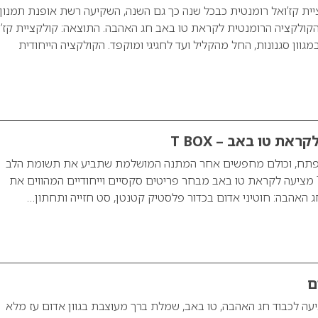
יית קז’ואל רומנטית כבכל שנה כך גם השנה, השקיעה רשת אופנת תמנון
קולקציה הרומנטית לקראת טו באב חג האהבה. התוצאה: קולקציית קז’ו
גוון סגנונות, החל מהקליל ועד לחגיגי ומוקפד. הקולקציה הייחודית
את טו באב – T BOX
בפתח, וכולם מחפשים אחר המתנה המושלמת שתביע את תשומת הלב
והאהבה. רשת T BOX מציעה לקראת טו באב מבחר פריטים סקסיים וייחודיים המהווים את
האהבה: חוטיני אדום בכדור פלסטיק קטנטן, סט חזייה ותחתון…
האופנה ZIP מציעה לכבוד חג האהבה, טו באב, שמלת ברך מעוצבת בגוון אדום עז מלא