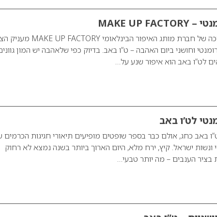
MAKE UP FA
אבי שחם מנהל ההדרכה של חברת מותג האיפור הבינלאומי ACTORY
נטי וחושני ביום האהבה – ט”ו באב. בדיוק כפי שלאהבה יש המון גוונים
ים לט”ו באב הוא איפור שנע על…
נטי לט’ו באב
ו באב כחג, אולם כבר בספר שופטים מופיעים תיאורי חגיגות הכרמים ש
 ונשות ישראל. קיץ, ירח מלא, היום הארוך ביותר בשנה נמצא לא רחוק
 בציר הענבים – מה יותר טבעי…