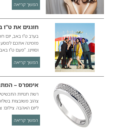
המשך קריאה
חוגגים את ט”ו בא
וסווינג. “פעם ט”ו בא
המשך קריאה
אימפרס – המתנ
רשת חנויות התכשיטים
צהוב משובצות בשלוש
ליום האהבה. צילום: 
המשך קריאה