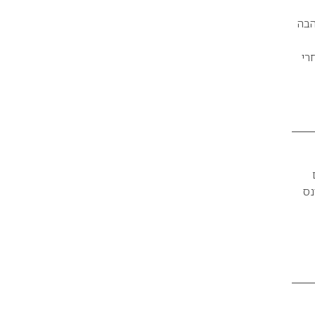
עות ליום האהבה
רי
נס