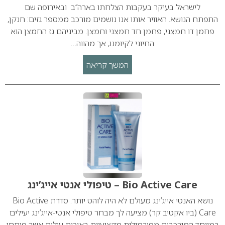
לישראל בעיקר בעקבות הצלחתו בארה’’ב ובאירופה שם
התפתח הנושא. האוויר אותו אנו נושמים מורכב ממספר גזים: חנקן,
פחמן דו חמצני, פחמן חד חמצני וחמצן. מביניהם גז החמצן הוא
החיוני לקיומנו, אך מהווה…
המשך קריאה
Bio Active Care – טיפולי אנטי אייג’ינג
נושא האנטי אייג’ינג מעולם לא היה לוהט יותר. סדרת Bio Active
Care (ביו אקטיב קר) מציעה לך מבחר טיפולי אנטי-אייג’ינג יעילים
במיוחד המורכבות מפורמולות מקצועיות באיכות עילית אשר פותחו