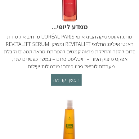
ממדע ליופי…
מותג הקוסמטיקה הבינלאומי L’ORÉAL PARIS מרחיב את סדרת
האנטי אייג’ינג החלוצי REVITALIFT ומשיק: REVITALIFT SERUM
סרום להזנה והחלקת מראה קמטים להפחתת מראה קמטים וקבלת
אפקט מיצוק העור. – רויטליפט סרום – במשך כעשרים שנה,
מעבדות לוריאל פריז פיתחו פורמולות יעילות…
המשך קריאה