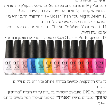
חריף על הציפורניים!
9. Sun, Sea and Sand in My Pants- מי שיסמל בקולקציה הזו את
השמש המקרינה על חולות החופים יהיה הגוון הצהוב הזה !
10.Closer Than You Might Belém – גוון הירקרק הרענן הוא בין
המנטה לצלילות המים, מגיע ממצולות הים.
11. Tile Art To Warm Your Heart – גוון כחול יסוד, כמו אבן מזל
או כמו גוון רויאל.
12. Suzi Chases Portu-geese כמעט לבן אבל עם עומק ורוד עדין.
כל גווני הקולקציה, מגיעים בסדרת Infinite Shine, ג’לים ולקים
רגילים.
הלקים של
OPI
מיובאים לישראל בלעדית על ידי חברת
“ברייסון
שיווק”
ונמכרים ברשת
“אפריל”
ובמכוני הטיפוח המקצועיים ברחבי
הארץ.