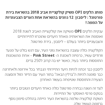
0
מותג הלקים OPI משיק קולקציית אביב 2018 בהשראת בירת
פורטוגל : ליסבון 12 גוונים בהשראת אחת הערים הצבעוניות
על המפה !
ענקית הלקים
OPI
משיקה את קולקציית האביב לשנת 2018
ואוספת את השראותיה מאחד היעדים שהוכרזו לתיירותיים
והצבעוניים ביותר בעולם – ליסבון , בירת פורטוגל.
הקולקציה כולה עוצבה בהשראת גווני העיר, עם דגש בולט על מנעד
וורודים עשיר, כרמיזה לשכונת ה-
Pink Street
– אחת מהשכונות
התוססות ביותר בעיר, כאשר יש בה קרוב ל250 ברים.
ליסבון כבר זכתה להיות היעד התיירותי הנבחר בכל אירופה ולאחרונה
כבר סומנה להיות ה”ברלין הבאה” בתור העיר עם הדיור הזול והסצנה
הצעירה והתוססת שטיפחה בעשור האחרון.
לצד זה השנה נבחרה פורטוגל כולה כאחד היעדים הטובים ביותר
בטקס פרסי האוסקר של התיירות.
השקת קולקציה שלמה בהשראת העיר הייתה בהחלט סימון נוסף
ברזומה העשיר שלה.