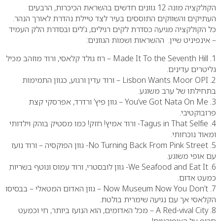
הקולקציה מונה 12 גוונים חדשים בהשראת הכיכרות, הרבעים
העתיקים והשווקים התוססים בעיר לצד טיילת נהדרת לאורך הנהר.
כל הקולקציה מגיעה כסדרת לקים רגילים, ג’לים ובסדרת הלק העמיד
– אינפיניט שיין. ההשראות ושמות הגוונים:
1. Made It To the Seventh Hill – רוז גולד קלאסי, ורוד מוזהב מכיל
גליטרים עדינים.
2. Lisbon Wants Moor OPI – ורוד עדין ורגוע, כגוון התמימות
בתחילתו של ערב משוגע.
3. You’ve Got Nata On Me – גוון פיץ’ ורדרד, אפרסקי קצת
פרובוקטיבי.
4. Tagus in That Selfie- ורוד אמיץ! חזק! כמו מסטיק בוהק וילדותי
ומאוד נוכחותי.
5. No Turning Back From Pink Street- גוון הפוקסיה – ורוד נועז
עם אופי משוגע.
6. We Seafood and Eat It- גוון לובסטרי, ורוד עמוס ונוטף בשריות
כמעט אדום.
7. Now Museum Now You Don’t – גוון האדום המטאלי – בבסיסו
הקלאסי אך עם נגיעה שימרית בולטת.
8. A Red-vival City – מכל האדומים, הוא הנועז ביותר, חי וכמעט