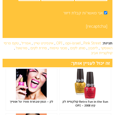
אני מאשר/ת קבלת דיוור
[recaptcha]
תגיות:
Pink Street
,
opi-israel
,
OPI
,
אינפיניט שיין
,
אפריל
,
טקס פרסי
האוסקר
,
ליסבון
,
מותג לקים
,
מכוני טיפוח
,
סדרת לקים
,
פורטוגל
,
קולקציית אביב
זה יכול לעניין אותך:
Retro Fun in the Sun קולקציית לק
לק – הגוון שבחרת מעיד על אופייך
קיץ 2008 – OPI