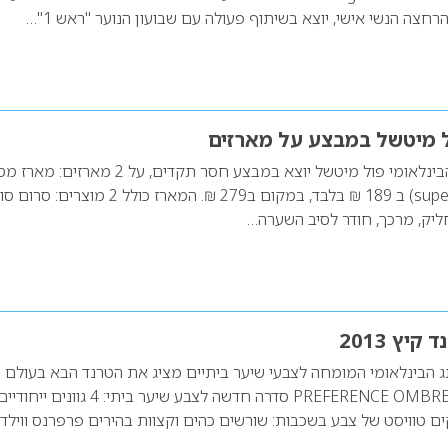
הרחצה הנשי אישי, יוצא בשיתוף פעולה עם שבועון הנוער "ראש 1"…
ל מיטשל במבצע על מארזים
מותג טיפוח השיער הבינלאומי פול מיטשל יוצא במבצע חסר תקדים, על 2 מ
סופר סקיני (super skinny) ב 189 ₪ בלבד, במקום ב279 ₪. המארז כולל 2 מוצרי
יץ 2013
L’ORÉAL  מותג הבינלאומי המומחה לצבעי שיער ביתיים מציג את הטרנד הבא בעולם 
השיער לקיץ 2013 PREFERENCE OMBRES סדרה חדשה לצבע שיער ביתי: 4 גוונים ייחודי
ם טוויסט של צבע בשכבות: שורשים כהים וקצוות בהירים פרפרנס ווילד