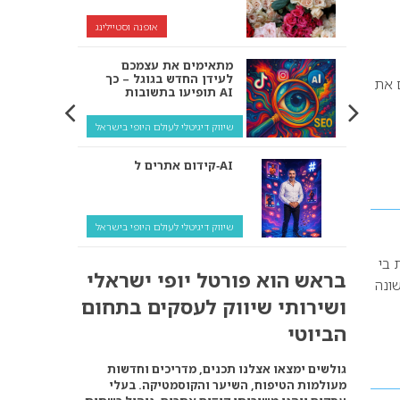
אופנה וסטיילינג
מתאימים את עצמכם
לעידן החדש בגוגל – כך
ם את
תופיעו בתשובות AI
שיווק דיגיטלי לעולם היופי בישראל
קידום אתרים ל‑AI
שיווק דיגיטלי לעולם היופי בישראל
 בי
איך מנועי AI “חושבים” –
בראש הוא פורטל יופי ישראלי
ולמה העסק שלך צריך
שונה
להתאים את עצמו אליהם?
ושירותי שיווק לעסקים בתחום
שיווק דיגיטלי לעסקים
הביוטי
קידום ל‑AI לעומת קידום
גולשים ימצאו אצלנו תכנים, מדריכים וחדשות
רגיל: איפה הכסף נמצא
מעולמות הטיפוח, השיער והקוסמטיקה. בעלי
באמת?