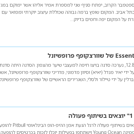
טמבר הקרוב, יפתח סניף שני למספרת אמיר אליהו אשר ימוקם במגד
ד רח’ אורי לסר 12 בתל אביב. המקום שופץ ברמה גבוהה שכוללת עיצוב יוקרתי ומפואר ע
רת על המקום יפה וחמים בדיוק…
ביום שני האחרון, 12.8.13, נערכה סדנה בויצו חיפה למעצבי שיער מהצפון. הסדנה היתה סדנת
ועברה על ידי יאיר מנדל (יאיא) וסיוון מדמוני, מדריכי שוורצקופף פרופשיונל, אש
לין על ידי טיילור ולסלי, השגרירים הראשיים של שוורצקופף פרופשיונל
"פמינה" ו"ראש 1" יוצאים בשיתוף פעולה לרגל הגעת אמן ההיפ-הופ הבינלא
בארץ נערות שירכשו פמינה Young Ocean וישתתפו בפעילות יוכלו לזכות בכרטיסים להופעה