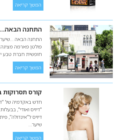
המשך קריאה
התחנה הבאה…ש
התחנה הבאה …שיער חז
פולטן פארמה מציגה: 
חופשית חברת טבע יש
המשך קריאה
קורס תסרוקות 
חדש באקדמיה של "די
"דיויס ואודי", בבעל
דיויס ל"אינדולה", פ
שיער…
המשך קריאה