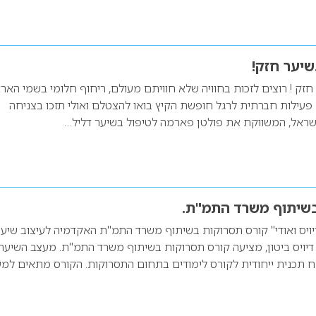
יער חזק!
ק ! רוצים לזכות בחוויה שלא חוויתם מעולם, ריחוף חלומי בשמי הארץ
פעילות חברתית לרגל חופשת הקיץ בואו להצטלם ואולי תזכו בצניחה
ראל, המשווקת את פולטן פארמה לטיפול בשיער דליל…
בשיתוף משרד התמ"ת.
ויס ואודי" קורס תסרוקות בשיתוף משרד התמ"ת האקדמיה לעיצוב שיע
ות דיויס ביטון, מציעה קורס תסרוקות בשיתוף משרד התמ"ת. מעצב השיער
יתח תכנית ייחודית לקורס לימודים בתחום התסרוקות. הקורס מתאים למע