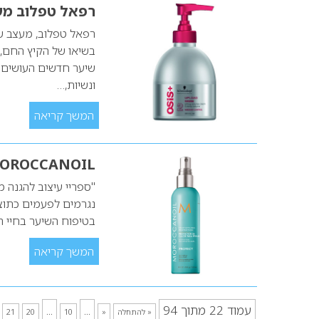
רפאל טפלוב מע
רפאל טפלוב, מעצב ש
בשיאו של הקיץ החם, 
שיער חדשים העושים ש
ונשיות,…
המשך קריאה
MOROCCANOIL – משיקה מוצר 
נגרמים לפעמים כתוצ
בטיפוח השיער בחיי ה
המשך קריאה
עמוד 22 מתוך 94
...
...
« להתחלה
«
10
20
21