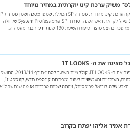
לס" משיק ערכת קיט יוקרתית במחיר מיוחד
וולה פרופשיונלס משיקה ערכת קיט מהודרת מסדרה
במחיר מיוחד של 349 שקל לקראת ראש השנה. סדרת System Professional SP של וולה
ע מוצרי טיפוח השיער: 130 שנות ידע, הבנה מעמיקה…
ציגה את ה- IT LOOKS
לוריאל פרופסיונל, מציגה את ה- IT LOOKS, קולקציית השיער לסתיו-חורף /14
את מראות השיער הנכונים, העדכניים והעכשוויים לעונה ומפתחת קונספט חדש, קונספט It,
צבע שלה. לוריאל פרופסיונל, זיהתה שכיום טרנדים או מה שנחשב ל"אי
ת אמיר אליהו יפתח בקרוב