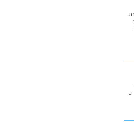
רת"
תו…