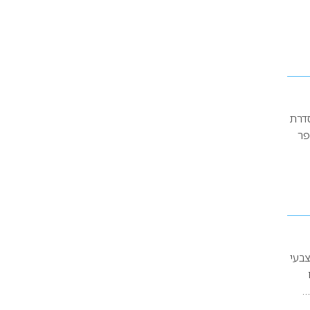
ארזים: מארז מסדרת
ם: סרום סופר
צבעי
ים
…