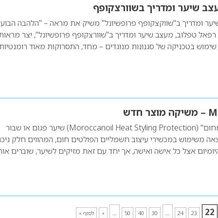
צב שיער ומדריך בשוורצקופף
יער ומדריך ב"שווקצקופף פרופשיונל" משיק את מראה – "הלהבה הבוע
רפאל טפלוב, מעצב שיער ומדריך ב"שוורצקופף פרופשיונל", יצר מראות
ימוש בטכניקה של סגנונות מנוגדים – מחד, התסרוקות מאוד רומנטיות
חדש
"ספריי עיצוב להגנה מחום" (Moroccanoil Heat Styling Protection) שיער פגום או שבור
אה משימוש במכשירי עיצוב חשמליים הפולטים חום, המהווים חלק ניכר
יומיום אצל כל אישה ואישה, אך יחד עם זאת מזיקים לשיער, שוברים או
...
...
22
23
24
30
40
50
»
לסוף »