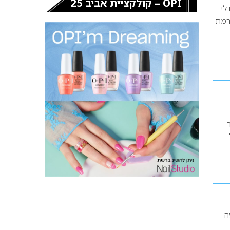
OPI – קולקציית אביב 25
לי
ם רמת
ר
…
ומי Pitbull להופעה