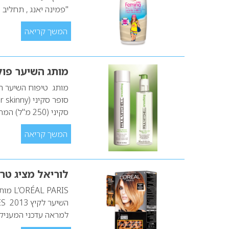
"פמינה יאנג , תחליב 
המשך קריאה
מותג השיער פו
סקיני (250 מ"ל) המחליק, מרכך, חודר לסיב השערה…
המשך קריאה
לוריאל מציג טרנד ק
PARIS
למראה עדכני המעניקי