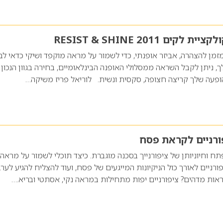
ים RESIST & SHINE 2011
מן להצהרה, אביזר אופנתי, כדי לשמור על מראה מוקפד ושיקי כדאי לב
 ניתן לקבל השראה ממסלולי האופנה הבינלאומיים, בחירה בגוון הנכון
ופעה שלך קריצה חצופה, סקסית ונשית. לוריאל פריז משיקה…
ורניים לקראת פסח
ח וחיוניותן של ציפורנייך בסכנה מוגברת. כיצד תוכלי לשמור על מראה
רניים לאורך כול הניקיונות המייגעים של פסח, ועוד להצליח להגיע לער
ראות מדהים? ציפורניים יפות מתחילות במראה נקי, אסתטי ובריא.…