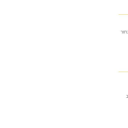
חור
ב