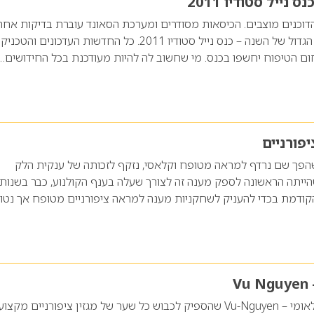
נייל סטודיו 2011
דוכנים מוצבים. הכיסאות מסודרים ומערכת הסאונד עוברת בדיקות אחרו
הכל כבר מוכן לאירוע הגדול של השנה – כנס נייל סטודיו 2011. כל החדשות העדכונים והטכ
ם הטיפוח יחשפו בכנס. מי שחשוב לה להיות מעודכנת בכל החידושים…
פורניים
שהפך שם נרדף למראה מטופח וקלאסי, נזקף לזכותה של ענקית הלק
ריקאית ORLY שהייתה הראשונה לספק מענה זה לצורך שעלה בענף הקולנוע, כבר בשנות
ודמת בכדי להעניק לשחקניות מענה למראה ציפורניים מטופח אך נטו
V
אמן הציפורניים הבינלאומי – Vu-Nguyen שהספיק לכבוש כל שער של מגזין ציפורניים מקצוע