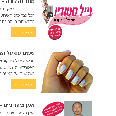
מחר זה קורה – כנס 
השילוט כבר במקום. ה
החדשניות ביותר בתחו
המשך קריאה
שמים פס על הצי
מראה פרנץ’ מניקור 
האמ
השלושים של המאה הק
המשך קריאה
אמן ציפורניים – u Nguyen