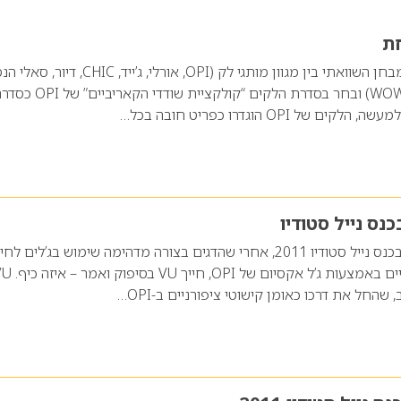
מגזין GO-style ערך מבחן השוואתי בין מגוון מותגי לק (OPI, אורלי, ג’ייד, CHIC, דיו
לוריאל, רבלון, פופה, WOW) ובחר בסדרת הלקים “קולקציית שודדי הקאריבי
של OPI הוגדרו כפריט חובה בכל…
בעת הירידה מהבמה בכנס נייל סטודיו 2011, אחרי שהדגים בצורה מדהימה שימוש בג’לים לח
שהחל את דרכו כאומן קישוטי ציפורניים ב-OPI…