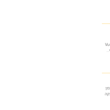
ים הבינלאומי Vu-Nguyen
…
מן
רבקה