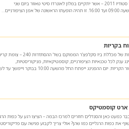
נחשב, מגיע לכנס נייל סטודיו 2011 – אשר יתקיים במלון לאונרדו סיטי טאוור ביום שני
וח בקריות
לרגל השקת סניף קריות של מכללת ביו סקלפצ’ר הממוקם בשד’ ההסתדרות 240 – צו
נג ענק לכל טכנאיות הציפורניים, קוסמטיקאיות, מניקוריסטיות,
פדיקוריסטיות מכל אזור הקריות. יום ההפנינג ייפתח החל מהשעה 10:00 בבוקר ויי
 ארט קוסמטיקס
ר כמעט כאן והסנדלים חוזרים למרכז הבמה – הציצו רגע על כפות הרג
ף את כפות הרגליים כמו שהן? אולי צריך לקבוע פגישה עם פדיקוריסטי