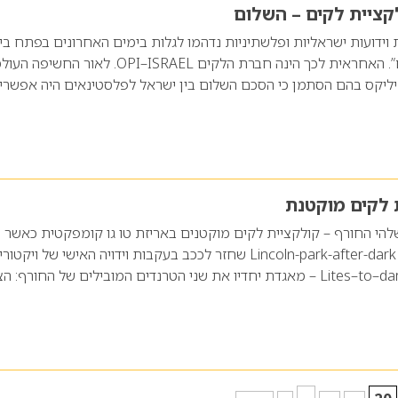
 וידועות ישראליות ופלשתיניות נדהמו לגלות בימים האחרונים בפתח בית
את קולקציית “השלום”. האחראית לכך הינה חברת הלקים OPI–ISRAEL. לאור הח
יליקס בהם הסתמן כי הסכם השלום בין ישראל לפלסטינאים היה אפשרי
 לשלהי החורף – קולקציית לקים מוקטנים באריזת טו גו קומפקטית כאשר 
הערכה: הסגול החציל Lincoln-park-after-dark שחזר לככב בעקבות וידויה האישי של ויקטו
בקהאם. הקולקציה Lites–to–dark – מאגדת יחדיו את שני הטרנדים המובילים של החורף: 