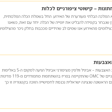
ונות – קישוטי ציפורניים לכלות
א המלכה הבלתי מעורערת של האירוע. החל בשמלת הכלה המלכותית,
ון שנבחר בקפידה להבליט את יופייה של הכלה. יחד עם זאת, כשאנו
צילומים מהאירוע אנו שמים לב שהידיים מככבות בחלק ניכר מהצילומים
האצבעות
כבוד ישראלי עד קצות האצבעות – אביגיל וולפין מציפורני אביגיל הגיעה למקום ה-5 באליפות
העולם לקישוטי ציפורניים של OMC שהתקיימה בפריז בהשתתפות מתמודדים מ-119 מדינות
ם הראשונה שנציגה ישראלית נכנסת לחמישייה הזוכה בקטגוריה זו כך