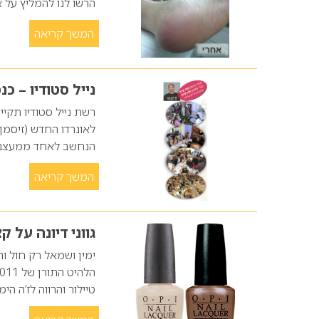
הרשו לנו להמליץ על 
המשך קריאה
נייל סטודיו – כנס 11
רשת נייל סטודיו תקי
הנחשב לאחד ממעצבי ה
המשך קריאה
גווני דיונה על 
ימין ושמאל רק חול ו
טיילור והרווה לז’ה הימ