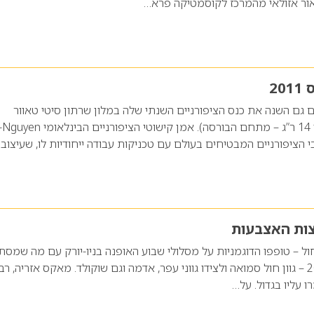
אור אזולאי מהמרכז לקוסמטיקה פרא…
20
ים גם השנה את כנס הציפורניים השנתי שלה במלון שרתון סיטי טאוור
לאונרדו החדש (זיסמן 14 ר”ג – מתחם הבורסה). אמן קישוטי הציפורני
ציפורניים המבטיחים בעולם עם טכניקות עבודה ייחודיות לו, שעיצובי
קצות האצבעות
חול – טופפו הדוגמניות על מסלולי שבוע האופנה בניו-יורק עם מה שמסת
הלהיט התורן של 2011 – גוון חול סמואה ולצידו גווני עפר, אדמה וגם שוקולד. מאקס אזריה, 
רו עליו בגדול. על…