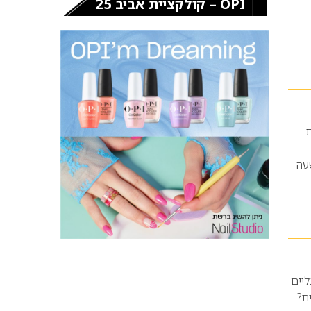
OPI – קולקציית אביב 25
מת קרית
משך עד לשעה
ליים
ת?