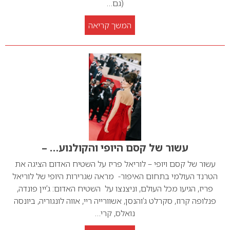
(גם…
המשך קריאה
עשור של קסם היופי והקולנוע… –
עשור של קסם ויופי – לוריאל פריז על השטיח האדום הציגה את
הטרנד העולמי בתחום האיפור- מראה שגרירות היופי של לוריאל
פריז, הגיעו מכל העולם, וניצנצו על השטיח האדום: ג’יין פונדה,
פנלופה קרוז, סקרלט ג’והנסן, אשוורייה ריי, אווה לונגוריה, ביונסה
נואלס, קרי…