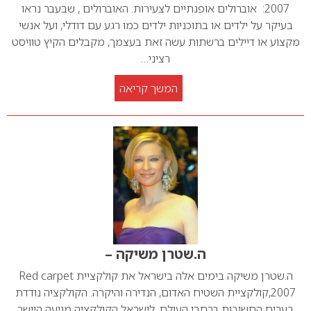
2007: אוברולים אופנתיים לצעירות. האוברולים , שבעבר נראו
בעיקר על ילדים או בתוכניות ילדים כמו רגע עם דודלי, ועל אנשי
מקצוע או דיילים ברשתות עשה זאת בעצמך, מקבלים הקיץ טוויסט
רציני…
המשך קריאה
ה.שטרן משיקה –
ה.שטרן משיקה בימים אלה בישראל את קולקציית Red carpet
2007,קולקציית השטיח האדום, הנדירה והיקרה. הקולקציה נודדת
בערים החשובות ברחבי העולם. לישראל הקולקציה מגיעה היישר