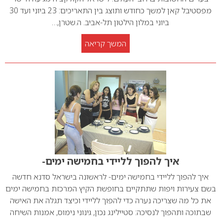
מפסטיבל קאן למשך כחודש ותוצג בין התאריכים: 23 ביוני ועד 30
ביוני במלון הילטון תל-אביב. ה.שטרן,…
המשך קריאה
איך להפוך לליידי בחמישה ימים-
איך להפוך לליידי בחמישה ימים- לראשונה בישראל סדנא חדשה
בשם צעירות ויפות שתתקיים בחופשת הקיץ המרכזת בחמישה ימים
את כל מה שצריכה נערה כדי להפוך לליידי וכיצד תגלה את האישה
שבתוכה ותהפוך לנסיכה: סטיילינג נכון, גינוני נימוס, אמנות השיחה