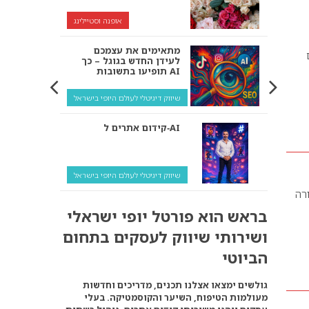
אופנה וסטיילינג
מתאימים את עצמכם
לעידן החדש בגוגל – כך
תופיעו בתשובות AI
שיווק דיגיטלי לעולם היופי בישראל
קידום אתרים ל‑AI
שיווק דיגיטלי לעולם היופי בישראל
רה
איך מנועי AI “חושבים” –
בראש הוא פורטל יופי ישראלי
ולמה העסק שלך צריך
להתאים את עצמו אליהם?
ושירותי שיווק לעסקים בתחום
שיווק דיגיטלי לעסקים
הביוטי
קידום ל‑AI לעומת קידום
גולשים ימצאו אצלנו תכנים, מדריכים וחדשות
רגיל: איפה הכסף נמצא
מעולמות הטיפוח, השיער והקוסמטיקה. בעלי
באמת?