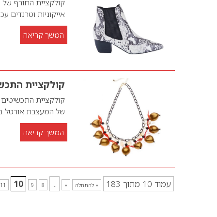
אייקוניות וטרנדים עכש
המשך קריאה
קולקציית התכשי
קולקציית התכשיטים ש
של המעצבת אורטל בן
המשך קריאה
עמוד 10 מתוך 183
...
10
« להתחלה
«
8
9
11