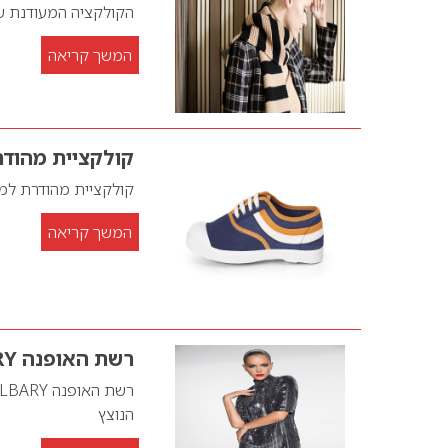
הקולקציה המעודנת של המותג היוקרתי ains
המשך קריאה
קולקציית מהודרת למו
קולקציית מהודרת למותג MON
המשך קריאה
רשת האופנה GOLBARY משיקה
הנוצץ