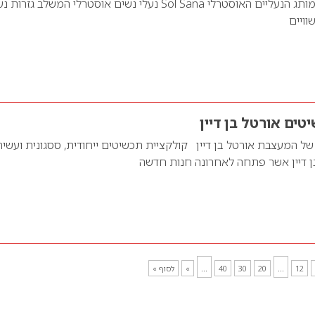
קולקציית החורף של מותג הנעליים האוסטרלי Sol Sana נעלי נשים אוסטרלי המשלב גז
וויים
טים אורטל בן דיין
ל המעצבת אורטל בן דיין קולקציית תכשיטים ייחודית, ססגונית ועשיר
 דיין אשר פתחה לאחרונה חנות חדשה
...
...
12
20
30
40
»
לסוף »