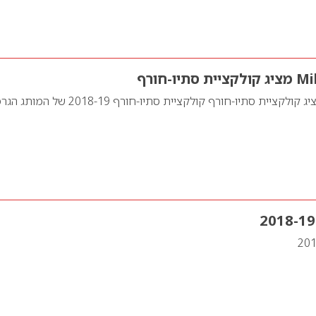
בית האופנהMillos מציג קולקציית סתיו-חורף קולקציית סתיו-חורף 2018-19 של