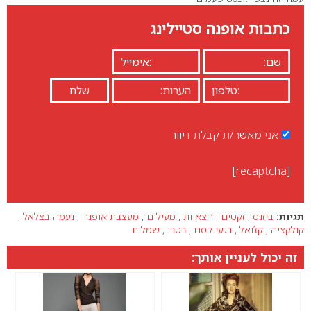
0
כתבות אופנה סטיילינג
אני מאשר/ת קבלת דיוור
[recaptcha]
תגיות:
ביזנס
,
זקטים
,
חצאיות
,
מעילים
,
מעצבת אופנה
,
נעמה בצלאל
,
קולקציה
,
קז’ואל
,
רגעי קסם
,
רטרו
,
שמלות
זה יכול לעניין אותך: