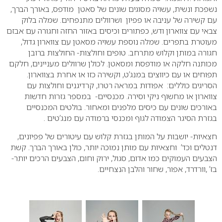
נשפכת ונשית, עשויה מסוגים שונים של סאטן מודפס, באורך הברך,
עם קשירה של עניבה או פפיון ושרוולים מתנפחים. שמלה בלוק
צבאי עם צווארון ודש, כפתורים וכיסים באזור החזה וחגורה עם אבזם
מעוטרת בתפרים. שמלה נוספת עשויה מסאטן עם צווארון גדול,
חגורה במותן וקלוש מתרחב. טופים וחולצות- החולצות ברובן
מכותנה חלקה או מודפסת ומסאטן. לכולן שרוולים מעניינים, חלקם
תפוחים או עם כיווצים במנג’ט, וקשירה כזו או אחרת בצווארון.
הסריגים כוללים: אפודות במראה רטרו, קרדיגנים וחולצות עם
צווארון או מחשוף ניקי וסירה. מכנסיים- במספר גזרות חדשות
באורכים שונים עם כיסים מלפנים ומאחור. בולטים המכנסיים
בגזרת הסיגר הצמודה לגוף ומכנסי ברמודה עם מנג’טים .
חצאיות- יושבות על המותן בגזרת קלוש עם עיטורים של פפיונים,
דנטלים וכד’ וחצאיות עם מותן נמוכה יותר, כולן באורך הברך. קשת
הצבעים העמוקים כמו אדום, סגול, ירוק וחום, הצבעים הרכים יותר-
בז’ ,וורדרד, אפור, שחור והלבן הנצחיים.