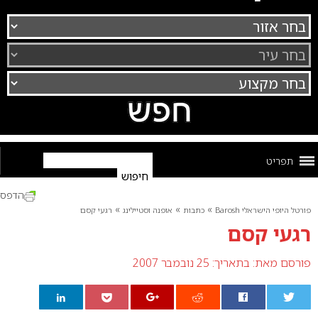
תפריט
הדפס
»
»
»
פורטל היופי הישראלי Barosh
כתבות
אופנה וסטיילינג
רגעי קסם
רגעי קסם
פורסם מאת:
בתאריך: 25 נובמבר 2007