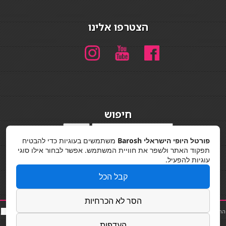
הצטרפו אלינו
חיפוש
חיפוש
פורטל היופי הישראלי Barosh
משתמשים בעוגיות כדי להבטיח
מדיניות פרטיות
תפקוד האתר ולשפר את חוויית המשתמש. אפשר לבחור אילו סוגי
עוגיות להפעיל.
קבל הכל
הסר לא הכרחיות
החלקות שיער
|
תאורה לבית
|
פאות ותוספות שיער
|
נייל סטודיו
|
תוספות שיער
|
שף פרטי
|
כ
סאות
בר
|
קוסמטיקאית
|
כסא בר
|
פאות
|
קורס בניית ציפורניים
|
Powered by Barosh
העדפות