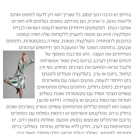
0
בחיים יש הרבה רגעי קסם, כל שצריך הוא רק לדעת לתפוס אותם
וליהנות מהם, כי אחרת, הם בורחים, נמוגים, נעלמים ולא חוזרים…
אותם רגעים חמקמקים וייחודים שימשו לנעמה השראה לבניית
הקולקציה והיא גם מקווה להעניק ללקוחות שלה חוויה קסומה
בהיכנסן לחנויותיה. הקולקציה מגוונת, עשירה בטקסטורות, הדפסים
וצבעים, בחותמה המוכר של המעצבת תוך חידושים ועדכונים
המייחדים את העונה .
היא מורכבת מאוסף של
דגמים שניתן לערבב בניהם באין ספור אפשרויות
ולקבל מראה התואם את הצרכים: מחויט, נשי ורך,
קז’ואל, ביזנס או ערב. בקולקציה מעילים וז’קטים
בקו הייחודי לנעמה, מגיעים העונה עם צווארונים
מעניינים, כיסים גדולים, חיתוכים נשיים ומחמיאים.
עשויים מצמר וטוויד עם טקסטורות שונות בשילוב
חגורות שנרכסות באבזם או בקשירה. חידוש מרענן
העונה הוא ז’קטים קלילים ומחמיאים עשויים מסריג באורכים שונים.
בחלק נרחב מהז’קטים והסריגים יש רכיסות כפולות עם כפתורים
ברובם אורגינלים שנמצאו בסטוק מפעם. שמלות במגוון רחב, יש
המתאימות גם לערב, חלקן ללא שרוולים, אחרות בשילובי בדים
וחגורות .לדוגמא: שמלה בעלת מראה בולט וייחודי, מאוד רכה,