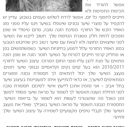
אפשר להוריד את
תכיפות החפיפות ולא
חייבים לחפוף כל יום, אפשר לרדת לשלוש פעמים בשבוע. עדיין יש
להקפיד על מוצרי שיער נכונים שיטפלו בשיער ויגנו עליו מפני מזג
האוויר היבש של החורף. מסיכת הזנה טובה, סרום טיפולי או שמן
הופכים להיות חלק משגרת הטיפוח שלך.
חשוב לייבש את השיער
לפני שיוצאים החוצה ולא לצאת עם שיער רטוב כיון שהייבוש הטבעי
במזג האוויר החורפי עלול לפגוע בחיוניות השיער.
כשמשתמשים בפן
או מחליק קרמי חייבים למרוח על השיער חומר הזנה או שמן הזנה
מתאים על מנת להגן עליו מפני החום המרוכז.
עיצוב השיער לחורף
2010/2011 הוא בעל קוים נקים וקלאסיים ובגווני שיער חמים.
מעצב השיער שלך יכול להתאים לך תספורת נכונה ומוצרים
המתאימים לשיערך, אז כדאי להתייעץ איתו. למעוניינות בעיצוב שיער
בתל אביב – אני מזמין אתכן לייעוץ אישי.
לסיכום: תספורת טובה
לפני תחילת העונה תאפשר לך לשמור על מראה שיער מסודר למשך
זמן כשכל מה שתצטרכי לעשות הוא לשמור על בריאות השיער.
התספורת הנכונה תשמור על מראה השיער בשבילך.
שאלי את מעצב
השיער שלך וקבלי טיפים מקצועיים לשמירה על עיצוב השיער שלך
ותיהני.