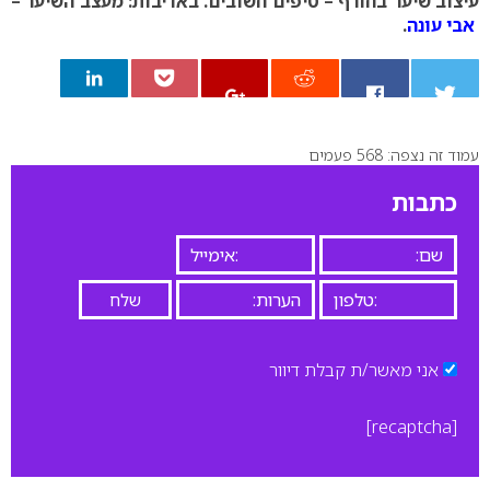
עיצוב שיער בחורף – טיפים חשובים.
באדיבות: מעצב השיער –
אבי עונה
.
עמוד זה נצפה: 568 פעמים
0
כתבות
אני מאשר/ת קבלת דיוור
[recaptcha]