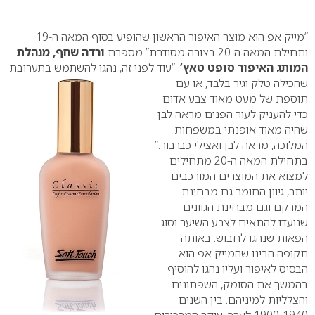
0
“מייק אפ הוא מוצר האיפור הראשון שהופיע בסוף המאה ה-19
ותחילת המאה ה-20 בצורה מסודרת” מספרת
ורדה שחף, מנהלת
המותג האיפור סופט טאץ’
. “עוד לפני זה, נהגו להשתמש בתערובת
שהכילה טלק וגיר בלבד, או
עם
תוספת של מעט מאוד צבע אדום
כדי להעניק לעור הפנים מראה לבן
שהיה מאוד אופנתי במשפחות
המלוכה, מראה לבן ואצילי כברבור.”
בתחילת המאה ה-20 מתחילים
למצוא את המוצרים המורכבים
יותר, גיוון החומר גם מבחינת
המרקם וגם מבחינת הגוונים
שנועדו להתאים לצבע השיער וסוג
הפאות שנהגו לחבוש. באותה
תקופה הבינו שהמייק אפ הוא
הבסיס לאיפור ועליו נהגו להוסיף
בהמשך את הסומק, השפתונים
והצלליות למיניהם.
בין השנים