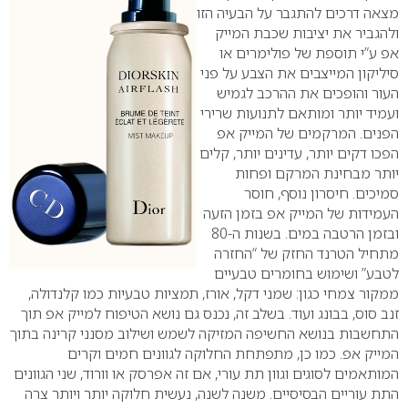
מצאה דרכים להתגבר על הבעיה הזו
ולהגביר את יציבות שכבת המייק
אפ ע”י תוספת של פולימרים או
סיליקון המייצבים את הצבע על פני
העור והופכים את ההרכב לגמיש
ועמיד יותר ומותאם לתנועות שרירי
הפנים. המרקמים של המייק אפ
הפכו דקים יותר, עדינים יותר, קלים
יותר מבחינת המרקם ופחות
סמיכים. חיסרון נוסף, חוסר
העמידות של המייק אפ בזמן הזעה
ובזמן הרטבה במים.
בשנות ה-80
מתחיל הטרנד החזק של “החזרה
לטבע” ושימוש בחומרים טבעיים
ממקור צמחי כגון: שמני דקל, אורז, תמציות טבעיות כמו קלנדולה,
זנב סוס, בבונג ועוד. בשלב זה, נכנס גם נושא הטיפוח למייק אפ תוך
התחשבות בנושא החשיפה המזיקה לשמש ושילוב מסנני קרינה בתוך
המייק אפ. כמו כן, מתפתחת החלוקה לגוונים חמים וקרים
המותאמים לסוגים וגוון תת עורי, אם זה אפרסק או וורוד, שני הגוונים
התת עוריים הבסיסיים.
משנה לשנה, נעשית חלוקה יותר ויותר צרה