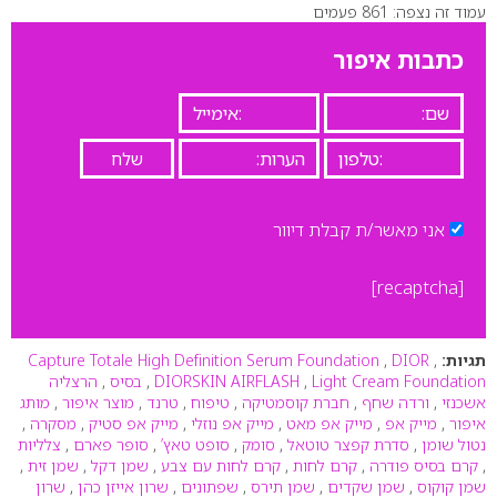
עמוד זה נצפה: 861 פעמים
0
כתבות איפור
אני מאשר/ת קבלת דיוור
[recaptcha]
תגיות:
,
DIOR
,
Capture Totale High Definition Serum Foundation
Light Cream Foundation
,
DIORSKIN AIRFLASH
,
בסיס
,
הרצליה
אשכנזי
,
ורדה שחף
,
חברת קוסמטיקה
,
טיפוח
,
טרנד
,
מוצר איפור
,
מותג
איפור
,
מייק אפ
,
מייק אפ מאט
,
מייק אפ נוזלי
,
מייק אפ סטיק
,
מסקרה
,
נטול שומן
,
סדרת קפצר טוטאל
,
סומק
,
סופט טאץ’
,
סופר פארם
,
צלליות
,
קרם בסיס פודרה
,
קרם לחות
,
קרם לחות עם צבע
,
שמן דקל
,
שמן זית
,
שמן קוקוס
,
שמן שקדים
,
שמן תירס
,
שפתונים
,
שרון אייזן כהן
,
שרון