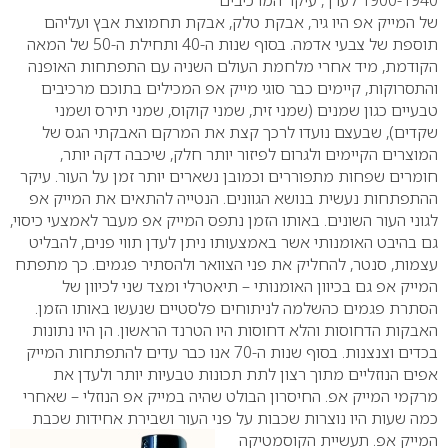
1900-1940 לערך, עיקר המרכיבים
של המייק אפ היו גיר, אבקת טלק, אבקת תחמוצת אבץ ועליהם
תוספת של צבעי אדמה. בסוף שנות ה-40 ותחילת ה-50 של המאה
הקודמת, מיד אחרי מלחמת העולם השניה עם התפתחות האופנה
והתסרוקות, קיימים כבר סוגי מייק אפ המכילים בתוכם מרכיבים
טבעיים כגון שמנים (שמני זית, שמני קוקוס, שמני תירס ושמני
שקדים), שבעצם נועדו לרכך קצת את המרקם האבקתי הגס של
המוצרים הקיימים ולגרום לפיזור יותר חלק, שיכבה דקה יותר,
חומרים שפחות מתפוררים וכמובן נשארים יותר זמן על העור. עיקר
ההתפתחות נעשית בנושא הגוונים.
הנטייה להתאים את המייק אפ
לגוני העור השונים. באותו הזמן נתפס המייק אפ מעבר לאמצעי כיסוי,
גם בהיבט האומנותי אשר באמצעותו ניתן לעדן תווי פנים, להבליט
עצמות, סנטר, להחליק את פני הצוואר ולהסתיר פגמים. כך מתפתח
המייק אפ גם בכיוון האומנותי – תיאטרלי ומצד שני לכיוון של
הסתרת פגמים כהשלמה לניתוחים פלסטיים שנעשו באותו הזמן.
האבקות הדחוסות והלא דחוסות היו הטרנד הראשון. הן היו נתונות
בכדים וצנצנות. בסוף שנות ה-70 אנו כבר עדים להתפתחות המייק
אפים הנוזליים מתוך רצון לתת תכונות טבעיות יותר ולעדן את
מרקמי המייק אפ. החיסרון הבולט שהיה במייק אפ הנוזלי – שאחרי
כמה שעות היו נוצרות שכבות על פני העור ושבירת אחידות שכבת
המייק אפ.
תעשיית הקוסמטיקה