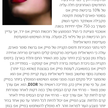
החודשים האחרונים חלה עליה
של 10% ברכישת מייק אפ
בסופר-פארם לעומת תקופה
מקבילה אשתקד. היקף השוק
מעורך בכ-750 אלף יחידות בשנה.
אשכנזי מציינת כי הגיל הממוצע של רוכשות המייק אפ ירד, אך עדיין
רוב הרכישות הן של גילאי 25 ומעלה.
צורת השימוש המועדפת
מעדיפות הישראליות?
לפי נתוני המכירות ודפוס הקנייה של מייק אפ ברשת סופר פארם,
עולה כי הישראלית מעדיפה מרקמים קלים היוצרים מריחה אחידה
בעלת גוון טבעי (בין היתר עקב מזג האוויר החם והלח בארץ). בדפוס
הקנייה גם ניכרת העדפה ברורה למייק אפ קופקט – בפודרייה וכן
למייק אפ במשאבה, לעומת מייק אפ בצנצנת (שהוא כבד יותר).
משתנה נוסף שחשוב מאוד לישראליות בעת קניית מייק אפ הוא
שהמוצר יכיל מקדם הגנה מפני שמש. השימוש המומלץ ביותר במייק
אפ, על פי שרון אייזן כהן, מדריכה ראשית של
DIOR
, הוא: אם עורך
שמן מאוד – מרחי את קרם הבסיס שלך כמה דקות לאחר שמרחת
קרם לחות קל. אם עורך יבש – מרחי את קרם הבסיס מייד לאחר
קרם הלחות. צבע המייק אפ יכול להיות לכל היותר עד טון אחד בהיר
יותר מצבע העור למראה זוהר. לא מומלץ להשתמש במייק אפ בגוון