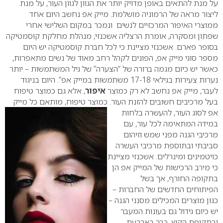
על מנת להתאים באופן מדויק יותר את הגוון לגוון העור, על מנת
ליצור מראה של הרמוניה מושלמת. מייק אפ נחשב היום אחד
ממוצרי האיפור המרכזיים לנשים ונמכר במקום השלישי אחרי
שפתון ומסקרה, אומרת הרצליה אשכנזי, מנהלת מחלקת קוסמטיקה
בסופר פארם. אשכנזי מציינת כי לכל חברת קוסמטיקה יש היום
מספר סוגי מייק אפ, הפונים לקהל רחב מאוד של נשים מתאפרות,
כאשר יש כיום מגמה ברורה של “הצערה” של גיל המשתמשות – יותר
נערות צעירות בגילאי 17-18 משתמשות במייק אפ”. היום בניגוד
לעבר, מייק אפ נחשב לא רק כמוצר
איפור
, אלא גם כמוצר טיפוח
בעל מרכיבים חשובים להזנת העור. כמוצר טיפוח, מותאם כל מייק
אפ לסוג
העור, להעשרה בלחות
במידה המתאימה לכל עור, עם
מרכיבי הגנה מפני שמש וזיהום
סביבתי ובתוספת מרכיבי העשרה
כויטמינים ומינרלים. אשכנזי מציינת
כי מירב הרכישות של המייק אפ הן
בתקופה החורף, אך בשל
הפיתוחים החדשים של החברות –
כגון מוצרים המכילים מסנני הגנה –
יש כיום גידול גם בעונות המעבר
ובתקופת הקיץ. כבר בארבעת