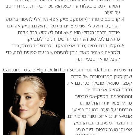
המיועד לנשים בעלות עור יבש. הוא עשיר בלחות ונמרח היטב
על העור.
קרם בסיס פודרה(קומפקט מייק אפ)- אידיאלי לאיפור בחמש
דקות, כי הוא כולל שני מוצרים בתכשיר. הוא גם מייק אפ וגם
פודרה. יתרונו הגדול- הוא נישא ונוח לשימוש בכל מקום
מתאים לכל סוגי העור וביוחד שמן הנוטה למבריק.
מקלון קרם בסיס (מייק אפ סטיק) – לכיסוי מקסימלי, כבד
ולמראה מאופר מאוד. ניתן להשתמש בו עם ספוגית לחה, כדי
לקבל מראה טבעי יותר.
חדש מדיור:
Capture Totale High Definition Serum Foundation
שרון סטון הפרזנטורית של סדרת
קפצ’ר טוטאל, מובילה כעת גם את
סדרת המייק אפ החדשה
והמהפכנית. המייק-אפ מבטיח
מראה צעיר יותר החל מרגע
מריחתו על העור, כמו גם ביצועי
אנטי-אייג’ינג ארוכי טווח מיום ליום.
זהו מוצר המשלב בחובו הן מיק-
אפ והן מוצר טיפוח. דיור מציג