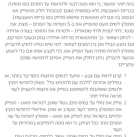
כהה יותר מהעור, כי הוא נוטה לבגר ולהראות על הפנים כמו מסיכה.
בכריות האצבעות, ולא בספוגית (שגם ’מבזבזת’ חלק מהמייק אפ
הנספג בה וגם לא מאפשרת שימוש מדויק כמו כריות האצבעות).
מומלץ לשים מעט מהמייק אפ ב-5 נקודות על הפנים – מצח, אף,
סנטר, לחי ימנית ולחי שמאלית – ולמרוח את החומר בצורה אחידה
– לכיוון הצוואר. כך מתאפשרת מריחה אחידה בגוון ובעובי המרקם,
וגם נמנע הבדל גוון בין הפנים לצוואר. למי שיש נטייה להזיע ולהבריק
מומלץ למרוח פודרה מעל המייק אפ, כדי לקבע אותו וגם כדי למנוע
מהעור להבריק.
ניתן לחלק את המייק אפיים לחמישה סוגים
עיקריים:
קרם לחות עם צבע – מיועד לנשים הרוצות כיסוי קל ביותר, או
במילים אחרות “ללכת עם ולהרגיש בלי”. מצוין לחודשי הקיץ
ולנשים שאוהבות להשתמש במייק אפ ורוצות להעניק לעור
מראה אחיד יותר.
מייק אפ נוזלי על בסיס מים, נטול שומן, למראה מאט – המייק
אפ המומלץ ביותר לעור מעורב או שמן. אידיאלי לחודשי הקיץ
הלחים בישראל טיפ למייק אפ מאט – מומלץ למרוח על עור
הפנים מהר ככל הניתן, כי הוא נוטה להתייבש במהירות על
העור.
מייק אפ נוזלי על בסיס שומני, עשיר בלחות- מרקם נעים