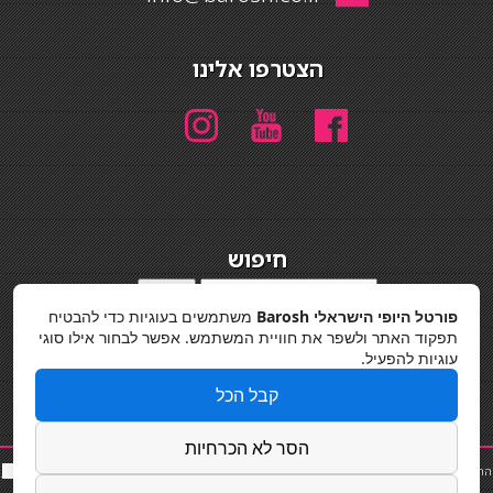
הצטרפו אלינו
חיפוש
חיפוש
פורטל היופי הישראלי Barosh
משתמשים בעוגיות כדי להבטיח
מדיניות פרטיות
תפקוד האתר ולשפר את חוויית המשתמש. אפשר לבחור אילו סוגי
עוגיות להפעיל.
קבל הכל
הסר לא הכרחיות
החלקות שיער
|
תאורה לבית
|
פאות ותוספות שיער
|
נייל סטודיו
|
תוספות שיער
|
שף פרטי
|
כ
סאות
בר
|
קוסמטיקאית
|
כסא בר
|
פאות
|
קורס בניית ציפורניים
|
Powered by Barosh