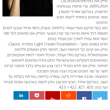
מייק-אפ בתרסיס
DIORSKIN
AIRFLASH
, פרי פיתוח טכנולוגיה
חדשנית, במרקם אוורירי ומעודן,
אשר מתאים במיוחד לימות הקיץ
החמים.
הוא בעל מרקם משיי ועשיר בלחויות, מעניק כיסוי אחיד וטבעי לפנים
ומשווה לכל אישה מראה עור קורן וטבעי. המייק-אפ מתאים לכל סוגי
העור והוא עמיד לאורך זמן ועמיד במים.
חדש בסופט טאץ’ –
Light Cream Foundation
מסדרת
Classic
,
מייק אפ קרם, קל לטיפוח העור, לגימור חלק ומושלם וללחות
אופטימאלית במרקם נוזלי ועמיד, המכיל חומרי לחות אפקטיביים,
המתאימים לאקלים הארצישראלי החם והלח ומתאים לשימוש
יומיומי. מייק-אפ חדש המכיל רכיבי צבע טבעיים בלבד ומסנני קרינה
ויוצר על עור הפנים שכבת הגנה מנזקי הסביבה.
התוצאה: שכבה אוורירית ודקה, עשירה בלחות, נמרחת בקלות על
העור, במרקם אחיד, טבעי ומרענן. ניתן להשיג בארבעה גוונים מבהיר
ועד כהה: 420, 421, 422 ו- 423