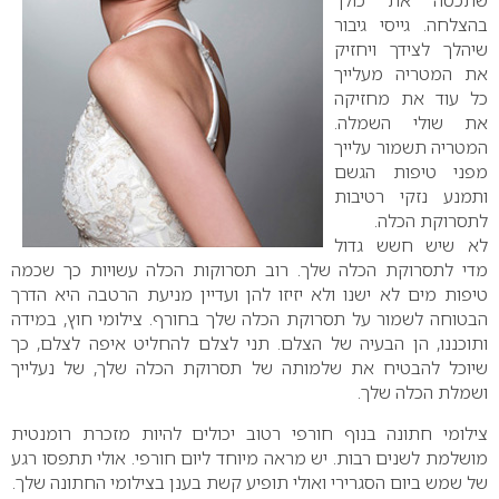
שתכסה את כולך
בהצלחה. גייסי גיבור
שיהלך לצידך ויחזיק
את המטריה מעלייך
כל עוד את מחזיקה
את שולי השמלה.
המטריה תשמור עלייך
מפני טיפות הגשם
ותמנע נזקי רטיבות
לתסרוקת הכלה.
לא שיש חשש גדול
מדי לתסרוקת הכלה שלך. רוב תסרוקות הכלה עשויות כך שכמה
טיפות מים לא ישנו ולא יזיזו להן ועדיין מניעת הרטבה היא הדרך
הבטוחה לשמור על תסרוקת הכלה שלך בחורף. צילומי חוץ, במידה
ותוכננו, הן הבעיה של הצלם. תני לצלם להחליט איפה לצלם, כך
שיוכל להבטיח את שלמותה של תסרוקת הכלה שלך, של נעלייך
ושמלת הכלה שלך.
צילומי חתונה בנוף חורפי רטוב יכולים להיות מזכרת רומנטית
מושלמת לשנים רבות. יש מראה מיוחד ליום חורפי. אולי תתפסו רגע
של שמש ביום הסגרירי ואולי תופיע קשת בענן בצילומי החתונה שלך.