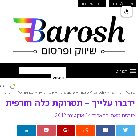
מועדון לקוחות
כניסה למערכת
תפריט
הדפס
»
»
»
פורטל היופי הישראלי Barosh
כתבות
עיצוב שיער
ידברו עלייך – תסרוקת כלה חורפית
ידברו עלייך – תסרוקת כלה חורפית
פורסם מאת:
בתאריך: 24 אוקטובר 2012