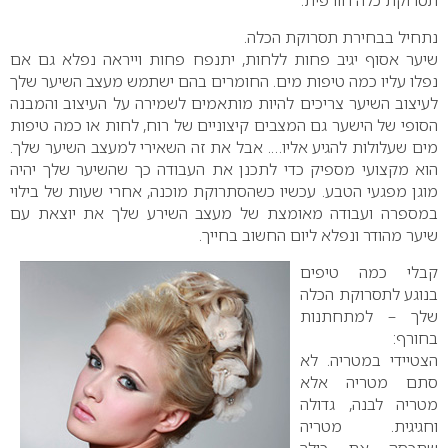
תסרוקת כלה חורפית.
נתחיל בבחירת תסרוקת הכלה.
שיער אסוף יגיב פחות ללחות, יתנפח פחות וייראה נפלא גם אם
נפלו עליו כמה טיפות מים. החומרים בהם ישתמש מעצב השיער שלך
לעיצוב השיער צריכים להיות מותאמים לשמירה על העיצוב והמבנה
הסופי של הישער גם המצבים קיצוניים של רוח, לחות או כמה טיפות
מים שעלולות להגיע אליו…. אבל את זה השאירי למעצב השיער שלך.
הוא מקצועי מספיק כדי לתכנן את העבודה כך שהשיער שלך יהיה
מוגן מפגעי הטבע. עכשיו כשהסתרוקת מוכנה, אחרי שעות של בילוי
במספרה ועבודה מאומצת של מעצב השירע שלך את יוצאת עם
שיער מהודר ונפלא ליום החשוב בחייך.
קבלי כמה טיפים
בנוגע לתסרוקת הכלה
שלך – למתחתנות
בחורף:
הצטיידי במטריה. לא
סתם מטריה אלא
מטריה לבנה, גדולה
וחגיגית. מטריה