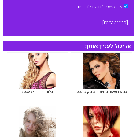
אני מאשר/ת קבלת דיוור
[recaptcha]
זה יכול לעניין אותך:
צביעת שיער ביתית – איציק כרסנטי
בלונד – חורף 2008/9