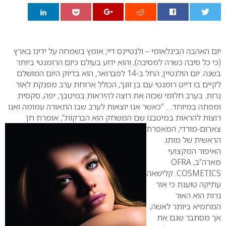
0
יום האהבה הבינלאומי – ולנטיינס דיי, אומץ בשמחה על ידינו בארץ
(כי כל סיבה כשרה למסיבה), והוא ידוע בעולם כיום הרומנטי ביותר
בשנה. יום הולנטיין, החל ב-14 לפברואר, הוא בדיוק היום המושלם
לקיים בו דייט רומנטי עם בן זוגך, הכולל ארוחת ערב מפנקת לאור
נרות. בערב חלומי שכזה את רוצה להיראות במיטבך, יפה, סקסית
ומפתה במיוחד….
“כאשר אנו יוצאות לערב שבו התאורה עמומה ואנו
רוצות להראות במיטבנו שם המשחק הוא הברקות”,
אומרת חן
צארום-מורדי, המאפרת
הראשית של מותג
האיפור המקצועי
מארה”ב,
OFRA
COSMETICS
.
קלישאה
עתיקה טוענת כי אור
נרות הוא האור
המחמיא ביותר לאשה,
אך מסתבר שגם את