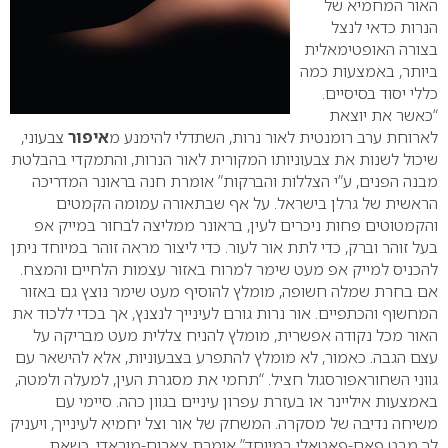
האור המחמיא של
הנרות כדאי לנצל
בצורה האופטימאלית
ביותר, באמצעות כמה
כללי יסוד בסיסיים.
“כאשר את יוצאת
לארוחת ערב רומנטית לאור נרות, השתדלי להימנע מ
איפור
צבעוני,
שיכול לשנות את צבעוניותו המקורית לאור הנרות, והתמקדי בהבלטת
מבנה הפנים, ע”י הצללות והברקות” אומרת חנה בראונר המדריכה
הראשית של גרלן בישראל.
על אף שבתאורה עמומה הקמטים
והקמטוטים פחות ניכרים לעין, בראונר ממליצה לבחור במייק אפ
בעל זוהר וברק, כדי לתת אור לעור. כדי ליצור מראה זוהר במיוחד ניתן
להכניס למייק אפ מעט שימר למרוח באזור עצמות הלחיים והמצח.
אם בחרת שמלה חשופה, מומלץ להוסיף מעט שימר נוצץ גם באזור
המחשוף והכתפיים.
אור נרות גורם לעינייך לנצנץ, אך בכדי ללכוד את
האור מכל נקודה אפשרית, מומלץ להניח צללית מעט מבריקה על
עצם הגבה. כאמור, לא מומלץ להתפרע בצבעוניות, אלא להישאר עם
גווני השחוראפורסגול חציל.
“תחמי את מסגרת העין, למעלה ולמטה,
באמצעות איליינר או בעזרת עפרון עיניים בגוון כהה. סיימי עם
משיחה נדיבה של מסקרה. המשחק של אור וצל יחמיא לעינייך, ויעניק
לך מבט פאם-פאטאלי במיוחד” אומרת צארום-מוראדי.
כשאת