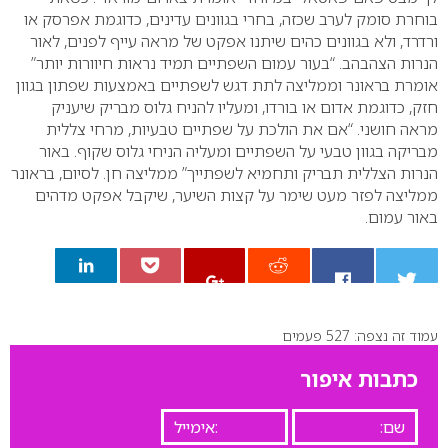
בוחרת סומק לערב שכזה, בחרי בגוונים עדינים, כדוגמת אפרסק או
ורדרד, ולא בגוונים כהים שיתנו אפקט של מראה עייף לפנים, לאור
הנרות הצהבהב.
“בעור עמום השפתיים תמיד נראות חיוורות יותר”
אומרת בראונר וממליצה לתת דגש לשפתיים באמצעות שפתון בגוון
חזק, כדוגמת אדום או בורדו, ומעליו להניח גלוס מבריק שיעניק
מראה חושני.
“אם את הולכת על שפתיים טבעיות, מרחי צללית
מבריקה בגוון טבעי על השפתיים ומעליה הניחי גלוס שקוף. באור
הנרות הצללית תבריק ותחמיא לשפתייך” ממליצה חן.
לסיום, בראונר
ממליצה לפזר מעט שימר על קצות השיער, שיקבל אפקט מדהים
באור עמום.
עמוד זה נצפה: 527 פעמים
0
כתבות איפור