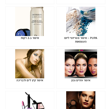
PUPA – איפור פטריוטי ליום
איפור ב-2 דקות
העצמאות
איפור עיניים נכון
איפור קיץ לים ולבריכה