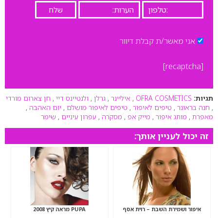
אני מאשר/ת קבלת דיוור
[recaptcha]
תגיות:
OFRA COSMETICS
,
איליינר
,
גרלן
,
ולנטיינס דיי
,
חן צארום מורדי
,
חנה בראונר
,
טיפים לאיפור
,
טיפים לאיפור מושלם
,
יום האהבה
,
מאפרת
,
מותג איפור
,
מייק אפ
,
מסקרה
,
עפרון עיניים
,
שימר
זה יכול לעניין אותך:
איפור ושמירת השבת – רוית אסף
PUPA מראה קיץ 2008