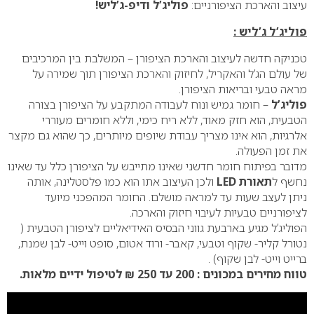
עיצוב והארכת הציפורניים:
פוליג’ל ודיפ-ג’ליש!
פוליג’ל ג’ליש :
טכניקה חדשה לעיצוב והארכת הציפורן – המשלבת בין המרכיבים
של עולם הג’ל והאקריל, לחיזוק והארכת הציפורן תוך שמירה על
מראה טבעי ובריאות הציפורן.
פוליג’ל
– חומר גמיש ונוח לעבודה המתקבע על הציפורן בצורה
הטבעית, הוא חזק מאוד, ללא ריח כימי, וללא חומרים מעוררי
אלרגיות, הוא אינו מצריך עבודת שיופים מיותרים, כך שהוא גם מקצר
את זמן הפעולה.
מדובר בפיתוח חומר חדשני שאינו מתייבש על הציפורן כלל עד שאינו
נחשף ל
תאורת LED
ולכן העיצוב אתו הוא כמו פלסטלינה, אותה
ניתן לעצב שעות עד למראה מושלם. החומר המהפכני מיועד
לציפורניים טבעיות לעיבוי חיזוק והארכה.
הפוליג’ל מגיע בארבעת גווני הבסיס האידיאליים לציפורן הטבעית (
נטורל קליר- שקוף וטבעי, קאבר- ורוד אטום, סופט וייט- לבן שמנת,
ברייט וייט- לבן שקוף) .
טווח מחירים במכונים : 200 עד 250 ₪ לטיפול ידיים מלאות.