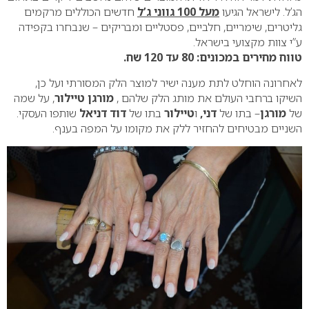
הג’ל. לישראל הגיעו
מעל 100 גווני ג’ל
חדשים הכוללים מרקמים
גליטרים, שימריים, חלביים, פסטליים ומבריקים – שנבחרו בקפידה
ע”י צוות מקצועי בישראל.
טווח מחירים במכונים: 80 עד 120 שח.
לאחרונה הוחלט לתת מענה ישיר למוצר הלק המסורתי ועל כן,
השיקו ברחבי העולם את מותג הלק שלהם ,
מורגן טיילור
, על שמה
של
מורגן
– בתו של
דני,
ו
טיילור
בתו של
דוד דניאל
שותפו העסקי.
השניים מבטיחים להחזיר ללק את מקומו על המפה בענף.