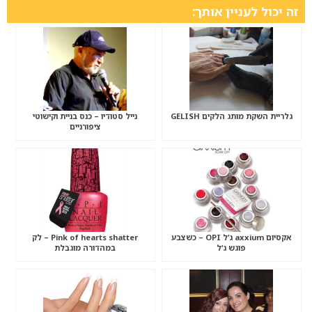
זה יכול לעניין אותך:
גלריית השקת מותג הלקים GELISH
נייל סטודיו – כנס בניית וקישוטי
ציפורניים
אקסיום axxium ג’ל OPI – כשצבע
Pink of hearts shatter – לק
פוגש ג’ל
במהדורה מוגבלת