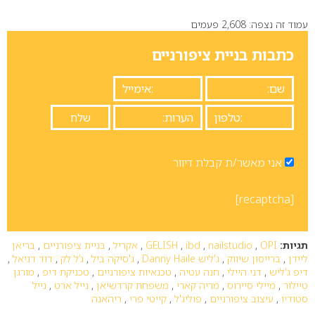
עמוד זה נצפה: 2,608 פעמים
כתבות בניית ציפורניים
אני מאשר/ת קבלת דיוור
[recaptcha]
תגיות:
OPI
,
nailstudio
,
ibd
,
GELISH
,
אקריל
,
בניית ציפורניים
,
בריאן
ליידן
,
ברייסון שיווק
,
ג'ליש Danny Haile
,
ג'סיקה ביל
,
ג’ל לק
,
דוד דניאל
,
דיפ ג'ליש
,
דני היילי
,
חנה עטיה
,
טכנאיות ציפורניים
,
טכניקת דיפ
,
מורגן
טיילור
,
מיילי סיירוס
,
מריה קארי
,
משפחת קרדשיאן
,
נייל ארט
,
נייל
סטודיו
,
עיצוב ציפורניים
,
פוליג'ל
,
קייטי פרי
,
ריהאנה