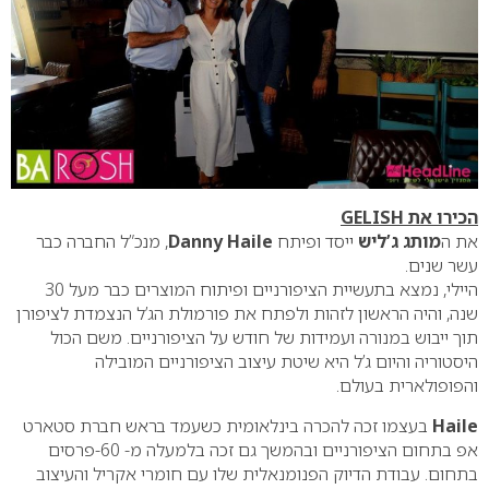
הכירו את GELISH
את ה
מותג ג’ליש
ייסד ופיתח
Danny Haile
, מנכ”ל החברה כבר
עשר שנים.
היילי, נמצא בתעשיית הציפורניים ופיתוח המוצרים כבר מעל 30
שנה, והיה הראשון לזהות ולפתח את פורמולת הג’ל הנצמדת לציפורן
תוך ייבוש במנורה ועמידות של חודש על הציפורניים. משם הכול
היסטוריה והיום ג’ל היא שיטת עיצוב הציפורניים המובילה
והפופולארית בעולם.
Haile
בעצמו זכה להכרה בינלאומית כשעמד בראש חברת סטארט
אפ בתחום הציפורניים ובהמשך גם זכה בלמעלה מ- 60-פרסים
בתחום. עבודת הדיוק הפנומנאלית שלו עם חומרי אקריל והעיצוב