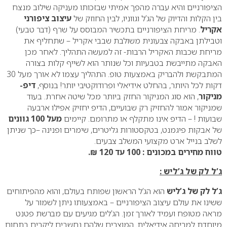
הציפורניים והיא עברה מהפך אמיתי שבזכותו מעניקה שילוב מנצח
בין הקלות והדיוק של הג’ל וגווניו, לבין החוזק של
עיצוב ציפורני
אקריל
. מריחת הציפורניים בתכשיר המבוסס על שרף (דבר טבעי)
וטבילתן באבקה צבעונית משולבת שבבי אקריל – שתחליף את
מריחת שכבות האקריל הרבות- זה למעשה התהליך. לאחר מכן
האבקה מתייבשת בטבעיות וכל שנותר הוא לשייף קלות בצורה
המתבקשת ולהבריק באמצעות טופ. התהליך עצמו לא אורך מעל 30
דקות לכל היותר, בהחלט אידיאלי ופרודוקטיבי יותר! בנוסף,
דיפ-
מניקור
, הוא סוג המניקור החזק ביותר מכל שיטה אחרת. בעוד
שמניקור אמור להחזיק רק שבועיים, הדיפ יחזיק אפילו ארבעה
שבועות ! – הדיפ אינו מתקלף או מתרומם. קיימים
מעל 100 גוונים
של אבקות פיגמנט, בטקסטורות גליטרים, שימרים ופנינה –כך שניתן
לשלב בנייל ארט מקצועי המשלב צבעים.
טווח מחירים במכונים : 100 עד 120 ₪.
ג’ל לק של ג’ליש :
ג’ל לק של ג’ליש
הוא הג’ל הראשון שפותח בעולם, והוא מהפיתוחים
ששינו את עולם עיצוב הציפורניים – באמצעותו ניתן לשמור על
מראה מטופח ועמיד לאורך זמן. הג’לים מגיעים עם מברשת פטנט
מיוחדת למריחה אידיאלית. המוצרים שלהם נחשבים ליקרים בתחום