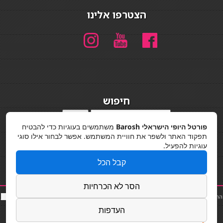
הצטרפו אלינו
חיפוש
חיפוש
פורטל היופי הישראלי Barosh
משתמשים בעוגיות כדי להבטיח
מדיניות פרטיות
תפקוד האתר ולשפר את חוויית המשתמש. אפשר לבחור אילו סוגי
עוגיות להפעיל.
קבל הכל
הסר לא הכרחיות
החלקות שיער
|
תאורה לבית
|
פאות ותוספות שיער
|
נייל סטודיו
|
תוספות שיער
|
שף פרטי
|
כ
סאות
בר
|
קוסמטיקאית
|
כסא בר
|
פאות
|
קורס בניית ציפורניים
|
Powered by Barosh
העדפות
Designed by
Barosh 2020