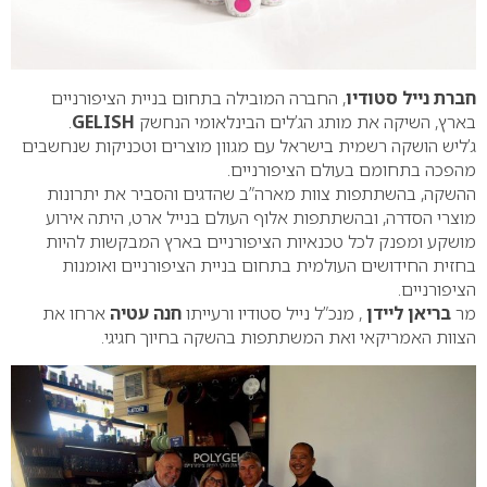
חברת נייל סטודיו
, החברה המובילה בתחום בניית הציפורניים
בארץ, השיקה את מותג הג’לים הבינלאומי הנחשק
GELISH
.
ג’ליש הושקה רשמית בישראל עם מגוון מוצרים וטכניקות שנחשבים
מהפכה בתחומם בעולם הציפורניים.
ההשקה, בהשתתפות צוות מארה”ב שהדגים והסביר את יתרונות
מוצרי הסדרה, ובהשתתפות אלוף העולם בנייל ארט, היתה אירוע
מושקע ומפנק לכל טכנאיות הציפורניים בארץ המבקשות להיות
בחזית החידושים העולמית בתחום בניית הציפורניים ואומנות
הציפורניים.
מר
בריאן ליידן
, מנכ”ל נייל סטודיו ורעייתו
חנה עטיה
ארחו את
הצוות האמריקאי ואת המשתתפות בהשקה בחיוך חגיגי.