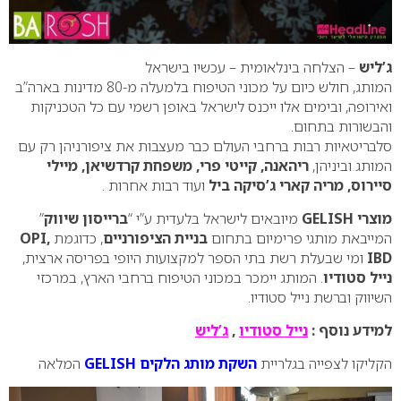
ג’ליש
– הצלחה בינלאומית – עכשיו בישראל
המותג, חולש כיום על מכוני הטיפוח בלמעלה מ-80 מדינות בארה”ב
ואירופה, ובימים אלו ייכנס לישראל באופן רשמי עם כל הטכניקות
והבשורות בתחום.
סלבריטאיות רבות ברחבי העולם כבר מעצבות את ציפורניהן רק עם
המותג וביניהן,
ריהאנה, קייטי פרי, משפחת קרדשיאן, מיילי
סיירוס, מריה קארי ג’סיקה ביל
ועוד רבות אחרות .
מוצרי GELISH
מיובאים לישראל בלעדית ע”י “
ברייסון שיווק
”
המייבאת מותגי פרימיום בתחום
בניית הציפורניים
, כדוגמת
OPI,
IBD
ומי שבעלת רשת בתי הספר למקצועות היופי בפריסה ארצית,
נייל סטודיו
. המותג יימכר במכוני הטיפוח ברחבי הארץ, במרכזי
השיווק וברשת נייל סטודיו.
למידע נוסף :
נייל סטודיו
,
ג’ליש
הקליקו לצפייה בגלריית
השקת מותג הלקים GELISH
המלאה