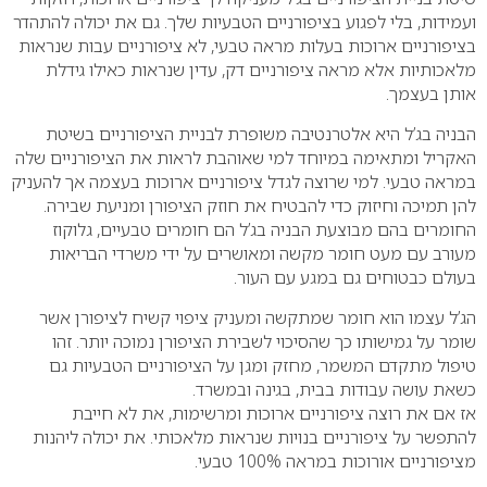
ועמידות, בלי לפגוע בציפורניים הטבעיות שלך. גם את יכולה להתהדר
בציפורניים ארוכות בעלות מראה טבעי, לא ציפורניים עבות שנראות
מלאכותיות אלא מראה ציפורניים דק, עדין שנראות כאילו גידלת
אותן בעצמך.
הבניה בג’ל היא אלטרנטיבה משופרת לבניית הציפורניים בשיטת
האקריל ומתאימה במיוחד למי שאוהבת לראות את הציפורניים שלה
במראה טבעי. למי שרוצה לגדל ציפורניים ארוכות בעצמה אך להעניק
להן תמיכה וחיזוק כדי להבטיח את חוזק הציפורן ומניעת שבירה.
החומרים בהם מבוצעת הבניה בג’ל הם חומרים טבעיים, גלוקוז
מעורב עם מעט חומר מקשה ומאושרים על ידי משרדי הבריאות
בעולם כבטוחים גם במגע עם העור.
הג’ל עצמו הוא חומר שמתקשה ומעניק ציפוי קשיח לציפורן אשר
שומר על גמישותו כך שהסיכוי לשבירת הציפורן נמוכה יותר. זהו
טיפול מתקדם המשמר, מחזק ומגן על הציפורניים הטבעיות גם
כשאת עושה עבודות בבית, בגינה ובמשרד.
אז אם את רוצה ציפורניים ארוכות ומרשימות, את לא חייבת
להתפשר על ציפורניים בנויות שנראות מלאכותי. את יכולה ליהנות
מציפורניים אורוכות במראה 100% טבעי.