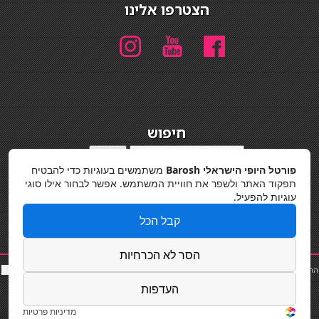
הצטרפו אלינו
חיפוש
חיפוש
פורטל היופי הישראלי Barosh
משתמשים בעוגיות כדי להבטיח
מדיניות פרטיות
תפקוד האתר ולשפר את חוויית המשתמש. אפשר לבחור אילו סוגי
עוגיות להפעיל.
קבל הכל
הסר לא הכרחיות
החלקות שיער
|
תאורה לבית
|
פאות ותוספות שיער
|
נייל סטודיו
|
תוספות שיער
|
שף פרטי
|
כ
סאות
בר
|
קוסמטיקאית
|
כסא בר
|
פאות
|
קורס בניית ציפורניים
|
Powered by Barosh
העדפות
Designed by
Barosh 2020
מדיניות פרטיות