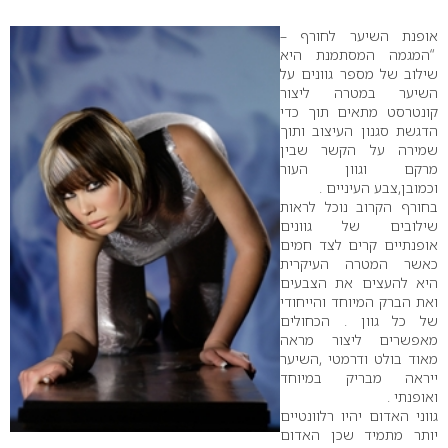
0
אופנת השיער לחורף –
“המגמה המסתמנת היא
שילוב של מספר גוונים על
השיער במטרה ליצור
קונטרסט מתאים תוך כדי
הדגשת סגנון העיצוב ותוך
שמירה על הקשר שבין
מרקם וגוון העור
וכמובן,צבע העיניים .
בחורף הקרוב נוכל לראות
שילובים של גוונים
אופנתיים קרים לצד חמים
כאשר המטרה העיקרית
היא להעצים את הצבעים
ואת הברק המיוחד והייחודי
של כל גוון . הכחולים
מאפשרים ליצור מראה
מאוד בולט ודרמטי ,השיער
ייראה מבריק במיוחד
ואופנתי .
גווני האדום יהיו רלוונטיים
יותר מתמיד שכן האדום