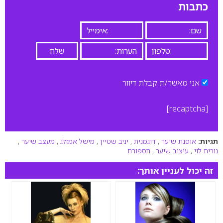
כתבות
אני מאשר/ת קבלת דיוור
[recaptcha]
תגיות:
אופנת שיער
,
דוגמנית
,
יניב שטיין
,
מישל אמזלג
,
מעצב שיער
,
נורית לוי
,
עיצוב שיער
,
תספורת
זה יכול לעניין אותך: