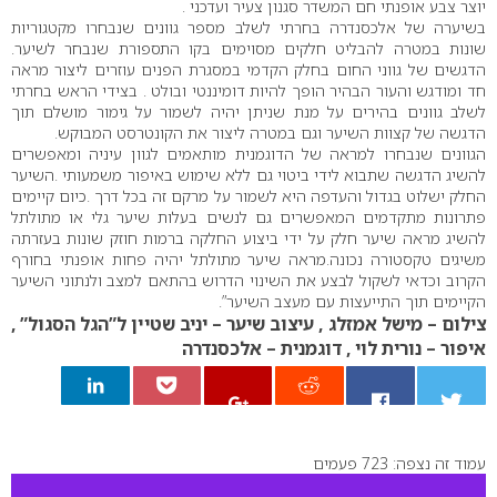
יוצר צבע אופנתי חם המשדר סגנון צעיר ועדכני .
בשיערה של אלכסנדרה בחרתי לשלב מספר גוונים שנבחרו מקטגוריות
שונות במטרה להבליט חלקים מסוימים בקו התספורת שנבחר לשיער.
הדגשים של גווני החום בחלק הקדמי במסגרת הפנים עוזרים ליצור מראה
חד ומודגש והעור הבהיר הופך להיות דומיננטי ובולט . בצידי הראש בחרתי
לשלב גוונים בהירים על מנת שניתן יהיה לשמור על גימור מושלם תוך
הדגשה של קצוות השיער וגם במטרה ליצור את הקונטרסט המבוקש.
הגוונים שנבחרו למראה של הדוגמנית מותאמים לגוון עיניה ומאפשרים
להשיג הדגשה שתבוא לידי ביטוי גם ללא שימוש באיפור משמעותי .השיער
החלק ישלוט בגדול והעדפה היא לשמור על מרקם זה בכל דרך .כיום קיימים
פתרונות מתקדמים המאפשרים גם לנשים בעלות שיער גלי או מתולתל
להשיג מראה שיער חלק על ידי ביצוע החלקה ברמות חוזק שונות בעזרתה
משיגים טקסטורה נכונה.מראה שיער מתולתל יהיה פחות אופנתי בחורף
הקרוב וכדאי לשקול לבצע את השינוי הדרוש בהתאם למצב ולנתוני השיער
הקיימים תוך התייעצות עם מעצב השיער”.
צילום – מישל אמזלג , עיצוב שיער – יניב שטיין ל”הגל הסגול” ,
איפור – נורית לוי , דוגמנית – אלכסנדרה
עמוד זה נצפה: 723 פעמים
0