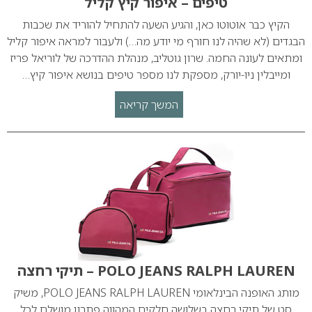
טיפים – איפור קיץ קליל
הקיץ כבר אוטוטו כאן, והגיע השעה להתחיל להוריד את שכבות
הבגדים (לא שהיה לנו חורף מי יודע מה…) ולעבור למראה איפור קליל
ומתאים לעונה החמה. שרון גוטליב, מנהלת ההדרכה של לוריאל פריז
ומייבלין ניו-יורק, מספקת לנו מספר טיפים בנושא איפור קיץ…
המשך קריאה
POLO JEANS RALPH LAUREN – תיקי רחצה
מותג האופנה הבינלאומי POLO JEANS RALPH LAUREN, משיק
סט של תיקי רחצה בשלושה חלקים המהווה פתרון מושלם לכל