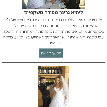
ליהיא גרינר מסירה משקפיים
אל רשימת רופאי הסלבס הרבים, ניתן להוסיף גם את שמו של ד”ר
אריאל ונדר, רופא עיניים המתמחה בהסרת משקפיים בלייזר.
במרפאתו, iClinic שברמת החייל, נבדקו ונותחו לאחרונה: רון קופמן,
עתי שולברג וליהיא גרינר (שני האחרונים לא הגיעו בצוותא…). בדומה
לרופאים…
המשך קריאה