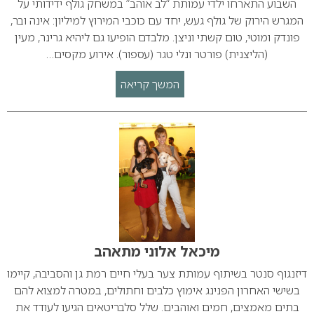
השבוע התארחו ילדי עמותת “לב אוהב” במשחק גולף ידידותי על
המגרש הירוק של גולף געש, יחד עם כוכבי המירוץ למיליון: אינה ובר,
פונדק ומוטי, טום קשתי וניצן. מלבדם הופיעו גם ליהיא גרינר, מעין
(הליצנית) פורטר ונלי טגר (עספור). אירוע מקסים…
המשך קריאה
מיכאל אלוני מתאהב
דיזנגוף סנטר בשיתוף עמותת צער בעלי חיים רמת גן והסביבה, קיימו
בשישי האחרון הפנינג אימוץ כלבים וחתולים, במטרה למצוא להם
בתים מאמצים, חמים ואוהבים. שלל סלבריטאים הגיעו לעודד את