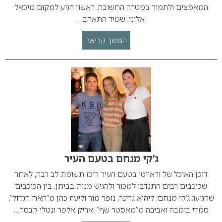
המאמצים ולתמוך במטרה החשובה. ראשון הגיע למקום מיכאל
אלוני, שמיד התאהב…
המשך קריאה
ג’קי מנחם בטעם העיר
דוכן האוכל של וראייטי בטעם העיר ריכז תשומת לב רבה, לאחר
שכוכבים רבים התנדבו למכור ולהגיש מנות בביתן. בין הכוכבים
שהגיעו: ג’קי מנחם, ליהיא גרינר, נופר מור וליעוז כהן מ”האח הגדול”,
סמדי בומבה ואביבה מ”מאסטר שף”, אריק אלפר ונטלי קבסה…