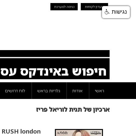
מועדון לקוחות
כניסה למערכת
נגישות
חיפוש באינדקס עס
ראשי
אודות
גלריות בראש
לוח דרושים
ארכיון של תגית לוריאל פריז
RUSH london מתארחים באקדמיה של לוריאל