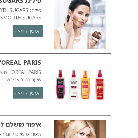
פילינג SMOOTH SUGARS של לוריאל
SMOOTH SUGARS סדרת פילינג גרגירי סוכר לפנים ולשפתיים.
המשך קריאה
L’OREAL PARIS משיק VIVE BI-PHASE
שיער רטוב או יבש
המשך קריאה
איפור מושלם ליום