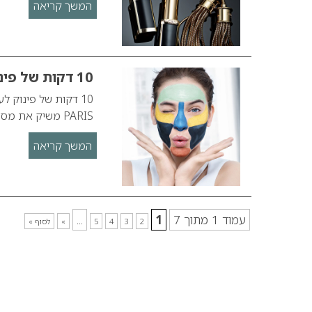
המשך קריאה
10 דקות של פינוק לעור טהור יותר- זה כל מה שצריך!
PARIS משיק את מסיכות החימר PURE CLAY החדשות
המשך קריאה
עמוד 1 מתוך 7
1
...
2
3
4
5
»
לסוף »