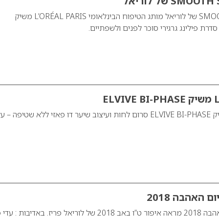
פילינג SMOOTH SUGARS של לוריאל מותג הטיפוח הבינלאומי L’ORÉAL PARIS משיק
EL
L’OREAL PARIS משיק ELVIVE BI-PHASE סרום לחות ועיצוב שיער דו פאזי ללא שטיפה – ע
 האהבה 2018
איפור מושלם ליום האהבה 2018 מראה איפור ט”ו באב 2018 של לוריאל פריז. באדיבות 