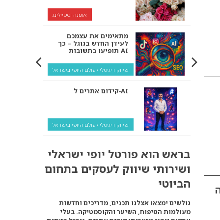
אופנה וסטיילינג
מתאימים את עצמכם
לעידן החדש בגוגל – כך
תופיעו בתשובות AI
שיווק דיגיטלי לעולם היופי בישראל
קידום אתרים ל‑AI
שיווק דיגיטלי לעולם היופי בישראל
איך מנועי AI “חושבים” –
בראש הוא פורטל יופי ישראלי
ולמה העסק שלך צריך
להתאים את עצמו אליהם?
ושירותי שיווק לעסקים בתחום
שיווק דיגיטלי לעסקים
הביוטי
ה
קידום ל‑AI לעומת קידום
גולשים ימצאו אצלנו תכנים, מדריכים וחדשות
רגיל: איפה הכסף נמצא
מעולמות הטיפוח, השיער והקוסמטיקה. בעלי
באמת?