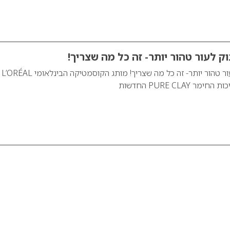
10 דקות של פינוק לעור טהור יותר- זה כל מה שצריך! מותג הקוסמטיקה הבינלאומי L’ORÉAL