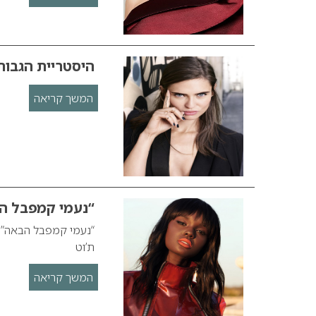
היסטריית הגבות
המשך קריאה
“נעמי קמפבל ה
“נעמי קמפבל הבאה” ת
ת’וט
המשך קריאה