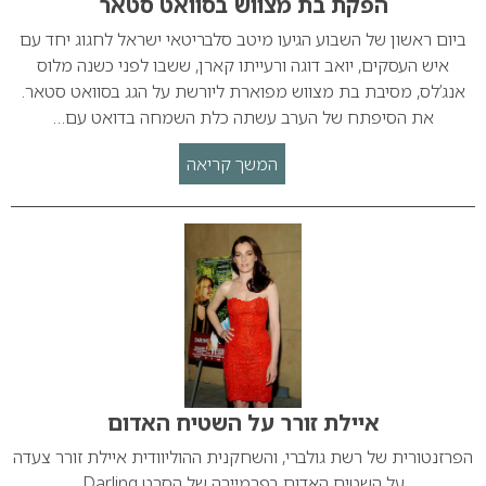
הפקת בת מצווש בסוואט סטאר
ביום ראשון של השבוע הגיעו מיטב סלבריטאי ישראל לחגוג יחד עם
איש העסקים, יואב דוגה ורעייתו קארן, ששבו לפני כשנה מלוס
אנג’לס, מסיבת בת מצווש מפוארת ליורשת על הגג בסוואט סטאר.
את הסיפתח של הערב עשתה כלת השמחה בדואט עם…
המשך קריאה
איילת זורר על השטיח האדום
הפרזנטורית של רשת גולברי, והשחקנית ההוליוודית איילת זורר צעדה
על השטיח האדום בפרמיירה של הסרט Darling