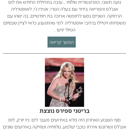
נועה תשבי, הפרזנטורית שלml , עזבה בתחילת החודש את לוס
אנג’לס והמריאה ביחד עם בעלה הטרי, אנדרו ג’י, לאוסטרליה
הרחוקה. השניים נסעו לחופשה ארוכה בת חודשיים, בה ישהו עם
משפחתו ויטיילו ברחבי אוסטרליה. למי שהתגעגע כדאי לציין שבסיום
הטיול יגיעו…
המשך קריאה
בריטני ספירס נוצצת
סוף השבוע האחרון היה מלא באירועים מעבר לים. ניו יורק, לוס
אנג’לס וטורונטו אירחו כוכבי קולנוע, טלוויזיה ומוזיקה באירועים שונים