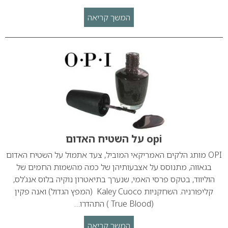
המשך קריאה
opi על השטיח האדום
OPI מותג הלקים האמריקאי המוביל, צעד אתמול על השטיח האדום
בגאווה, מתנוסס על אצבעותיהן של כמה מהשמות החמים של
הוליווד, בטקס פרסי האמי, שנערך בתיאטרון נוקיה בלוס אנג’לס,
קליפורניה. השחקניות Kaley Cuoco (המפץ הגדול) ואנה פקין
(True Blood ) התהדרו…
המשך קריאה