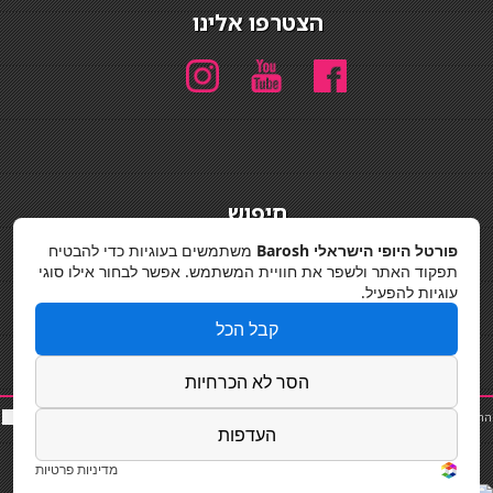
הצטרפו אלינו
חיפוש
חיפוש
פורטל היופי הישראלי Barosh
משתמשים בעוגיות כדי להבטיח
תפקוד האתר ולשפר את חוויית המשתמש. אפשר לבחור אילו סוגי
מדיניות פרטיות
עוגיות להפעיל.
קבל הכל
הסר לא הכרחיות
החלקות שיער
|
תאורה לבית
|
פאות ותוספות שיער
|
נייל סטודיו
|
תוספות שיער
|
שף פרטי
|
כ
סאות
העדפות
בר
|
קוסמטיקאית
|
כסא בר
|
פאות
|
קורס בניית ציפורניים
|
Powered by Barosh
Designed by
Barosh 2020
מדיניות פרטיות