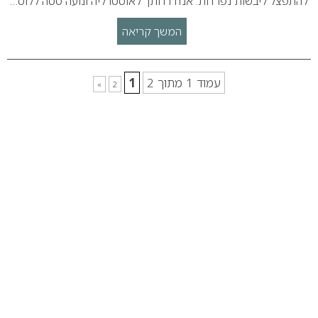
להתפצל ליבשות נפרדות. אנדרו חתך לאוסטרליה ונועה טסה ללוס…
המשך קריאה
עמוד 1 מתוך 2
1
»
2