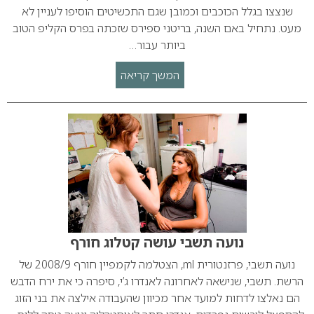
שנצצו בגלל הכוכבים וכמובן שגם התכשיטים הוסיפו לעניין לא
מעט. נתחיל באם השנה, בריטני ספירס שזכתה בפרס הקליפ הטוב
ביותר עבור…
המשך קריאה
נועה תשבי עושה קטלוג חורף
נועה תשבי, פרזנטורית ml, הצטלמה לקמפיין חורף 2008/9 של
הרשת. תשבי, שנישאה לאחרונה לאנדרו ג’י, סיפרה כי את ירח הדבש
הם נאלצו לדחות למועד אחר מכיוון שהעבודה אילצה את בני הזוג