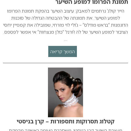
תמונת הפרומו למופע השיער
הייר קולג’ נרתמים למאבק: עיצוב השיער בהפקת תמונת הפרומו
למופע השיער. את תמונתה של ההבטחה הגדולה של סוכנות
הדוגמנות “בראש מודלס” – ג’ולי לוי מזרחי, שמובילה את קמפיין יחסי
הציבור למופע השיער של לה ז’ורנל “כולן מנצחות” אי אפשר לפספס.
…
המשך קריאה
קטלוג תסרוקות ותספורות – קרן בניסטי
מעצבת השיער קרן בניסטי, משחררת טעימה ראשונה מהפקת