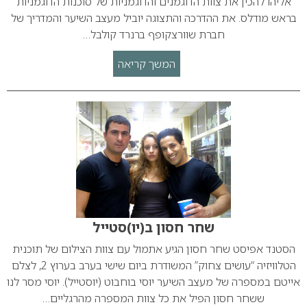
אליהו להכין את צוות הדוגמנים והדוגמניות של סוכנות הדוגמניות
בראש מודלס. את ההדרכה והתצוגה יוביל מעצב השיער והמדריך של
חברת שוורצקופף ברנרד קולבל…
המשך קריאה
שחר חסון ב(יו)סטייל
הסטנד אפיסט שחר חסון הגיע אתמול עם צוות הצילום של תוכנית
הטלוויזיה “עושים צחוק” המשודרת ביום שישי בערב בערוץ 2, לצלם
אייטם במספרה של מעצב השיער יוסי בוחבוט (יוסטייל). יוסי מסר לנו
ששחר חסון הפיל את כל צוות המספרה מהרגליים…