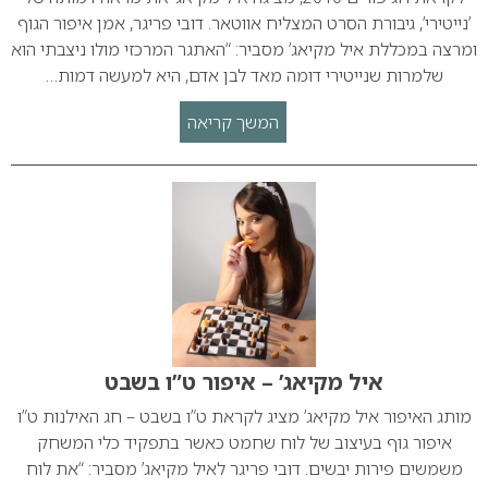
’נייטירי’, גיבורת הסרט המצליח אווטאר. דובי פריגר, אמן איפור הגוף
ומרצה במכללת איל מקיאג’ מסביר: “האתגר המרכזי מולו ניצבתי הוא
שלמרות שנייטירי דומה מאד לבן אדם, היא למעשה דמות…
המשך קריאה
איל מקיאג’ – איפור ט”ו בשבט
מותג האיפור איל מקיאג’ מציג לקראת ט”ו בשבט – חג האילנות ט”ו
איפור גוף בעיצוב של לוח שחמט כאשר בתפקיד כלי המשחק
משמשים פירות יבשים. דובי פריגר לאיל מקיאג’ מסביר: “את לוח