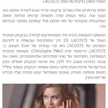
הטוהר השוכן בליבתו של מותג LACOSTE.
תווים פרחוניים אלה נשזרים ברקמת פרחי אננס ליצירת אפקט נשי,
טבעי וצח. בתווי הבסיס שורה חושניות קרמית ומלאת תאווה
המתקבלת מהצירוף של תווי אלגום ווניל עטופים בווטיבר ובבלסם
פרו.
התשוקה לפשטות ניכרת מיד כשמתוודעים לבחירה בבקבוק הזכוכית
העגול של DE LACOSTE. דרך מתוחכמת ועכשווית זו לתרגום
המוניטין של LACOSTE היא פרי עבודתו של מנהל העיצוב ב-
LACOSTE, כריסטוף פייה (Christophe Pillet). מעטפת הזכוכית
המושלמת, התגלמות של טוהר ומודרניזם אולטימטיביים, משנה את
צבעה בהדרגה מצבע ניוד ללבן. את מראה הבקבוק משלים פקק
במרקם של אריגת פטיט פיקה בשעה שצוואר הבקבוק מעוטר בסליל
חוטים מכותנה משיית, שמהם משתלשל קמע מתכת ועליו תבליט
של לוגו התנין.