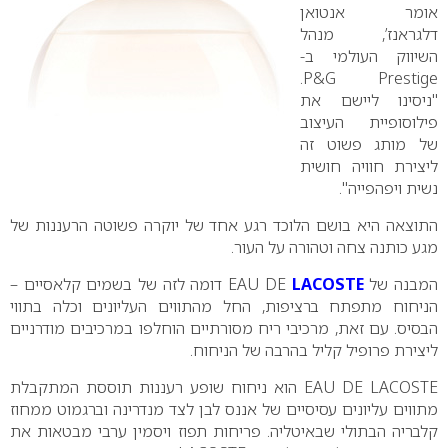
אומר אנטואן
דלגראנז’, מנהל
השיווק העולמי ב-
P&G Prestige.
"ניסינו ליישם את
פילוסופיית העיצוב
של מותג פשוט זה
ליצירת חוויה חושית
נשית ויפהפייה".
התוצאה היא בושם הלוכד רגע אחד של יוקרה פשוטה הרעננות של
מגע כותנה צחה וטהורה על העור.
המבנה של EAU DE
LACOSTE
דומה לזה של בשמים קלאסיים –
הניחוח מתפתח ברציפות, החל מהתווים העליונים וכלה בתווי
הבסיס. עם זאת, מרכיבי ריח מסורתיים הוחלפו במרכיבים מודרניים
ליצירת פרופיל קליל בהרבה של הניחוח.
EAU DE LACOSTE הוא ניחוח שופע רעננות תוססת המתקבלת
מתווים עליונים עסיסיים של אננס לבן לצד מנדרינה וברגמוט ממחוז
קלבריה הבתולי שבאיטליה. פריחות תפוז ויסמין ערבי מבטאות את