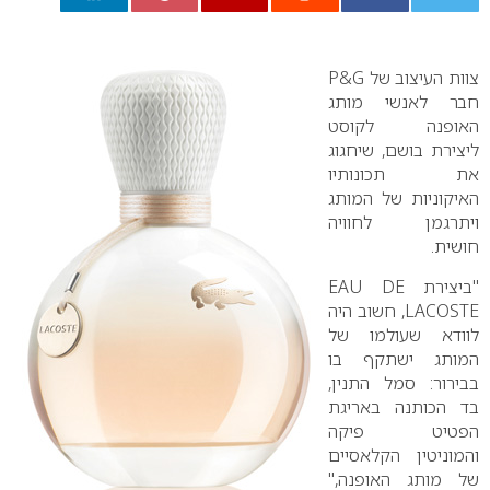
0
צוות העיצוב של P&G
חבר לאנשי מותג
האופנה לקוסט
ליצירת בושם, שיחגוג
את תכונותיו
האיקוניות של המותג
ויתרגמן לחוויה
חושית.
"ביצירת EAU DE
LACOSTE, חשוב היה
לוודא שעולמו של
המותג ישתקף בו
בבירור: סמל התנין,
בד הכותנה באריגת
הפטיט פיקה
והמוניטין הקלאסיים
של מותג האופנה,"