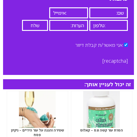
אני מאשר/ת קבלת דיוור
[recaptcha]
זה יכול לעניין אותך:
הסרת עור קשה וגס – קאלוס
שמירה והגנה על עור הידיים – ניקיון
פסח